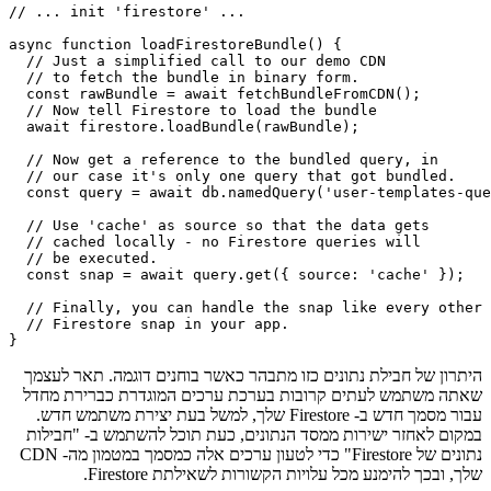
import firebase from "firebase/app";

import "firebase/firestore";

import "firebase/firestore/bundle";

// ... init 'firestore' ...

async function loadFirestoreBundle() {

  // Just a simplified call to our demo CDN

  // to fetch the bundle in binary form.

  const rawBundle = await fetchBundleFromCDN();

  // Now tell Firestore to load the bundle

  await firestore.loadBundle(rawBundle);

  // Now get a reference to the bundled query, in

  // our case it's only one query that got bundled.

  const query = await db.namedQuery('user-templates-que
  // Use 'cache' as source so that the data gets

  // cached locally - no Firestore queries will

  // be executed.

  const snap = await query.get({ source: 'cache' });

  // Finally, you can handle the snap like every other

  // Firestore snap in your app.

היתרון של חבילת נתונים כזו מתבהר כאשר בוחנים דוגמה. תאר לעצמך
שאתה משתמש לעתים קרובות בערכת ערכים המוגדרת כברירת מחדל
עבור מסמך חדש ב- Firestore שלך, למשל בעת יצירת משתמש חדש.