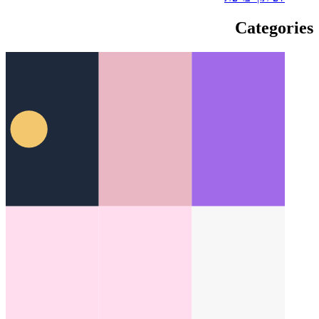
ממשק API לשיתוף אינטרנט
כיצד להשתמש ב- API המקומי
לשיתוף ברשת
Categories