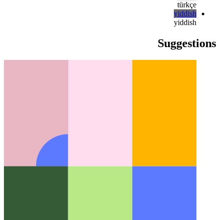
русский
русский
türkçe
türkçe
yiddish
yiddish
Suggestions