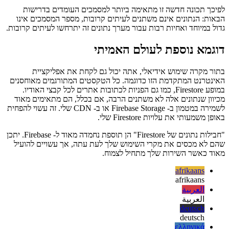
במקום לאחזר ישירות ממסד הנתונים, כעת תוכל להשתמש ב- "חבילות
נתונים של Firestore" כדי לטעון ערכים אלה כמסמך במטמון מה- CDN
שלך, ובכך להימנע מכל עלויות הקשורות לשאילתת Firestore.
לפיכך תכונה חדשה זו מתאימה ביותר למסמכים העומדים בדרישות
הבאות: הנתונים אינם משתנים לעיתים קרובות, מספר המסמכים אינו
גדול במיוחד ואחיות רבות עבור מערך נתונים זה יתרחשו לעיתים קרובות.
דוגמא נוספת לעולם האמיתי
בתור מקרה שימוש אידיאלי, אתה יכול גם לקחת את אפליקציית
האינטרנט המתקדמת הזו כדוגמה. כל הטקסטים המתורגמים מאוחסנים
במופע Firestore, כמו גם הפניות לכתובות אתרים לכל קבצי האודיו.
מכיוון שנתונים אלה לא משתנים הרבה, אם בכלל, הם מתאימים מאוד
לשמירה במטמון ב- Firebase Storage או ב- CDN שלי. זה עשוי להפחית
באופן משמעותי את עלויות Firestore שלי.
"חבילות נתונים של Firestore" הן תוספת נחמדה מאוד ל- Firebase. יתכן
שהם לא מכסים את מקרי השימוש שלך לעת עתה, אך עשויים להועיל
מאוד כאשר השירות שלך מתחיל לצמוח.
afrikaans
afrikaans
العربية