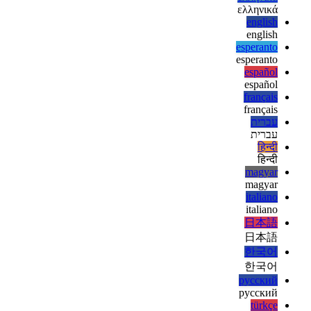
العربية
deutsch
deutsch
ελληνικά
ελληνικά
english
english
esperanto
esperanto
español
español
français
français
עברית
עברית
हिन्दी
हिन्दी
magyar
magyar
italiano
italiano
日本語
日本語
한국어
한국어