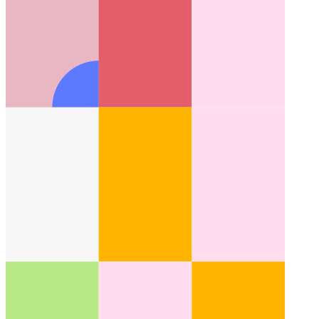
מהו דפוס ממשק משתמש?
מבט על היבט חדש בעיצוב ממשק
המשתמש