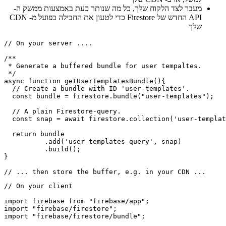
מנהל ה- SDK
לאחר מכן, חבילה זו נטענת בשאילתות רגילות של Firestore
מה שיש לך אז הוא מאגר של נתונים אלה שניתן לאחסן כקובץ,
למשל, או ב- CDN שלך
מעבר לצד הלקוח שלך, כל מה שנותר כעת באמצעות ממשק ה-
API החדש של Firestore כדי לטעון את החבילה בפועל מ- CDN
שלך
// On your server ....

/**

 * Generate a buffered bundle for user tempaltes.

 */

async function getUserTemplatesBundle(){

  // Create a bundle with ID 'user-templates'.

  const bundle = firestore.bundle("user-templates");

  // A plain Firestore-query.

  const snap = await firestore.collection('user-templat
  return bundle

          .add('user-templates-query', snap)

          .build();

}

// On your client
