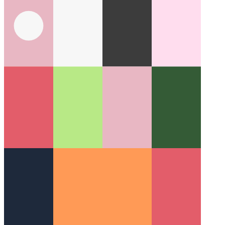
PWA ב- Microsoft App Store
כיצד לפרסם את ה- PWA שלך
בחנות האפליקציות של מיקרוסופט