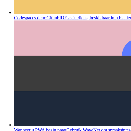
Codespaces deur Github
IDE as 'n diens, beskikbaar in u blaaie