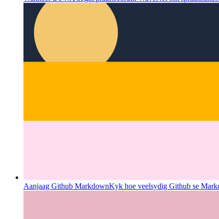
Wanneer u PWA begin praat
Gebruik WaveNet om spraaksintese 