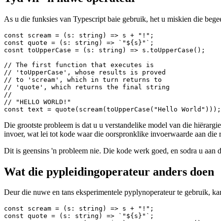
May 7, 2021
Tyd vir 'n nuwe operateur
As u die funksies van Typescript baie gebruik, het u miskien die bege
const scream = (s: string) => s + "!";

const quote = (s: string) => `"${s}"`;

cosnt toUpperCase = (s: string) => s.toUpperCase();

// The first function that executes is

// 'toUpperCase', whose results is proved

// to 'scream', which in turn returns to

// 'quote', which returns the final string

//

// "HELLO WORLD!"

Die grootste probleem is dat u u verstandelike model van die hiërargi
invoer, wat lei tot kode waar die oorspronklike invoerwaarde aan die 
Dit is geensins 'n probleem nie. Die kode werk goed, en sodra u aan d
Wat die pypleidingoperateur anders doen
Deur die nuwe en tans eksperimentele pyplynoperateur te gebruik, kan 