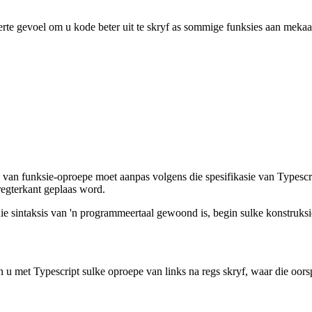
erte gevoel om u kode beter uit te skryf as sommige funksies aan mekaa
e van funksie-oproepe moet aanpas volgens die spesifikasie van Typescr
regterkant geplaas word.
ie sintaksis van 'n programmeertaal gewoond is, begin sulke konstruksie
u met Typescript sulke oproepe van links na regs skryf, waar die oorsp