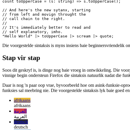
const scream = (s: string) => s + "!";

const quote = (s: string) => `"${s}"`;

cosnt toUpperCase = (s: string) => s.toUpperCase();

// And here's the new sytanx, starting

// from left and movign throught the 

// call chain to the right.

// 

// It's immediately better to read and

// self explanatory, imho.

Die voorgestelde sintaksis is myns insiens baie beginnersvriendelik om
Stap vir stap
Soos dit geskryf is, is dinge nog baie vroeg in ontwikkeling. Die voor
vinnige begin ondersteun Firefox die sintaksis natuurlik nadat die funk
Daar is nog 'n paar oop vrae, byvoorbeeld hoe om asink-funksie-oproe
funksies sal meebring nie. Die voorgestelde sintaksis lyk baie goed en
afrikaans
afrikaans
العربية