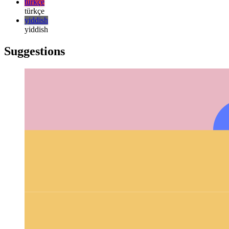
русский
русский
türkçe
türkçe
yiddish
yiddish
Suggestions