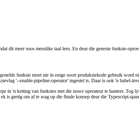
dat dit meer soos menslike taal lees. En deur die geneste funksie-oproe
gestelde funksie moet nie in enige soort produksiekode gebruik word nie
sievlag '--enable-pipeline-operator' ingestel is. Daar is ook 'n babel-i
pe in 'n ketting van funksies met die nuwe operateur te hanteer. Tog 
 ek is gretig om af te wag op die finale konsep deur die Typescript-span