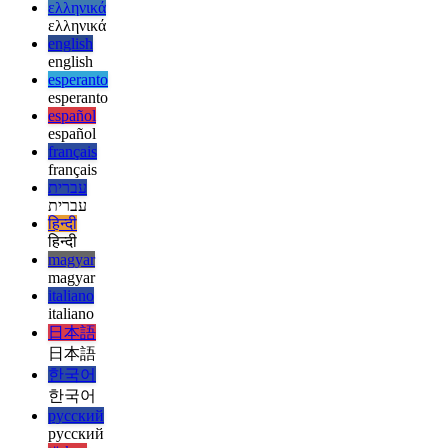
العربية
deutsch
deutsch
ελληνικά
ελληνικά
english
english
esperanto
esperanto
español
español
français
français
עברית
עברית
हिन्दी
हिन्दी
magyar
magyar
italiano
italiano
日本語
日本語
한국어
한국어