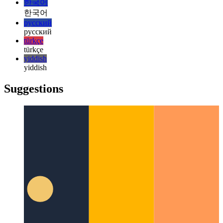
italiano
日本語
日本語
한국어
한국어
русский
русский
türkçe
türkçe
yiddish
yiddish
Suggestions