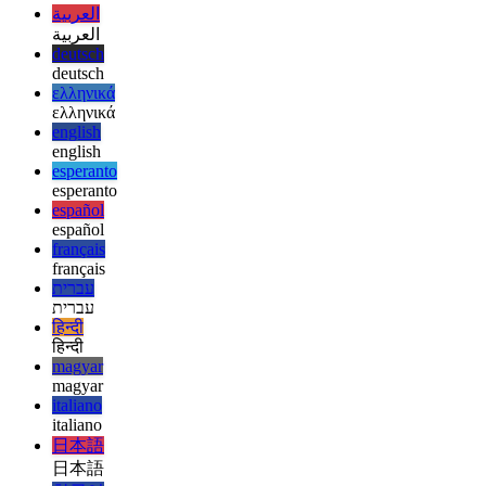
Том
afrikaans
afrikaans
العربية
العربية
deutsch
deutsch
ελληνικά
ελληνικά
english
english
esperanto
esperanto
español
español
français
français
עברית
עברית
हिन्दी
हिन्दी
magyar
magyar
italiano