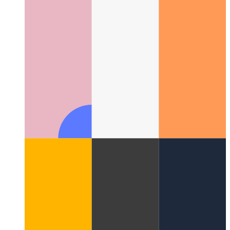
API вибрации PWA
Давайте использовать навигатор,
чтобы встряхнуть ваше устройство