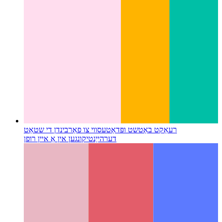
רעאַקט באַטשט ופּדאַטעס
ווי צו פאַרבינדן די שטאַט
דערהייַנטיקונגען אין אַ איין רופן