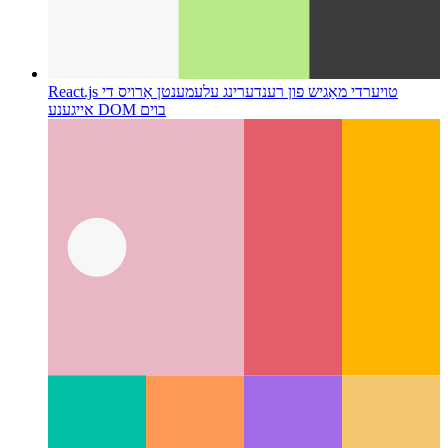
React.js טויער
די מאַגיש פון רענדערינג עלעמענטן אַרויס די
אייגענע DOM בוים