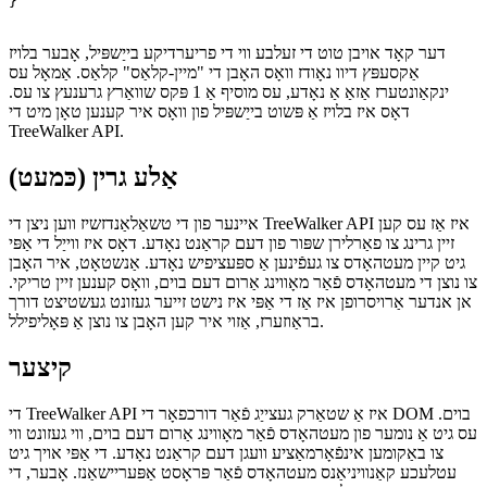
while(treeWalker.nextNode()) {

  // Do something with the node, such as add a border.

  treeWalker.currentNode.style.border = '1px solid blac
}

דער קאָד אויבן טוט די זעלבע ווי די פריערדיקע בייַשפּיל, אָבער בלויז
אַקסעפּץ דיוו נאָודז וואָס האָבן די "מיין-קלאַס" קלאַס. אַמאָל עס
ינקאַונטערז אַזאַ אַ נאָדע, עס מוסיף אַ 1 פּקס שוואַרץ גרענעץ צו עס.
דאָס איז בלויז אַ פּשוט בייַשפּיל פון וואָס איר קענען טאָן מיט די
TreeWalker API.
(כּמעט) אַלע גרין
איינער פון די טשאַלאַנדזשיז ווען ניצן די TreeWalker API איז אַז עס קען
זיין גרינג צו פאַרלירן שפּור פון דעם קראַנט נאָדע. דאָס איז ווייַל די אַפּי
גיט קיין מעטהאָדס צו געפֿינען אַ ספּעציפיש נאָדע. אַנשטאָט, איר האָבן
צו נוצן די מעטהאָדס פֿאַר מאָווינג אַרום דעם בוים, וואָס קענען זיין טריקי.
אן אנדער אַרויסרופן איז אַז די אַפּי איז נישט זייער געזונט געשטיצט דורך
בראַוזערז, אַזוי איר קען האָבן צו נוצן אַ פּאָליפילל.
קיצער
די TreeWalker API איז אַ שטאַרק געצייַג פֿאַר דורכפאָר די DOM בוים.