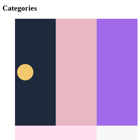
די דזשאַוואַסקריפּט קסמל סינטאַקס
JSX
Categories