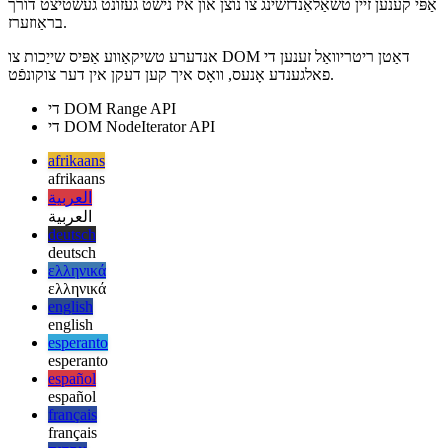
עס גיט אַ נומער פון מעטהאָדס פֿאַר מאָווינג אַרום דעם בוים, ווי געזונט ווי
צו באַקומען אינפֿאָרמאַציע וועגן דעם קראַנט נאָדע. די אַפּי אויך גיט
עטלעכע קאַנוויניאַנס מעטהאָדס פֿאַר פּראָסט אַפּעריישאַנז. אָבער, די
אַפּי קענען זיין טשאַלאַנדזשינג צו נוצן און איז נישט געזונט געשטיצט דורך
בראַוזערז.
אנדערע טשיקאַווע אַפּיס שייַכות צו DOM דאַטן ריטריוואַל זענען די
פאלגענדע אָנעס, וואָס איך קען דעקן אין דער צוקונפֿט.
די DOM Range API
די DOM NodeIterator API
afrikaans
afrikaans
العربية
العربية
deutsch
deutsch
ελληνικά
ελληνικά
english
english
esperanto
esperanto
español