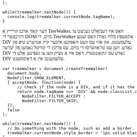
        NodeFilter.FILTER_ACCEPT :

        NodeFilter.FILTER_SKIP;

  }},

  false

);

while(treeWalker.nextNode()) {

  console.log(treeWalker.currentNode.tagName);

דער קאָד אויבן קריייץ אַ TreeWalker, וואָס איז דעמאָלט געניצט צו
דורכפאָר די DOM בוים. די TreeWalker אַקסעפּץ בלויז נאָודז וואָס זענען
DIV עלעמענטן, און אַזוי עס וועט האָפּקען איבער קיין אנדערע טיפּ פון
נאָדע. ווען עס טראַווערסז די בוים, עס פּרינץ די קוויטל נאָמען פון יעדער
DIV נאָדע עס ינקאַונטערז. דאָס איז אַ נוציק וועג צו געפֿינען אַלע די
DIV עלעמענטן אין אַ דאָקומענט.
var treeWalker = document.createTreeWalker(

  document.body,

  NodeFilter.SHOW_ELEMENT,

  { acceptNode: function(node) {

      // Check if the node is a DIV, and if it has the 
      return node.tagName === 'DIV' && node.classList.c
        NodeFilter.FILTER_ACCEPT :

        NodeFilter.FILTER_SKIP;

  }},

  false

);
