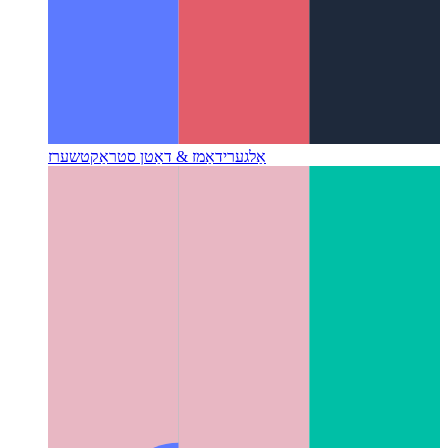
אַלגערידאַמז & דאַטן סטראַקטשערז