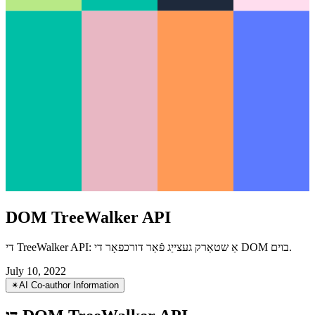
DOM TreeWalker API
די TreeWalker API: אַ שטאַרק געצייַג פֿאַר דורכפאָר די DOM בוים.
July 10, 2022