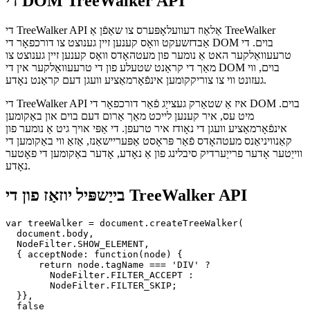
✴︎
AI Co-author Information
די DOM TreeWalker API
די TreeWalker API אַלאַוז דעוועלאָפּערס צו שאַפֿן אַ TreeWalker
אַבדזשעקט וואָס קענען זיין גענוצט צו דורכפאָר די DOM בוים. די
טרעעוואַלקער האט אַ נומער פון מעטהאָדס וואָס קענען זיין גענוצט צו
מאַך די קראַנט שטעלע פון די טרעעוואַלקער אין די DOM בוים, ווי
געזונט ווי צו צוריקקומען אינפֿאָרמאַציע וועגן דעם קראַנט נאָדע.
די TreeWalker API איז אַ שטאַרק געצייַג פֿאַר דורכפאָר די DOM בוים.
מיט עס, איר קענען לייכט מאַך אַרום דעם בוים און באַקומען
אינפֿאָרמאַציע וועגן די נאָודז איר טרעפן. די אַפּי אויך גיט אַ נומער פון
קאַנוויניאַנס מעטהאָדס פֿאַר פּראָסט אַפּעריישאַנז, אַזאַ ווי באַקומען די
ווייַטער אָדער פרייַערדיק סיבלינג פון אַ נאָדע, אָדער באַקומען די פאָטער
נאָדע.
בייַשפּיל יוזאַז פון די TreeWalker API
var treeWalker = document.createTreeWalker(

  document.body,

  NodeFilter.SHOW_ELEMENT,

  { acceptNode: function(node) {

      return node.tagName === 'DIV' ?
