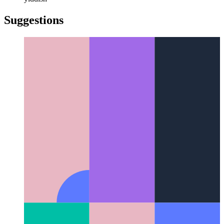
türkçe
yiddish
yiddish
Suggestions