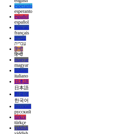
ελληνικά
ελληνικά
english
english
esperanto
esperanto
español
español
français
français
עברית
עברית
हिन्दी
हिन्दी
magyar
magyar
italiano
italiano
日本語
日本語
한국어
한국어
русский
русский
türkçe