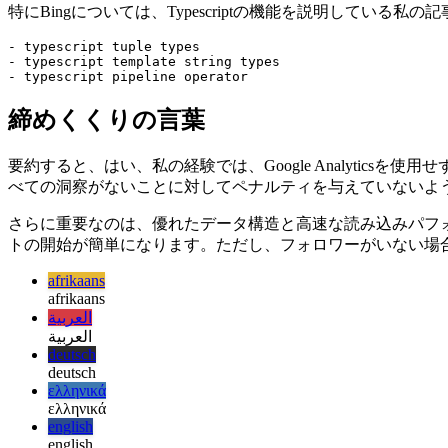
- typescript pipeline operator

- kickscale scheduler

特にBingについては、Typescriptの機能を説明している
- typescript tuple types

- typescript template string types

締めくくりの言葉
要約すると、はい、私の経験では、Google Analytics
べての洞察がないことに対してペナルティを与えていないよ
さらに重要なのは、優れたデータ構造と高速な読み込みパフォ
トの開始が簡単になります。ただし、フォロワーがいない場
afrikaans
afrikaans
العربية
العربية
deutsch
deutsch
ελληνικά