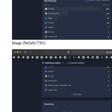
Image 29a5a9c77811