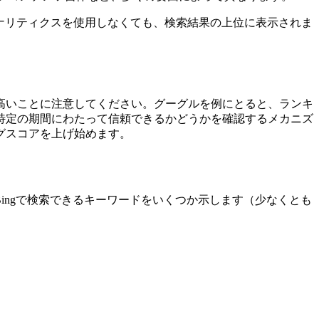
主に構造化メタデータの最適な使用法、クリーンで高速なHTML
いコンテンツ自体など、多くの要因によって異なります。
アナリティクスを使用しなくても、検索結果の上位に表示されま
高いことに注意してください。グーグルを例にとると、ランキ
特定の期間にわたって信頼できるかどうかを確認するメカニズ
グスコアを上げ始めます。
Bingで検索できるキーワードをいくつか示します（少なくとも