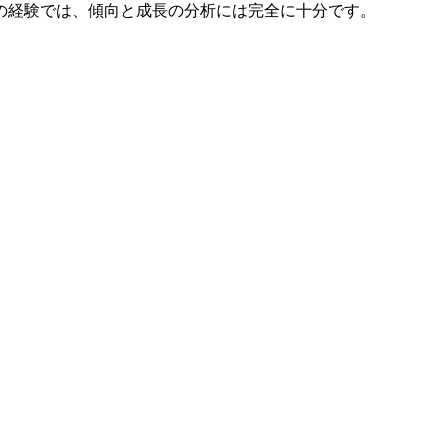
Plausible.ioでは、個人を特定できるデータを収集しま
の経験では、傾向と成長の分析には完全に十分です。