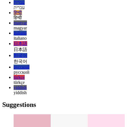
español
español
français
français
עברית
עברית
हिन्दी
हिन्दी
magyar
magyar
italiano
italiano
日本語
日本語
한국어
한국어
русский
русский
türkçe
türkçe
yiddish
yiddish