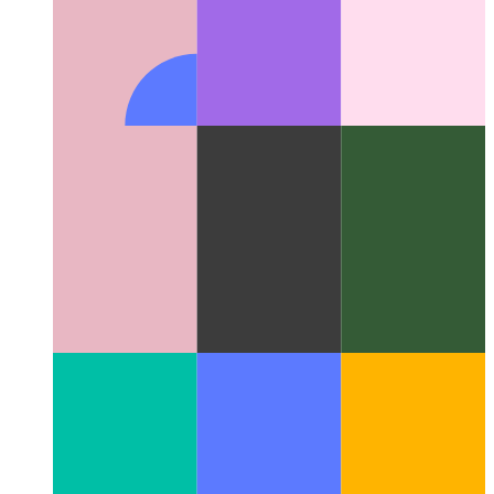
Cadenas de plantillas con etiquetas mecanografiadas
Cómo
usar cadenas de plantillas como funciones