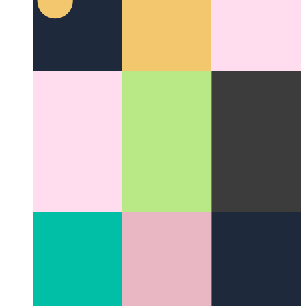
Rebajado de Github sobrealimentado
Vea lo versátil que puede
ser el Markdown de Github