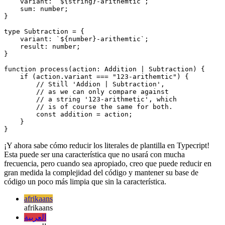
// discriminante has to be a string,

// else the pattern matching worn't work.

type Addition = {

    variant: `${string}-arithemtic`;

    sum: number;

}

type Subtraction = {

    variant: `${number}-arithemtic`;

    result: number;

}

function process(action: Addition | Subtraction) {

    if (action.variant === "123-arithemtic") {

        // Still 'Addion | Subtraction',

        // as we can only compare against

        // a string '123-arithmetic', which

        // is of course the same for both.

        const addition = action;

    }

¡Y ahora sabe cómo reducir los literales de plantilla en Typecript!
Esta puede ser una característica que no usará con mucha
frecuencia, pero cuando sea apropiado, creo que puede reducir en
gran medida la complejidad del código y mantener su base de
código un poco más limpia que sin la característica.