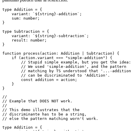
propiedad. De lo contrario, puede usar el estrechamiento común
como el anterior.
El siguiente ejemplo de código muestra cómo las cadenas de
plantillas pueden usar la restricción:
type Addition = {

    variant: `${string}-addition`;

    sum: number;

}

type Subtraction = {

    variant: `${string}-subtraction`;

    result: number;

}

function process(action: Addition | Subtraction) {

    if (action.variant === "simple-addition") {

        // Stupid simple example, but you get the idea:

        // We used 'simple-addition', and the pattern 

        // matching by TS understood that '...-addition
        // can be discriminated to 'Addition'.

        const addition = action;

    }

//

// Example that DOES NOT work.

//

// This demo illustrates that the
