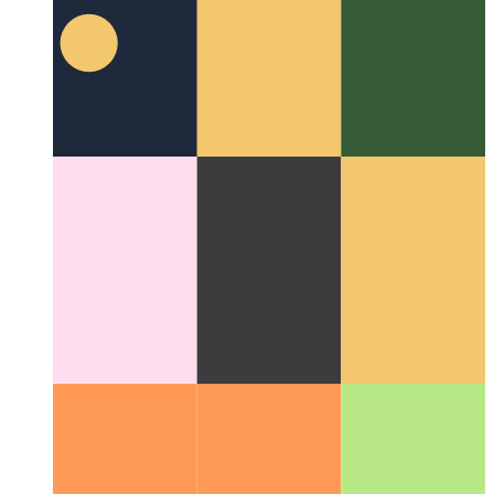
Operador de canalización de TypeScript
Escribir llamadas a
funciones encadenadas en TypeScript