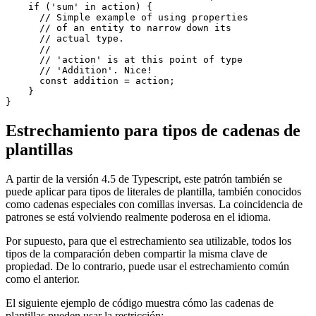
type Subtraction = {

    result: number;

}

function calculate(action: Addition | Subtraction) {

    if ('sum' in action) {

      // Simple example of using properties

      // of an entity to narrow down its

      // actual type.

      //

      // 'action' is at this point of type

      // 'Addition'. Nice!

      const addition = action;

    }

Estrechamiento para tipos de cadenas de
plantillas
A partir de la versión 4.5 de Typescript, este patrón también se
puede aplicar para tipos de literales de plantilla, también conocidos
como cadenas especiales con comillas inversas. La coincidencia de
patrones se está volviendo realmente poderosa en el idioma.
Por supuesto, para que el estrechamiento sea utilizable, todos los
tipos de la comparación deben compartir la misma clave de