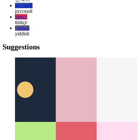
日本語
日本語
한국어
한국어
русский
русский
türkçe
türkçe
yiddish
yiddish
Suggestions