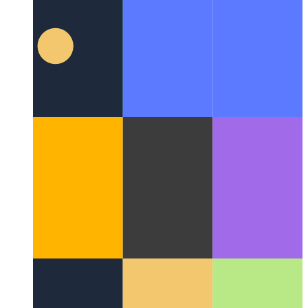
Tipos de cadenas de plantillas de texto mecanografiado
Cómo
reducir los tipos de cadenas utilizando el mecanismo de
cadena de plantilla