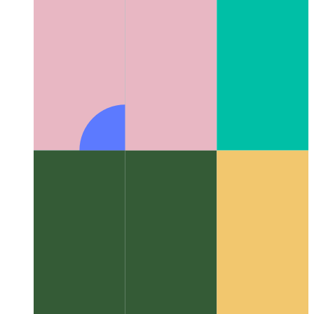
एल्गोरिदम और डेटा संरचनाएं