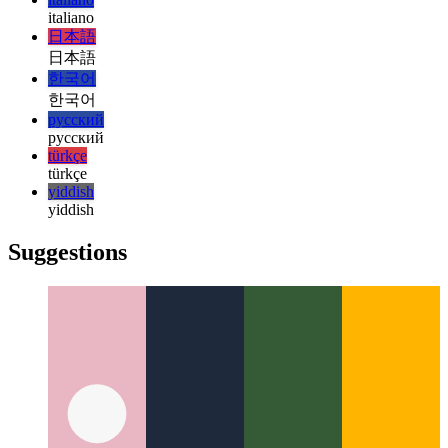
हिन्दी
magyar
magyar
italiano
italiano
日本語
日本語
한국어
한국어
русский
русский
türkçe
türkçe
yiddish
yiddish
Suggestions