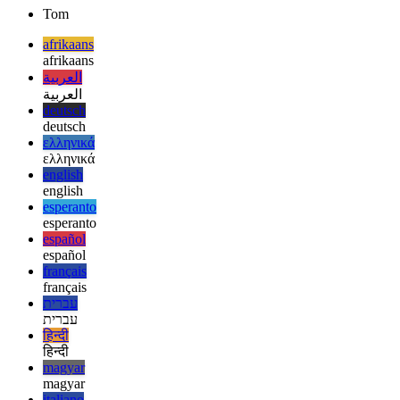
एक छोटी सी पोस्ट जो यह घोषणा करती है कि फ्लेमिंग.कोड्स में अब एक RSS
फ़ीड है!
Tom
afrikaans
afrikaans
العربية
العربية
deutsch
deutsch
ελληνικά
ελληνικά
english
english
esperanto
esperanto
español
español
français
français
עברית
עברית
हिन्दी