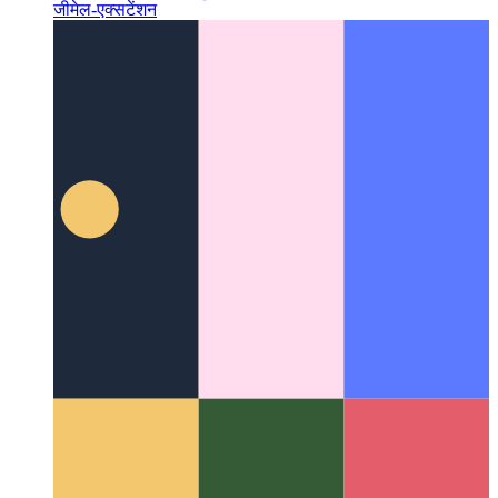
किकस्केल शेड्यूलर
निःशुल्क मीटिंग्स को स्वचालित रूप से ढूंढने के लिए
जीमेल-एक्सटेंशन