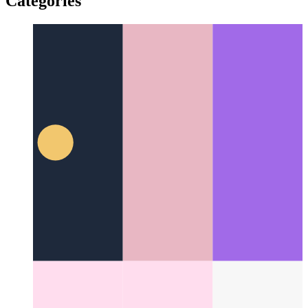
Pasgemaakte lib-vouer in SvelteKit
Hoe om 'n pad-alias in
SvelteKit te skep
Categories