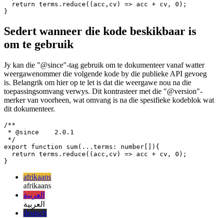
/**

 * @version    1.0.0

 */

export function sum(...terms: number[]){

  return terms.reduce((acc,cv) => acc + cv, 0);

Sedert wanneer die kode beskikbaar is
om te gebruik
Jy kan die "@since"-tag gebruik om te dokumenteer vanaf watter
weergawenommer die volgende kode by die publieke API gevoeg
is. Belangrik om hier op te let is dat die weergawe nou na die
toepassingsomvang verwys. Dit kontrasteer met die "@version"-
merker van voorheen, wat omvang is na die spesifieke kodeblok wat
dit dokumenteer.
/**

 * @since    2.0.1

 */

export function sum(...terms: number[]){

  return terms.reduce((acc,cv) => acc + cv, 0);

afrikaans
afrikaans