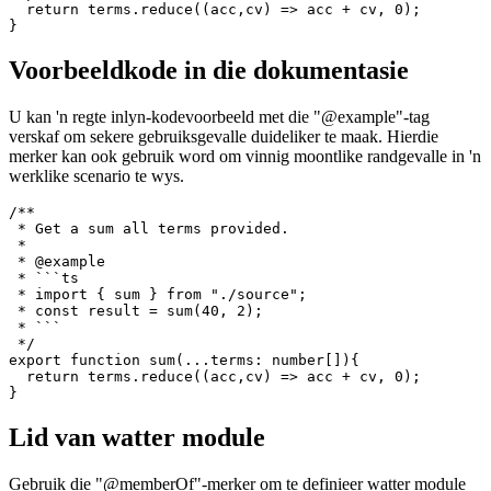
 * @param {...number} terms      Array of terms to sum 
 * @returns {number}             Sum of terms.

 */

export function sum(...terms: number[]){

  return terms.reduce((acc,cv) => acc + cv, 0);

Voorbeeldkode in die dokumentasie
U kan 'n regte inlyn-kodevoorbeeld met die "@example"-tag
verskaf om sekere gebruiksgevalle duideliker te maak. Hierdie
merker kan ook gebruik word om vinnig moontlike randgevalle in 'n
werklike scenario te wys.
/**

 * Get a sum all terms provided.

 * 

 * @example

 * ```ts

 * import { sum } from "./source";

 * const result = sum(40, 2);

 * ```

 */

export function sum(...terms: number[]){

  return terms.reduce((acc,cv) => acc + cv, 0);
