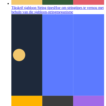
Tikskrif sjabloon String tipes
Hoe om stringtipes te vernou met
behulp van die sjabloon-stringmeganisme