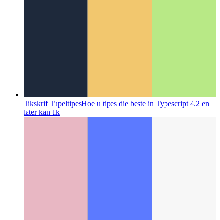
Tikskrif Tupeltipes
Hoe u tipes die beste in Typescript 4.2 en
later kan tik