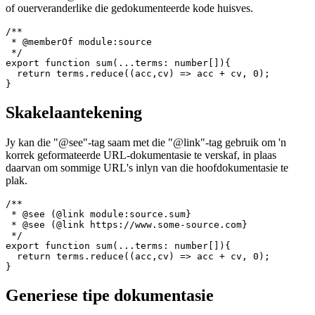
Lid van watter module
Gebruik die "@memberOf"-merker om te definieer watter module
of ouerveranderlike die gedokumenteerde kode huisves.
/**

 * @memberOf module:source

 */

export function sum(...terms: number[]){

  return terms.reduce((acc,cv) => acc + cv, 0);

Skakelaantekening
Jy kan die "@see"-tag saam met die "@link"-tag gebruik om 'n
korrek geformateerde URL-dokumentasie te verskaf, in plaas
daarvan om sommige URL's inlyn van die hoofdokumentasie te
plak.
/**

 * @see (@link module:source.sum}

 * @see (@link https://www.some-source.com}

 */

export function sum(...terms: number[]){

  return terms.reduce((acc,cv) => acc + cv, 0);
