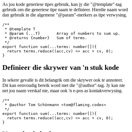
Generiese tipe dokumentasie
As jou kode generiese tipes gebruik, kan jy die "@template"-tag
gebruik om die generiese tipe naam te definieer. Hierdie naam word
dan gebruik in die algemene "@param"-merkers as tipe verwysing.
/**

 * @template T

 * @param {...T}       Array of numbers to sum up.

 * @returns {number}   Sum of terms.

 */

export function sum(...terms: number[]){

  return terms.reduce((acc,cv) => acc + cv, 0);

Definieer die skrywer van 'n stuk kode
In sekere gevalle is dit belangrik om die skrywer ook te annoteer.
Dit kan eenvoudig bereik word met die "@author"-tag. Jy kan nie
net jou naam verskaf nie, maar ook 'n e-pos as kontakverwysing.
/**

 * @author Tom Schönmann <tom@flaming.codes>

 */

export function sum(...terms: number[]){
