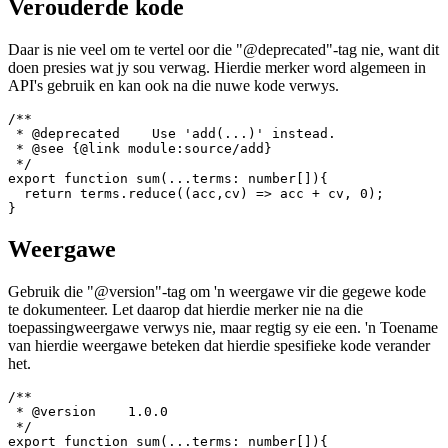
  return terms.reduce((acc,cv) => acc + cv, 0);

Verouderde kode
Daar is nie veel om te vertel oor die "@deprecated"-tag nie, want dit
doen presies wat jy sou verwag. Hierdie merker word algemeen in
API's gebruik en kan ook na die nuwe kode verwys.
/**

 * @deprecated    Use 'add(...)' instead.

 * @see {@link module:source/add}

 */

export function sum(...terms: number[]){

  return terms.reduce((acc,cv) => acc + cv, 0);

Weergawe
Gebruik die "@version"-tag om 'n weergawe vir die gegewe kode
te dokumenteer. Let daarop dat hierdie merker nie na die
toepassingweergawe verwys nie, maar regtig sy eie een. 'n Toename
van hierdie weergawe beteken dat hierdie spesifieke kode verander
het.