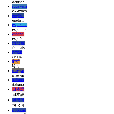
العربية
العربية
deutsch
deutsch
ελληνικά
ελληνικά
english
english
esperanto
esperanto
español
español
français
français
עברית
עברית
हिन्दी
हिन्दी
magyar
magyar
italiano
italiano
日本語
日本語