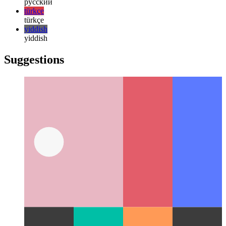
한국어
한국어
русский
русский
türkçe
türkçe
yiddish
yiddish
Suggestions