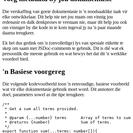
June 25, 2022
Voeg metadata by jou dokumentasie
Die verskaffing van goeie dokumentasie is 'n noodsaaklike taak vir
elke ontwikkelaar. Dit help nie net jou maats om vinnig jou
redenasie en dalk denkproses te verstaan nie, maar dit help jou ook
om vinniger by die kode in te kom ingeval jy na 'n paar maande
daarna terugkeer.
Ek het dus gedink om 'n (onvolledige) lys van spesiale etikette te
skep om saam met JSDoc-comments te gebruik. Dit is dié wat ek
persoonlik die meeste gebruik en wat bewys het dat dit 'n werklike
voordeel bied.
'n Basiese voorgereg
Die volgende kodevoorbeeld toon 'n eenvoudige, basiese voorbeeld
wat vir elke dokumentasie gebruik moet word. Dit annoteer die
doel, parameters sowel as die tipe terugkeer.
/**

 * Get a sum all terms provided.

 * 
