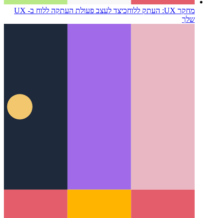
מחקר UX: העתק ללוח
כיצד לעצב פעולת העתקה ללוח ב- UX
שלך