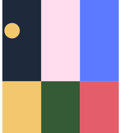
תקן ערכת אינטרנט ניידת 100 וולט
הטיפול בנייד Webkit בנייד של
100 וולט עשוי להזדקק לתשומת לב רבה יותר