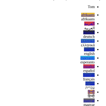
וכן, זה היה מבוא מהיר לממשק ה- API לשיתוף אינטרנט, למידע נוסף
עיין בכתובת web.dev המקושרת וכן במאמרי MDN בתוספת.
Tom
afrikaans
afrikaans
العربية
العربية
deutsch
deutsch
ελληνικά
ελληνικά
english
english
esperanto
esperanto
español
español
français
français
עברית
עברית
हिन्दी