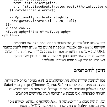
    // triggered by click-events to make

    // sure it's the user's intention.

    navigator.share?.({ 

      title: info.title,

      text: info.description,

      url: `${getBaseRoute(routes.posts)}/${info.slug.c
    }).catch(console.error);

    // Optionally virbrate slightly.

     navigator.vibrate?.([30, 20, 10]);

  }}>

  <ShareIcon />

  <Typography>{"Share"}</Typography>

כפי שאתה יכול לראות, התקשרות חוזרת זו מפעילה את פונקציית
השיתוף async (אם אפשרי) ומספקת נתונים כך שניתן יהיה להציג כתובת
URL יפה + כותרת תיאורית וכותרת משנה בגליון השיתוף. הקוד המוצג
משמש בגרסה מעט שונה בסוף מאמר זה. אם הדפדפן שלך תומך
בשיתוף, כפתור קשור יופיע בשורה "פעולות".
היכן להשתמש
נכון לכתיבת שורות אלה, ניתן להשתמש ב- API בעיקר בגרסאות ניידות
של הדפדפנים הפופולריים (Chrome, Opera, Safari) אך רק ב- Safari +
Edge בשולחן העבודה. מאחר ופונקציונליות זו אינה מוגבלת לדרישות
חומרה ספציפיות, אני מצפה שהתמיכה תגדל בחודשים הקרובים.