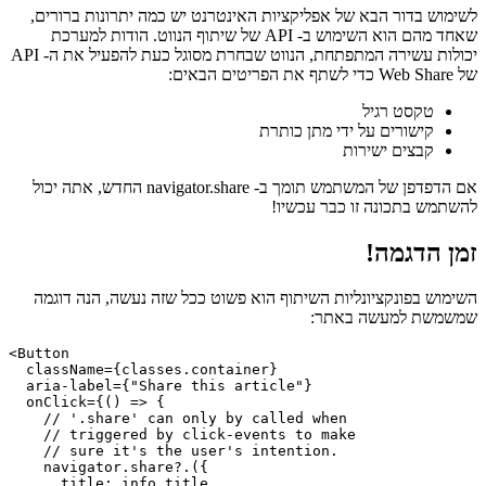
מתנת הנתינה
לשימוש בדור הבא של אפליקציות האינטרנט יש כמה יתרונות ברורים,
שאחד מהם הוא השימוש ב- API של שיתוף הנווט. הודות למערכת
יכולות עשירה המתפתחת, הנווט שבחרת מסוגל כעת להפעיל את ה- API
של Web Share כדי לשתף את הפריטים הבאים:
טקסט רגיל
קישורים על ידי מתן כותרת
קבצים ישירות
אם הדפדפן של המשתמש תומך ב- navigator.share החדש, אתה יכול
להשתמש בתכונה זו כבר עכשיו!
זמן הדגמה!
השימוש בפונקציונליות השיתוף הוא פשוט ככל שזה נעשה, הנה דוגמה
שמשמשת למעשה באתר:
<Button

  className={classes.container}

  aria-label={"Share this article"}

  onClick={() => {

    // '.share' can only by called when
