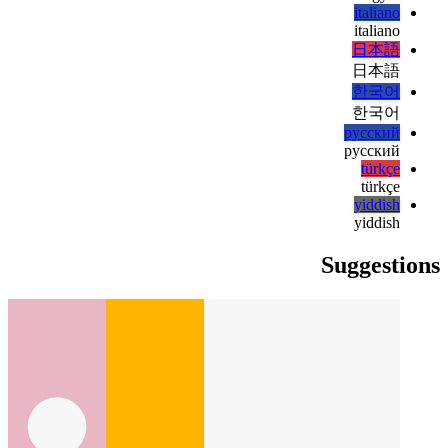
हिन्दी
magyar
magyar
italiano
italiano
日本語
日本語
한국어
한국어
русский
русский
türkçe
türkçe
yiddish
yiddish
Suggestions