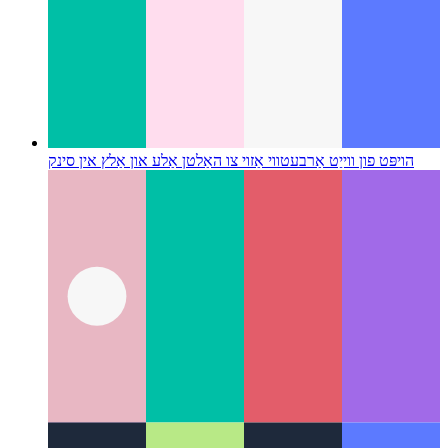
הויפּט פון ווייַט אַרבעט
ווי אַזוי צו האַלטן אַלע און אַלץ אין סינק