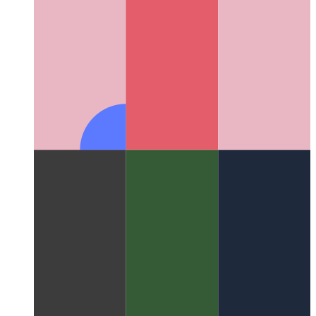
נאַטירלעך פּאַטערנז אין דיגיטאַל קאַמפּיאַטיישאַן