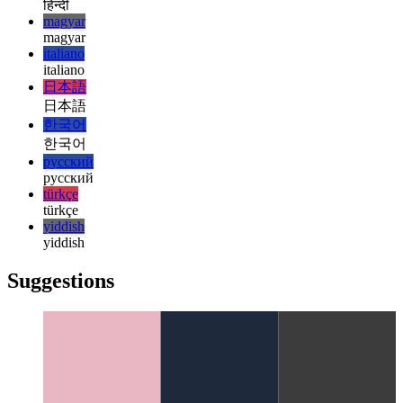
עברית
עברית
हिन्दी
हिन्दी
magyar
magyar
italiano
italiano
日本語
日本語
한국어
한국어
русский
русский
türkçe
türkçe
yiddish
yiddish
Suggestions