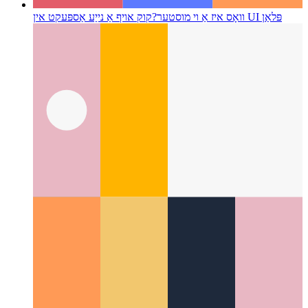
קוק אויף אַ נייַע אַספּעקט אין UI פּלאַן
וואָס איז אַ וי מוסטער?