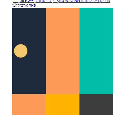
ווען דיין PWA סטאַרץ צו רעדן
ניצן WaveNet צו לייגן רייד סינטעז
פֿאַר אַרטיקלען