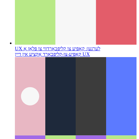
UX לערנען: קאָפּיע צו קליפּבאָרד
ווי צו פּלאַן אַ
קאָפּיע-צו-קליפּבאָרד אַקציע אין דיין UX