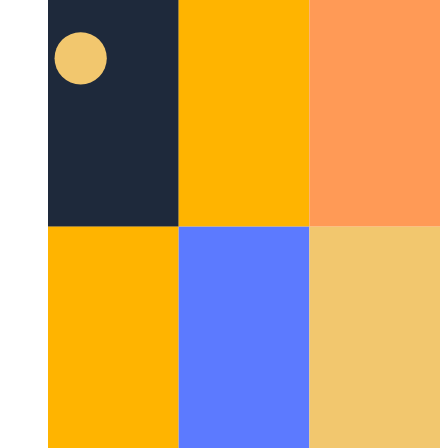
סיפּרעסס קאָמפּאָנענט טעסט ראַנער
בילדינג אַפּאַראַט
קאָמפּאָנענט טעסץ פֿאַר רעאַקט