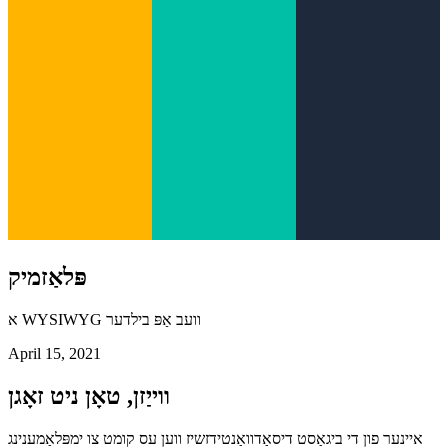
פּלאַזמיק
א WYSIWYG וועב אַפּ בילדער
April 15, 2021