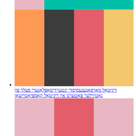
דיגיטאַל מאָרפאָגענעסיס
די ינטערדיסאַפּלאַנערי פעלד פון