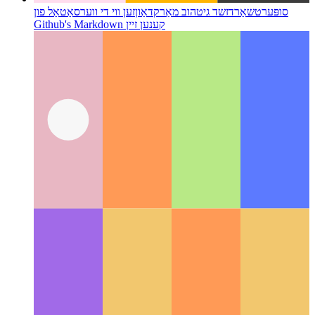
סופּערטשאַרדזשד גיטהוב מאַרקדאַון
זען ווי די ווערסאַטאַל פון
Github's Markdown קענען זיין