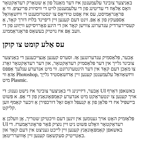
ווייַזן, טאָן ניט זאָגן
איינער פון די ביגאַסט דיסאַדוואַנטידזשיז ווען עס קומט צו ימפּלאַמענינג
באַניצער צובינד עלעמענטן איז דער מאַנגל פון אַ שטאַרק רעדאַקטאָר
וואָס אַלאַוז די עדיטינג פון די עלעמענטן לויט די וויסיוויג פּרינציפּ. ווי אַ
פּראָגראַמיסט, עס איז אָפט טידיאַס צו ינסטרומענט די וויזשאַוואַל
אַספּעקץ פון אַ אַפּ. זינט דעם קענען זיין דיפיינד בלויז דורך קאָד, אַ
קעסיידערדיק ענדערונג צווישן קאָד און די היגע פאָרויסיקע ווייַזונג פון די
וועב אַפּ איז נויטיק בעשאַס פּראָגראַממינג.
עס אַלע קומט צו קוקן
אָבער, פּלאַסמיק ענדערונגען אַז. וסערס קענען אָנצייכענען די באַניצער
צובינד גלייך אין דער פּלאַסמיק רעדאַקטאָר, און דער רעדאַקטאָר זאָרג
צו מאַכן דעם קאָד אין דער הינטערגרונט. ווי מיט אנדערע ענלעך אַפּפּס
אַזאַ ווי Photoshop, וויזשאַוואַל עלעמענטן קענען זיין אַדזשאַסטיד גלייַך
מיט Plasmic.
אָבער, דיזיינינג די באַניצער צובינד איז נישט גענוג: די UI באשאפן דאַרף
אויך קענען צו ינטעראַקט מיט אנדערע קאַמפּאָונאַנץ פון די אַפּ. א פּשוט
ביישפּיל איז די פּלאַן פון אַ קנעפּל וואָס זאָל דורכפירן אַ זיכער קאַמף ווען
קליקט.
פּלאַזמיק האָט אויך גענומען אין זינען דעם וויכטיקן שטריך, אָן וועלכן אַ