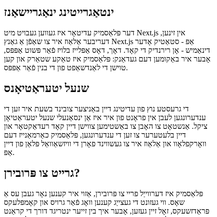
UI רעדאַקטאָר וואָלט פשוט ניט זיין נוציק פֿאַר פּראָוגראַמערז. די
באשאפן קאַמפּאָונאַנץ קענען זיין לייכט געניצט אין דעם קאָד און
באַטייטיק סעקשאַנז קענען זיין אָוווערריטאַן.
ינטאַגרייטינג ינאַגריישאַנז
דער פּלאַסמיק עדיטאָר איז געווען געבויט מיט Next.js אין זינען,
דעריבער אַלאַוז איר צו שאַפֿן אַ גאַנץ Next.js אַפּ - סטאַטיק אָדער
דינאַמיש - אָן רירנדיק די קאָד. דאָך, דאָס אַפּלייז בלויז פֿאַר פּשוט אַפּפּס,
אָבער איר באַקומען דעם געדאַנק: פּלאַסמיק איז טאַקע שטאַרק און קען
טוישן די לאַנדשאַפט פון די בנין פֿאַר אַפּפּס.
שנעל יטעראַטיאָנס
די גרעסטע נוץ פון עדיטינג דיין באַניצער צובינד בשעת איר זען די
ענדערונגען לעבן אין פראָנט פון איר איז אַן ינסאַנעלי שנעל יטעראַטיאָן
ציקל. אַנשטאָט צו האָבן צו באַשטימען צווישן דיין קאָד רעדאַקטאָר און
דיין בלעטערער צו זען די ענדערונגען, פּלאַסמיק כאַרמאַנייז דעם
וואָרקפלאָוו און אַלאַוז איר צו געשווינד פאָרן די וויזשאַוואַל פּלאַן פון דיין
אַפּ.
גרייט צו פּרובירן?