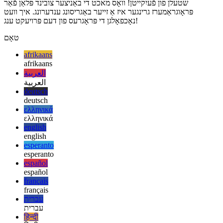
פּלאַסמיק איז דערווייַל פריי צו פּרובירן, אַזוי איר קענען נאָר געבן עס אַ
שאָס. ווי געזונט די געצייַג קענען וואָג פֿאַר גרויס און קאָמפּלעקס
פּראַדזשעקס, זאָל זיין געזען, אָבער איך בין זייער ינטריגד דורך די קראַנט
שטעלן פון פֿעיִקייטן! וואָס מאכט די באַניצער צובינד פּלאַן פֿאַר
פּראָוגראַמערז גרינגער איז אַ זייער באַגריסונג ענדערונג. איך וועט
נאָכפאָלגן די פּראָגרעס פון דעם פּרויעקט ענג!
טאָם
afrikaans
afrikaans
العربية
العربية
deutsch
deutsch
ελληνικά
ελληνικά
english
english
esperanto
esperanto
español
español
français
français