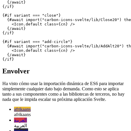
{/if}

{#if variant === "section-link"}

  {#await import("carbon-icons-svelte/lib/ArrowDown20")
    <Icon.default class={cn} />

  {/await}

{/if}

{#if variant === "close"}

  {#await import("carbon-icons-svelte/lib/Close20") the
    <Icon.default class={cn} />

  {/await}

{/if}

{#if variant === "add-circle"}

  {#await import("carbon-icons-svelte/lib/AddAlt20") th
    <Icon.default class={cn} />

  {/await}

Envolver
Ha visto cómo usar la importación dinámica de ES6 para importar
simplemente cualquier dato bajo demanda. Como esto se aplica
tanto a sus componentes como a las bibliotecas de terceros, no hay
nada que le impida escalar su próxima aplicación Svelte.