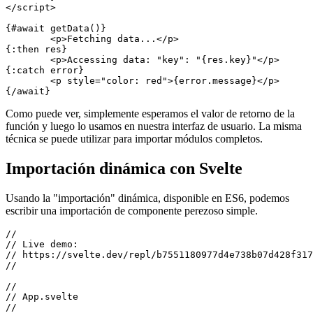
  // Dummy function, just so that we

  // have some async stuff.

	async function getData() {

		await new Promise(res => setTimeout(res, 1000));

		return { key: "value" };

	}

</script>

{#await getData()}

	<p>Fetching data...</p>

{:then res}

	<p>Accessing data: "key": "{res.key}"</p>

{:catch error}

	<p style="color: red">{error.message}</p>

Como puede ver, simplemente esperamos el valor de retorno de la
función y luego lo usamos en nuestra interfaz de usuario. La misma
técnica se puede utilizar para importar módulos completos.
Importación dinámica con Svelte
Usando la "importación" dinámica, disponible en ES6, podemos
escribir una importación de componente perezoso simple.
//

// Live demo:

// https://svelte.dev/repl/b7551180977d4e738b07d428f317