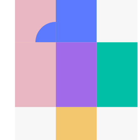
Configurar HMR para SvelteKit con Gitpod
Cómo usar Hot
Module Reload con SvelteKit y Gitpod