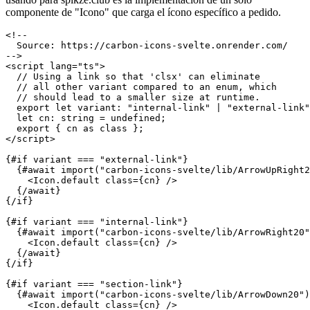
Sobre la base de este conocimiento, ahora podemos cargar de forma
diferida cualquier componente. Un ejemplo práctico que estoy
usando para spikze.club es la implementación de un solo
componente de "Icono" que carga el ícono específico a pedido.
<!--

  Source: https://carbon-icons-svelte.onrender.com/

-->

<script lang="ts">

  // Using a link so that 'clsx' can eliminate

  // all other variant compared to an enum, which

  // should lead to a smaller size at runtime.

  export let variant: "internal-link" | "external-link"
  let cn: string = undefined;

  export { cn as class };

</script>

{#if variant === "external-link"}

  {#await import("carbon-icons-svelte/lib/ArrowUpRight2
    <Icon.default class={cn} />

  {/await}

{/if}

{#if variant === "internal-link"}

  {#await import("carbon-icons-svelte/lib/ArrowRight20"
    <Icon.default class={cn} />

  {/await}
