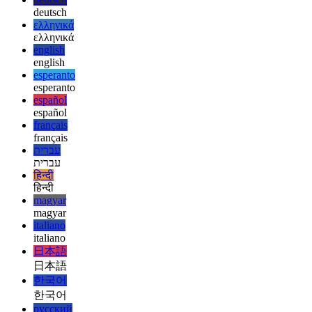
afrikaans
afrikaans
العربية
العربية
deutsch
deutsch
ελληνικά
ελληνικά
english
english
esperanto
esperanto
español
español
français
français
עברית
עברית
हिन्दी
हिन्दी
magyar
magyar
italiano
italiano
日本語