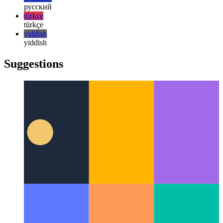
日本語
한국어
한국어
русский
русский
türkçe
türkçe
yiddish
yiddish
Suggestions