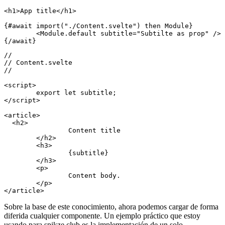
//

//

// App.svelte

// 

<h1>App title</h1>

{#await import("./Content.svelte") then Module}

	<Module.default subtitle="Subtilte as prop" />

//

// Content.svelte

//

<script>

	export let subtitle;

</script>

<article>

  <h2>

		Content title

	</h2>

	<h3>

		{subtitle}

	</h3>

	<p>

		Content body.

	</p>
