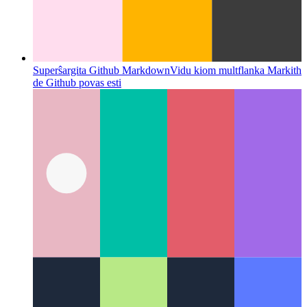
Superŝargita Github Markdown
Vidu kiom multflanka Markith
de Github povas esti