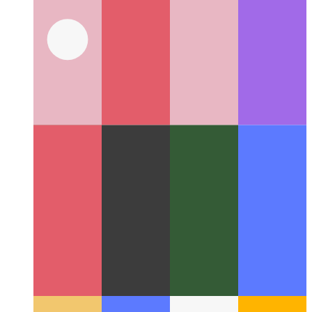
Kodspacoj de Github
IDE kiel servo, disponebla en via
retumilo