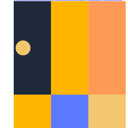
Tajpila Dukta Funkciigisto
Skribu ĉenitajn alvokojn al tajpilo