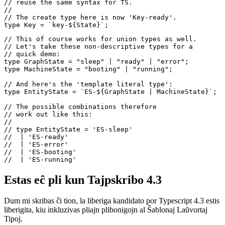
// Nice, isn't it? As in Javascript's 

// 'template literal strings', we can

// reuse the same syntax for TS.

//

// The create type here is now 'Key-ready'.

// This of course works for union types as well.

// Let's take these non-descriptive types for a 

// quick demo:

type GraphState = "sleep" | "ready" | "error";

type MachineState = "booting" | "running";

// And here's the 'template literal type':

type EntityState = `ES-${GraphState | MachineState}`;

// The possible combinations therefore 

// work out like this:

//

// type EntityState = 'ES-sleep' 

//  | 'ES-ready'

//  | 'ES-error'

//  | 'ES-booting'

Estas eĉ pli kun Tajpskribo 4.3
Dum mi skribas ĉi tion, la liberiga kandidato por Typescript 4.3 estis