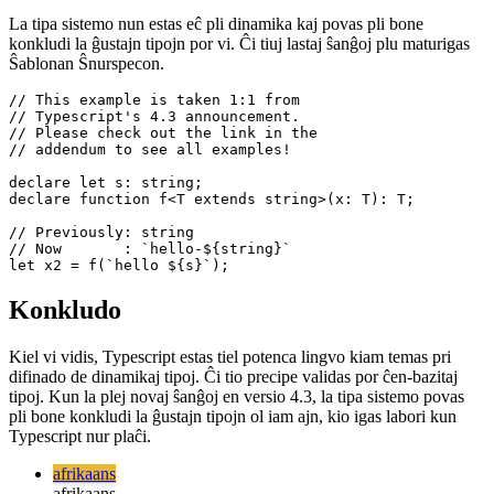
liberigita, kiu inkluzivas pliajn plibonigojn al Ŝablonaj Laŭvortaj
Tipoj.
La tipa sistemo nun estas eĉ pli dinamika kaj povas pli bone
konkludi la ĝustajn tipojn por vi. Ĉi tiuj lastaj ŝanĝoj plu maturigas
Ŝablonan Ŝnurspecon.
// This example is taken 1:1 from 

// Typescript's 4.3 announcement.

// Please check out the link in the

// addendum to see all examples!

declare let s: string;

declare function f<T extends string>(x: T): T;

// Previously: string

// Now       : `hello-${string}`

Konkludo
Kiel vi vidis, Typescript estas tiel potenca lingvo kiam temas pri
difinado de dinamikaj tipoj. Ĉi tio precipe validas por ĉen-bazitaj
tipoj. Kun la plej novaj ŝanĝoj en versio 4.3, la tipa sistemo povas
pli bone konkludi la ĝustajn tipojn ol iam ajn, kio igas labori kun
Typescript nur plaĉi.