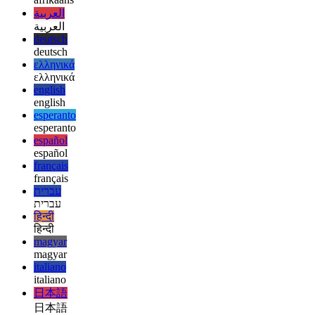
afrikaans
afrikaans
العربية
العربية
deutsch
deutsch
ελληνικά
ελληνικά
english
english
esperanto
esperanto
español
español
français
français
עברית
עברית
हिन्दी
हिन्दी
magyar
magyar
italiano
italiano