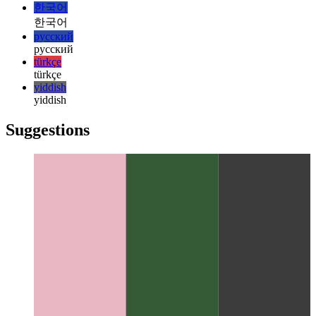
日本語
日本語
한국어
한국어
русский
русский
türkçe
türkçe
yiddish
yiddish
Suggestions