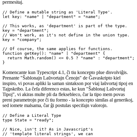
kordoj. Nur por rapide resumigi, en Tajpskribo vi povas difini tiel
nomatajn "Laŭvortaj Tipoj". Anstataŭ nur difini variablon kiel
ĉenon, vi povas malvastigi la tipon al specifa aro de ĉenoj
permesitaj.
// Define a mutable string as 'Literal Type'.

let key: "name" | "department" = "name";

// This works, as 'department' is part of the type.

key = "department";

// Won't work, as it's not define in the union type.

key = "company";

// Of course, the same applies for functions.

function getKey(): "name" | "department" {

  return Math.random() <= 0.5 ? "name" : "department";

Komencante kun Typescript 4.1, ĉi tiu koncepto plue disvolviĝis.
Prenante "Ŝablonajn Laŭvortajn Ĉenojn" de Ĝavaskripto kiel
inspiro, vi povas apliki la saman sintakson por viaj laŭvortaj tipoj en
Tajpskribo. La ĉefa diferenco estas, ke kun "Ŝablonaj Laŭvortaj
Tipoj", vi akiras multe pli da fleksebleco, ĉar la tipo mem povas
preni parametrojn por ĉi tiu formo - la koncepto similas al generikoj,
sed iomete malsama, ĉar ĝi postulas specifajn valorojn.
// Define a Literal Type

type State = "ready";
