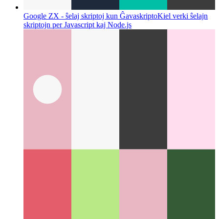
Google ZX - ŝelaj skriptoj kun Ĝavaskripto
Kiel verki ŝelajn
skriptojn per Javascript kaj Node.js