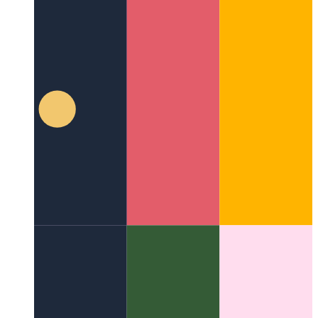
Kiel mi lernis 12 lingvojn - en unu nokto
Uzante la plej freŝan
el maŝinlernado kaj iu lerta kaŝmemoro