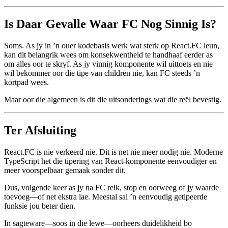
  </div>

Dis eksplisiet. Dit is onderhoubaar. En dit doen nie voor asof jou
komponent children hanteer as dit dit nie doen nie.
Is Daar Gevalle Waar FC Nog Sinnig Is?
Soms. As jy in ’n ouer kodebasis werk wat sterk op React.FC leun,
kan dit belangrik wees om konsekwentheid te handhaaf eerder as
om alles oor te skryf. As jy vinnig komponente wil uittoets en nie
wil bekommer oor die tipe van children nie, kan FC steeds ’n
kortpad wees.
Maar oor die algemeen is dit die uitsonderings wat die reël bevestig.
Ter Afsluiting
React.FC is nie verkeerd nie. Dit is net nie meer nodig nie. Moderne
TypeScript het die tipering van React-komponente eenvoudiger en
meer voorspelbaar gemaak sonder dit.