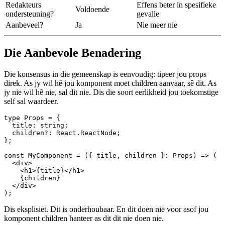
Sluit children in?
Word altyd ingesluit
is
Ondersteun
Gracieus
Nie sonder moeite nie
generics?
Woordryk?
Minimaal
Merkbaar meer
Redakteurs
Effens beter in spesifieke
Voldoende
ondersteuning?
gevalle
Aanbeveel?
Ja
Nie meer nie
Die Aanbevole Benadering
Die konsensus in die gemeenskap is eenvoudig: tipeer jou props
direk. As jy wil hê jou komponent moet children aanvaar, sê dit. As
jy nie wil hê nie, sal dit nie. Dis die soort eerlikheid jou toekomstige
self sal waardeer.
type Props = {

  title: string;

  children?: React.ReactNode;

};

const MyComponent = ({ title, children }: Props) => (

  <div>

    <h1>{title}</h1>

    {children}
