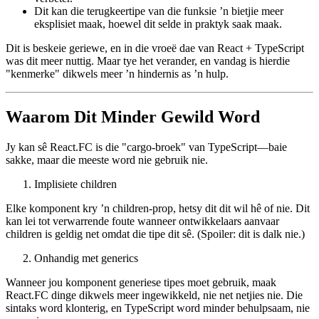
Dit sluit die children-prop standaard in, hetsy jy dit wil hê of
nie.
Dit kan by sekere redakteurs soms die outo-aanvulling
verbeter.
Dit kan die terugkeertipe van die funksie ’n bietjie meer
eksplisiet maak, hoewel dit selde in praktyk saak maak.
Dit is beskeie geriewe, en in die vroeë dae van React + TypeScript
was dit meer nuttig. Maar tye het verander, en vandag is hierdie
"kenmerke" dikwels meer ’n hindernis as ’n hulp.
Waarom Dit Minder Gewild Word
Jy kan sê React.FC is die "cargo-broek" van TypeScript—baie
sakke, maar die meeste word nie gebruik nie.
Implisiete children
Elke komponent kry ’n children-prop, hetsy dit dit wil hê of nie. Dit
kan lei tot verwarrende foute wanneer ontwikkelaars aanvaar
children is geldig net omdat die tipe dit sê. (Spoiler: dit is dalk nie.)