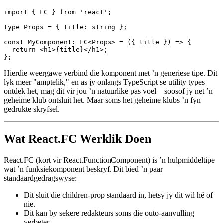
Albei is geldig, leesbaar, en goed in lyn met huidige beste praktyke.
Die React.FC Variant
import { FC } from 'react';

type Props = { title: string };

const MyComponent: FC<Props> = ({ title }) => {

  return <h1>{title}</h1>;

Hierdie weergawe verbind die komponent met ’n generiese tipe. Dit
lyk meer "amptelik," en as jy onlangs TypeScript se utility types
ontdek het, mag dit vir jou ’n natuurlike pas voel—soosof jy net ’n
geheime klub ontsluit het. Maar soms het geheime klubs ’n fyn
gedrukte skryfsel.
Wat React.FC Werklik Doen
React.FC (kort vir React.FunctionComponent) is ’n hulpmiddeltipe
wat ’n funksiekomponent beskryf. Dit bied ’n paar
standaardgedragswyse: