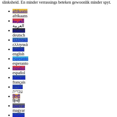
Dus, volgende keer as jy na FC reik, stop en oorweeg of jy waarde
toevoeg—of net ekstra lae. Meestal sal ’n eenvoudig getipeerde
funksie jou beter dien.
In sagteware—soos in die lewe—oorheers duidelikheid bo
slinksheid. En minder verrassings beteken gewoonlik minder spyt.
afrikaans
afrikaans
العربية
العربية
deutsch
deutsch
ελληνικά
ελληνικά
english
english
esperanto
esperanto
español
español
français
français
עברית
עברית