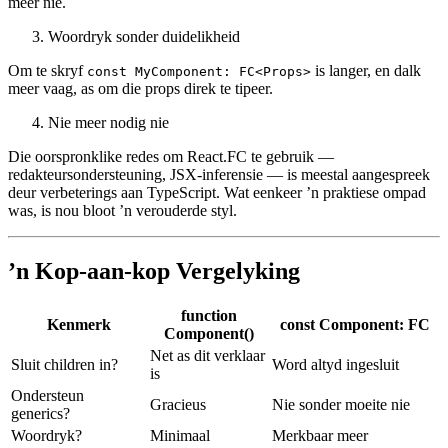
Onhandig met generics
Wanneer jou komponent generiese tipes moet gebruik, maak
React.FC dinge dikwels meer ingewikkeld, nie net netjies nie. Die
sintaks word klonterig, en TypeScript word minder behulpsaam, nie
meer nie.
Woordryk sonder duidelikheid
Om te skryf
is langer, en dalk
const MyComponent: FC<Props>
meer vaag, as om die props direk te tipeer.
Nie meer nodig nie
Die oorspronklike redes om React.FC te gebruik —
redakteursondersteuning, JSX-inferensie — is meestal aangespreek
deur verbeterings aan TypeScript. Wat eenkeer ’n praktiese ompad
was, is nou bloot ’n verouderde styl.
’n Kop-aan-kop Vergelyking
function
Kenmerk
const Component: FC
Component()
Net as dit verklaar