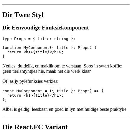
wyn inskink en sê "Kom ons maak hierdie komponent elegant."
Maar onder die oppervlak dra dit ’n paar kere wat moderne
TypeScript meestal oortroon het.
Kom ons kyk nader hierna.
Die Twee Styl
Die Eenvoudige Funksiekomponent
type Props = { title: string };

function MyComponent({ title }: Props) {

  return <h1>{title}</h1>;

Netjies, duidelik, en maklik om te verstaan. Soos ’n swart koffie:
geen tierlantyntjies nie, maak net die werk klaar.
Of, as jy pylefunksies verkies:
const MyComponent = ({ title }: Props) => {

  return <h1>{title}</h1>;
