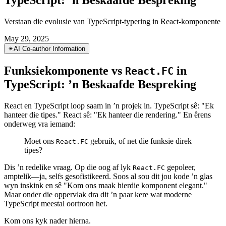
Funksiekomponente vs React.FC in
TypeScript: ’n Beskaafde Bespreking
Verstaan die evolusie van TypeScript-typering in React-komponente
May 29, 2025
✴︎
AI Co-author Information
Funksiekomponente vs
in
React.FC
TypeScript: ’n Beskaafde Bespreking
React en TypeScript loop saam in ’n projek in. TypeScript sê: "Ek
hanteer die tipes." React sê: "Ek hanteer die rendering." En êrens
onderweg vra iemand:
Moet ons
gebruik, of net die funksie direk
React.FC
tipes?
Dis ’n redelike vraag. Op die oog af lyk
gepoleer,
React.FC
amptelik—ja, selfs gesofistikeerd. Soos al sou dit jou kode ’n glas