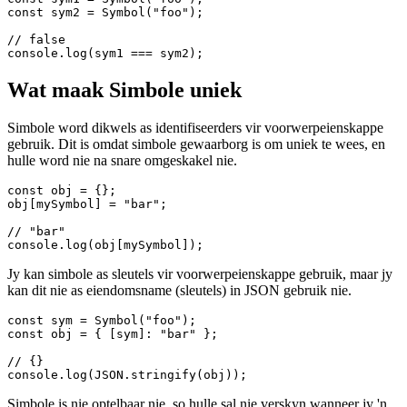
As jy veelvuldige simbole met dieselfde beskrywing skep, sal hulle
verskillende waardes wees.
const sym1 = Symbol("foo");

const sym2 = Symbol("foo");

// false

Wat maak Simbole uniek
Simbole word dikwels as identifiseerders vir voorwerpeienskappe
gebruik. Dit is omdat simbole gewaarborg is om uniek te wees, en
hulle word nie na snare omgeskakel nie.
const obj = {};

obj[mySymbol] = "bar";

// "bar"

Jy kan simbole as sleutels vir voorwerpeienskappe gebruik, maar jy
kan dit nie as eiendomsname (sleutels) in JSON gebruik nie.
const sym = Symbol("foo");

const obj = { [sym]: "bar" };
