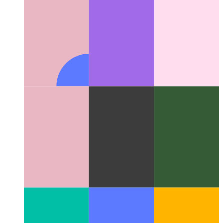
Netwerkinligting -API vir PWA's
Hoe om werklike
netwerkdata in u webprogram te bepaal