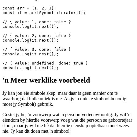
Gebruik 'n simbool as 'n iterator
Jy kan die bekende Symbol.iterator gebruik om 'n simbool te kry
wat as 'n iterator gebruik kan word.
const arr = [1, 2, 3];

const it = arr[Symbol.iterator]();

// { value: 1, done: false }

console.log(it.next());

// { value: 2, done: false }

console.log(it.next());

// { value: 3, done: false }

console.log(it.next()); 

// { value: undefined, done: true }

'n Meer werklike voorbeeld
Jy kan jou eie simbole skep, maar daar is geen manier om te
waarborg dat hulle uniek is nie. As jy 'n unieke simbool benodig,
moet jy Symbol() gebruik.
Gestel jy het 'n voorwerp wat 'n persoon verteenwoordig. Jy wil 'n