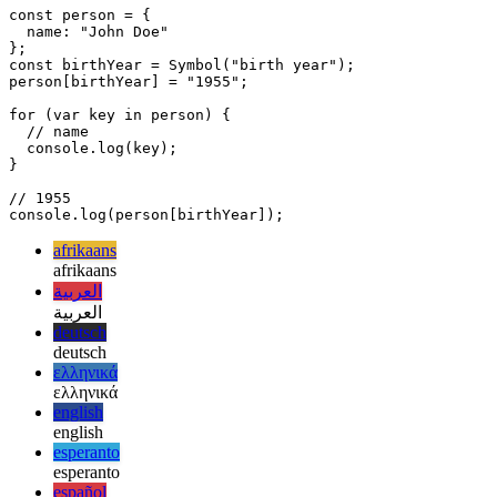
eiendom by hierdie voorwerp voeg wat die persoon se geboortejaar
stoor, maar jy wil nie hê dat hierdie eienskap optelbaar moet wees
nie. Jy kan dit doen met 'n simbool:
const person = {

  name: "John Doe"

};

const birthYear = Symbol("birth year");

person[birthYear] = "1955";

for (var key in person) {

  // name

  console.log(key); 

}

// 1955

afrikaans
afrikaans
العربية
العربية
deutsch
deutsch
ελληνικά
ελληνικά
english