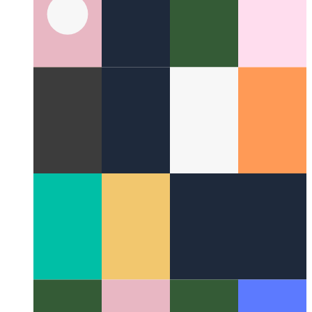
Liggewig alternatief vir Axios
Gebruik Redaxios in plaas van
Axios as 'n klein alternatief