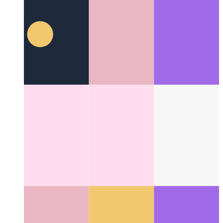
Lui laai modules in Svelte
Hoe om jou komponent op
aanvraag in te voer
Categories