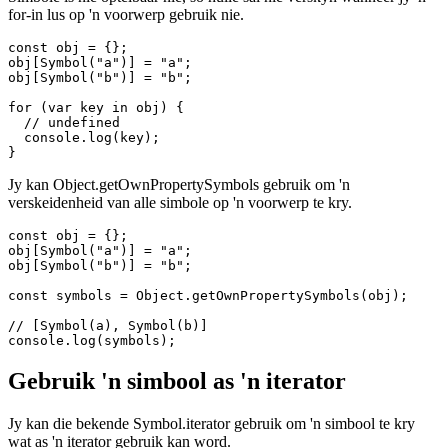
// {}

Simbole is nie optelbaar nie, so hulle sal nie verskyn wanneer jy 'n
for-in lus op 'n voorwerp gebruik nie.
const obj = {};

obj[Symbol("a")] = "a";

obj[Symbol("b")] = "b";

for (var key in obj) {

  // undefined

  console.log(key);

Jy kan Object.getOwnPropertySymbols gebruik om 'n
verskeidenheid van alle simbole op 'n voorwerp te kry.
const obj = {};

obj[Symbol("a")] = "a";

obj[Symbol("b")] = "b";

const symbols = Object.getOwnPropertySymbols(obj);

// [Symbol(a), Symbol(b)]
