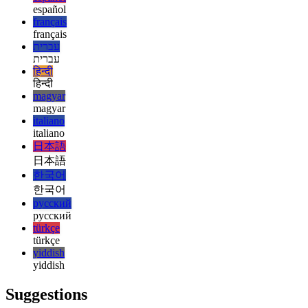
english
esperanto
esperanto
español
español
français
français
עברית
עברית
हिन्दी
हिन्दी
magyar
magyar
italiano
italiano
日本語
日本語
한국어
한국어
русский
русский
türkçe
türkçe
yiddish