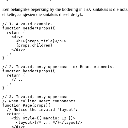
Lyk soos HTML, maar is nie
Een belangrike beperking by die kodering in JSX-sintaksis is die no
etikette, aangesien die sintaksis dieselfde lyk.
// 1. A valid example.

function Header(props){

  return (

    <div>

      <h1>{props.title}</h1>

      {props.children}

    </div>

  );

}

// 2. Invalid, only uppercase for React elements.

function header(props){

  return (

    // ...

  );

}

// 3. Invalid, only uppercase 

// when calling React components.

function Page(props){

  // Notice the invalid 'layout':

  return (
