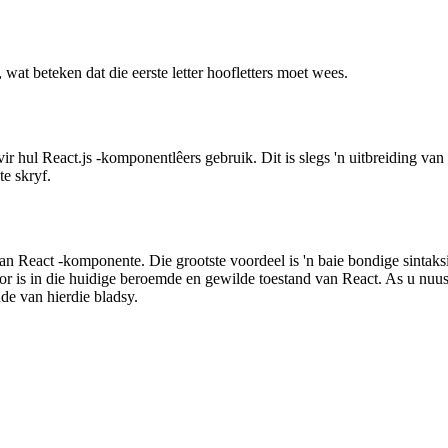
 wat beteken dat die eerste letter hoofletters moet wees.
r hul React.js -komponentlêers gebruik. Dit is slegs 'n uitbreiding v
e skryf.
 van React -komponente. Die grootste voordeel is 'n baie bondige sinta
r is in die huidige beroemde en gewilde toestand van React. As u nuuski
nde van hierdie bladsy.