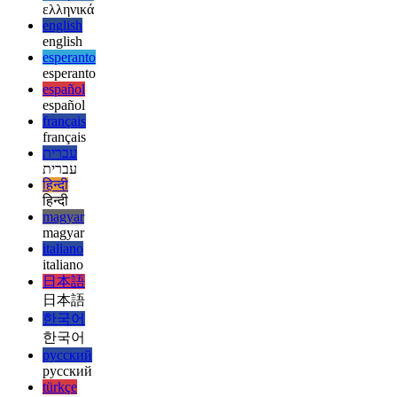
deutsch
ελληνικά
ελληνικά
english
english
esperanto
esperanto
español
español
français
français
עברית
עברית
हिन्दी
हिन्दी
magyar
magyar
italiano
italiano
日本語
日本語
한국어
한국어
русский