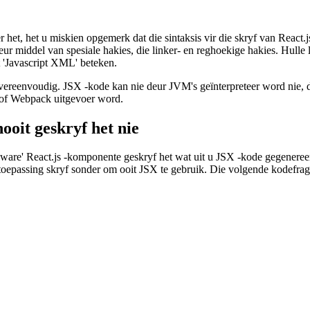
t, het u miskien opgemerk dat die sintaksis vir die skryf van React.js
r middel van spesiale hakies, die linker- en reghoekige hakies. Hulle l
t 'Javascript XML' beteken.
 vereenvoudig. JSX -kode kan nie deur JVM's geïnterpreteer word nie, d
 of Webpack uitgevoer word.
ooit geskryf het nie
lke 'ware' React.js -komponente geskryf het wat uit u JSX -kode gegene
toepassing skryf sonder om ooit JSX te gebruik. Die volgende kodefrag