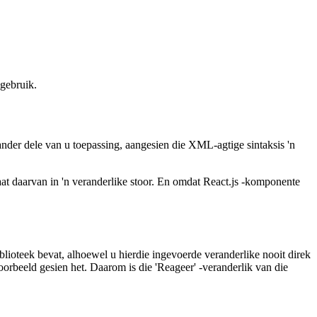
 gebruik.
ander dele van u toepassing, aangesien die XML-agtige sintaksis 'n
ltaat daarvan in 'n veranderlike stoor. En omdat React.js -komponente
iblioteek bevat, alhoewel u hierdie ingevoerde veranderlike nooit direk
oorbeeld gesien het. Daarom is die 'Reageer' -veranderlik van die