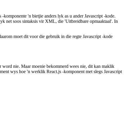
 -komponente 'n bietjie anders lyk as u ander Javascript -kode.
yk net soos sintaksis vir XML, die 'Uitbreidbare opmaaktaal'. In
aarom moet dit voor die gebruik in die regte Javascript -kode
reer word nie. Maar moenie bekommerd wees nie, dit kan maklik
ment wys hoe 'n werklik React.js -komponent met slegs Javascript