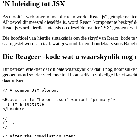
August 4, 2021
'N Inleiding tot JSX
As u ooit 'n webprogram met die raamwerk "React.js" geïmplementeer he
Alhoewel dit meestal dieselfde is, word React -komponente beskryf deu
React.js word hierdie sintaksis op dieselfde manier 'JSX' genoem, wa
Die hoofdoel van hierdie sintaksis is om die skryf van React -kode te
saamgestel word - 'n taak wat gewoonlik deur bondelaars soos Babel
Die Reageer -kode wat u waarskynlik nog n
Dit beteken effektief dat dit baie waarskynlik is dat u nog nooit su
gedoen word sonder veel moeite. U kan selfs 'n volledige React -web
daar uitsien.
// A common JSX-element.

<Header title="Lorem ipsum" variant="primary">

  I am a subtitle

</Header>

//

// ...
