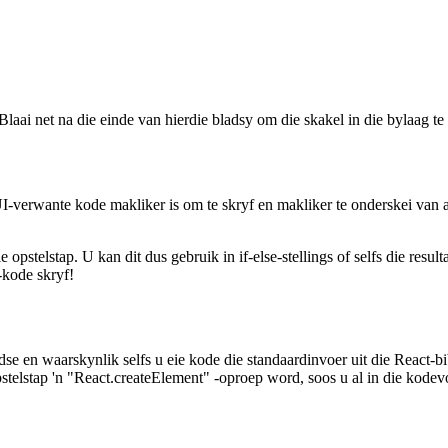
 Blaai net na die einde van hierdie bladsy om die skakel in die bylaag te
 UI-verwante kode makliker is om te skryf en makliker te onderskei van 
opstelstap. U kan dit dus gebruik in if-else-stellings of selfs die resu
-kode skryf!
dse en waarskynlik selfs u eie kode die standaardinvoer uit die React-b
stelstap 'n "React.createElement" -oproep word, soos u al in die kodev