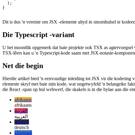
    <div style={{ margin: 12 }}>

      <layout>{/* ... */}</layout/>

    </div>

  );

}

Dit is dus 'n vereiste om JSX -elemente altyd in sinomhulsel te kodeer,
Die Typescript -variant
U het moontlik opgemerk dat baie projekte ook TSX as agtervoegsel vi
TSX-lêers kan u 'n Typescript-kode saam met JSX-notasie-komponent
Net die begin
Hierdie artikel bied 'n eenvoudige inleiding tot JSX vir die kodering
elemente skryf met baie min kode, wat ongetwyfeld 'n belangrike fakto
die React -span op hul webwerf, die skakels is in die bylae aan die ei
afrikaans
afrikaans
العربية
العربية
deutsch