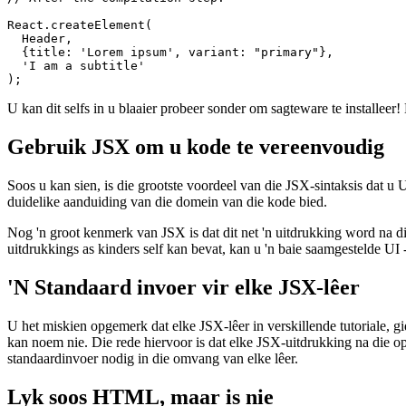
//

// After the compilation step:

React.createElement(

  Header,

  {title: 'Lorem ipsum', variant: "primary"},

  'I am a subtitle'

U kan dit selfs in u blaaier probeer sonder om sagteware te installeer!
Gebruik JSX om u kode te vereenvoudig
Soos u kan sien, is die grootste voordeel van die JSX-sintaksis dat u
duidelike aanduiding van die domein van die kode bied.
Nog 'n groot kenmerk van JSX is dat dit net 'n uitdrukking word na die 
uitdrukkings as kinders self kan bevat, kan u 'n baie saamgestelde UI 
'N Standaard invoer vir elke JSX-lêer
U het miskien opgemerk dat elke JSX-lêer in verskillende tutoriale, gi
kan noem nie. Die rede hiervoor is dat elke JSX-uitdrukking na die op
standaardinvoer nodig in die omvang van elke lêer.