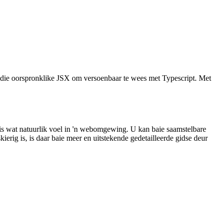
an die oorspronklike JSX om versoenbaar te wees met Typescript. Met
ksis wat natuurlik voel in 'n webomgewing. U kan baie saamstelbare
erig is, is daar baie meer en uitstekende gedetailleerde gidse deur