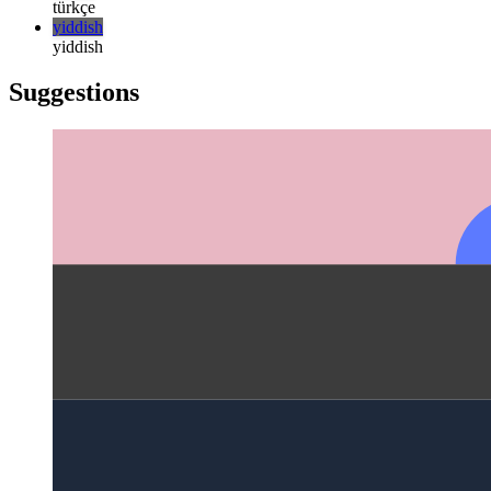
русский
türkçe
türkçe
yiddish
yiddish
Suggestions