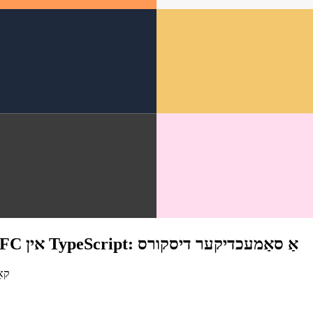
פֿונקציאָנלעכע קאָמפּאָנעץ פֿאַרגליך מיט React.FC אין TypeScript: אַ סאַמעכדיקער דיסקורס
פֿאַסטשטיין די אַ