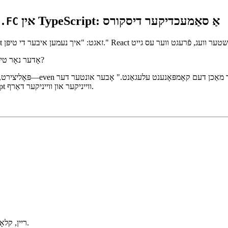
אין TypeScript: אַ סאַמעכדיקער דיסקורס
.FC
, אָדער נאָר טיפּן די פונקציאָנ פֿאַרבינדן דירעקט?
אויפפֿירונג טראָגט עס עטלעכע נייטיקייטן וואָס דער מאָדערנער TypeScript ווייניקער און ווייניקער דאַרף.