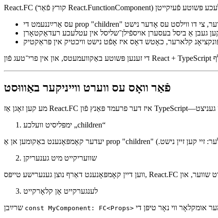
וואָס React.FC טאַקע טוט
פֿאַר וואָס עס ווערט ווייניקער באַוווּסט
ימפּליסיט וועלכע „children“
ּאָילער: זיי קען זיין נישט.)
שוועריקייט מיט גענעריקן
לענגערקייט אָן קלאָרקייט