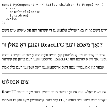
  children?: React.ReactNode;

};

const MyComponent = ({ title, children }: Props) => (

  <div>

    <h1>{title}</h1>

    {children}

  </div>

זענען דאָ פאַלן ווו React.FC נאָך מאַכט זינען?
 אין אַ עלטערן קאָודבייס וואָס מיט אַ שטרענגקייט געניצט React.FC, האַלטן קאָנסיסטענץ קען זײַן וויכטיקער ווי אַלע די שרײַבן ווידער. אויב דו מאַכסט שנעל עטלעכע קאָמפּאָנעץ און ווילסט נישט
טראַכטן וועגן דעם טייפּן פֿון קינדער, React.FC קען נאָך זיין אַ קורצע וועג.
אָבער אין אַלגעמיין זענען דאָס אויסנעמונגען וואָס געפֿינען דעם כּלל אמת.
צום אַבסלוט