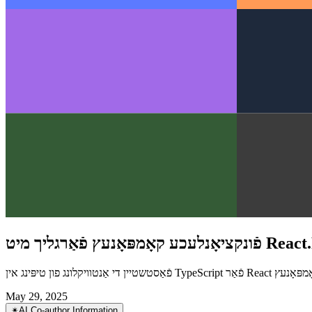
נטוויקלונג פון טיפּינג אין TypeScript פֿאַר React קאָמפּאָנעץ