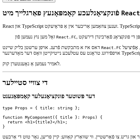
May 29, 2025
✴︎
AI Co-author Information
פֿונקציאָנלעכע קאָמפּאָנעץ פאַרגלייך מיט
React
זאָל מען נוץ נעמען פֿון
React.FC
פּאָליצירט, אָפֿיציעל—even סאָפיסטיקירט. ווי אויב עס וואָלט געגאָסן א גלאַס וויין און געזאָגט "לאָמיר מאַכן דעם קאָמפּאָנענט עלעגאַנט." אָבער אונטער דער
דאס איז א מתבקשת פֿרעג. אויפן ערשטן בליק שיינט
React.FC
לאמיר נעמען אַ נאָענטערן קוק.
די צוויי סטיילער
דער פּשוטער פונקציאָנעלער קאָמפּאָנענט
type Props = { title: string };

function MyComponent({ title }: Props) {

  return <h1>{title}</h1>;
