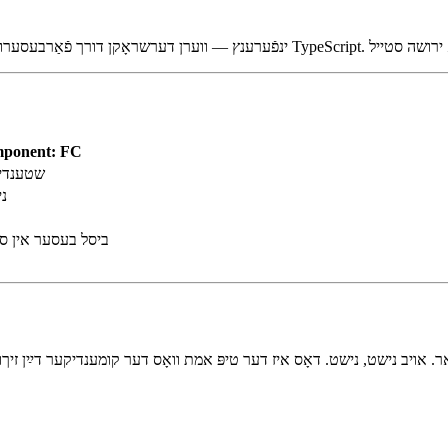
איז לאָנגער, און פיל מער אומקלאָר ווי נאָר טיפּן די props גלייך.
mponent: FC
שטענדיק
ני
ביסל בעסער אין ספּ