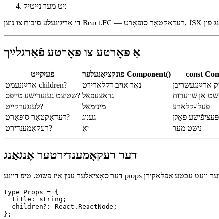
שרײַבן
const MyComponent: FC<Props>
ניט מער נייטיק
אַ פּאָרטע צו פּאָרטע פֿאַרגלײַך
const Co
פונקציאָנעלער Component()
פֿעיִקייט
 אַרײַנגעשריבן
נאָר אויב דקלאַרירט
אַרײַננעמט children?
שט אָן שווערות
גראַצעפאַל
שטיצט גענערישע טייפּס?
פעלן-קלארע
מינימאַל
לענגערקייט?
עציפֿישע פאַלן
גענוג
רעדאַקטאָר סופּאָרט?
נישט מער
יאָ
רעקאָמענדירט?
דער רעקאָמענדירטער אָנגאַנג
type Props = {

  title: string;
