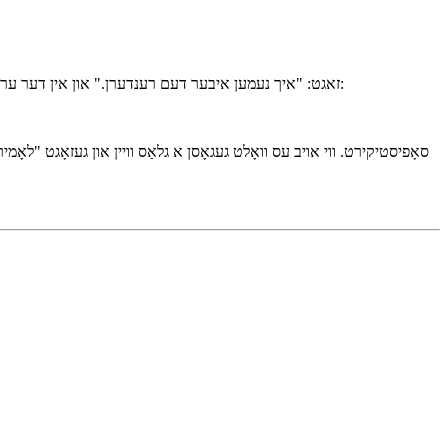
React און TypeScript זענען צוזאַמען אַריבער אין אַ פּראָיעקט. TypeScript זאגט: "איך נעמען איבער די טיפּן." React זאגט: "איך נעמען איבער דעם רענדערן." און אין דער ערשטער וועג, פֿרעגט ווער עס גייט: