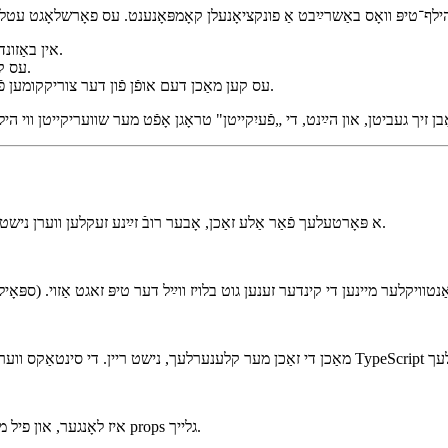
עס אַרײַננעמט די prop "children" אין באַזונדער, צי דו ווילסט עס אָדער נישט.
עס קען געבן אַ ביסל בעסערן אויספֿילן־שליסל אין עטלעכע רעדאַקטאָרן.
עס קען מאַכן דעם אופֿן פֿון דער צוריקקומען פֿונקציאָנ קלארער, כאָטש דאָס איז אָפֿט נישט וויכטיק אין פּראַקטיק.
מע קען זאָגן אַז React.FC איז דער פרעמד פּאַנץ פֿון TypeScript—א פּאָרטעלעך פֿאַר אַלע זאַכן, אָבער רובֿ זײַנע זעקלען ווערן נישט געניצט.
צו פֿאַרקאַקטע באגס ווען אַנטוויקלער מיינען די קינדער זענען גוט בלויז ווײַל דער טיפּ זאגט אַזוי. (ספ