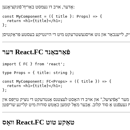
אָדער, אויב דו נעמסט באַריף־פֿונקציאָנען:
const MyComponent = ({ title }: Props) => {

  return <h1>{title}</h1>;

דער React.FC פֿאַרבאַנד
import { FC } from 'react';

type Props = { title: string };

const MyComponent: FC<Props> = ({ title }) => {

  return <h1>{title}</h1>;

 לעצטנס אַנטדעקט די נוציק טײַפּס אין TypeScript, קען עס פילן ווי אַ נאַטורלעך פּאַסן—ווי אויב דו האָסט