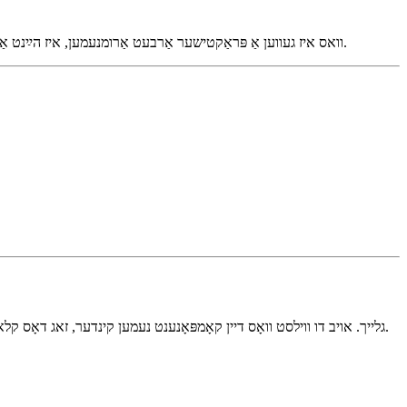
די אָריגינעלע סיבות צו נוצן React.FC — רעדאַקטאָר סופּאָרט, JSX ינפֿערענץ — ווערן דערשראָקן דורך פֿאַרבעסערונג פון TypeScript. וואס איז געווען אַ פּראַקטישער אַרבעט אַרומנעמען, איז הײַנט אַ ירושה סטייל.
דער סאָציאַלער ענין איז פּשוט: טיפּ דיינע props גלייך. אויב דו ווילסט וואָס דיין קאָמפּאָנענט נעמען קינדער, זאג דאָס קלאר. אויב נישט, נישט. דאָס איז דער טיפּ אמת וואָס דער קומענדיקער דײַן זיךוער וועט עכטע אפלאַקירן.