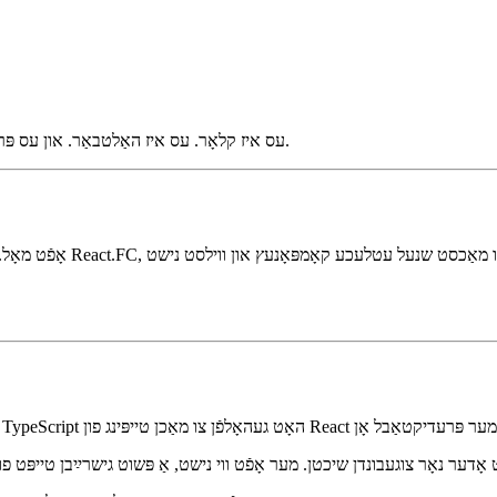
עס איז קלאָר. עס איז האַלטבאַר. און עס פּרוּווט נישט אז דו באַהאַנדלט עלעמענט די קינדער ווען עס טאַקע טוט נישט.
אָפֿט מאָל. אויב דו אַרבעט