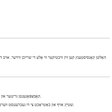
React.FC איז נישט פאַלש. עס איז נאָר נישט מער נייטיק. דער מאָדערנער TypeScript האָט געהאָלפֿן צו מאַכן טייפּינג פון React קאָמצפּאָנענטן גרינגער און מער פּרעדיקטאַבל אָן.