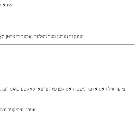
React.FC (קורץ פֿאַר React.FunctionComponent) איז אַ הילף־טיפּ וואָס באַשרײַבט אַ פונקציאָנעלן קאָמפּאָנענט. עס פאָרשלאָגט עטלעכע פּשוטע פֿעיִקייטן:
די זענען פּשוטע באַקוועמעטס, און אין פרי־טעג פֿון React + TypeScript זענען זיי געווען מער נוצלעך. אָבער די צייטן האָבן זיך געביטן, און הײַנט, די „פֿעיִקייטן" טראָגן אָפֿט מער שוועריקייטן ווי הילף.
יעדער קאָמפּאָנענט באַקומען אן אַ prop "children" צי ער וויל דאָס אָדער נישט. דאָס קען פירן 
ווען דיין קאָמפּאָנענט דאַרף נוצן גענערישע טייפּס, React.FC מאַכן די זאַכן מער קלענערלעך, נישט ריין. די סינטאַקס ווערט שווער, און TypeScript ווערט ווייניקער נוצלעך.