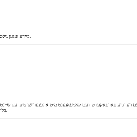
ריין, קלאָר און גרינג צו פֿאַרשטיין. ווי שוואַרץ קאַווע: קיין פריען, נאָר טוט די אַרבעט.
ביידע זענען גילטיק, לייענבאַר און גוט אויסגעשטרעקט מיט די היינטיקע בעסטע פּראַקטיסן.
ווערסיע פֿאַרפּאַקערט דעם קאָמפּאָנענט מיט אַ גענערישן טיפּ. עס שיינט מער "אָפֿיציעל," און אויב דו האָסט
בלויז געעפֿנט אַ סוד קלוב. אָבער מאָל קומען כאָטש סודות מיט קליינע שריפטן.