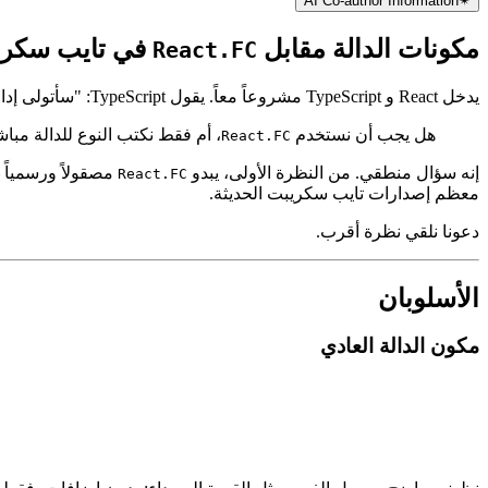
29 مايو 2025
AI Co-author Information
✴︎
مكونات الدالة مقابل
في تايب سكري
React.FC
يدخل React و TypeScript مشروعاً معاً. يقول TypeScript: "سأتولى إدارة الأنواع." ويقول React: "سأتولى عملية العرض." وأثناء هذا الطريق، يسأل أحدهم:
هل يجب أن نستخدم
، أم فقط نكتب النوع للدالة مبا
React.FC
إنه سؤال منطقي. من النظرة الأولى، يبدو
مصقولاً ورسمياً 
React.FC
معظم إصدارات تايب سكريبت الحديثة.
دعونا نلقي نظرة أقرب.
الأسلوبان
مكون الدالة العادي