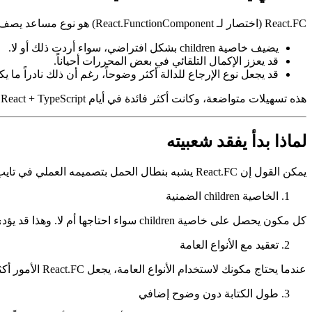
ما الذي يفعله React.FC فعلياً
React.FC (اختصار لـ React.FunctionComponent) هو نوع مساعد يصف مكون دالة. يقدم بعض السلوكيات الافتراضية:
يضيف خاصية children بشكل افتراضي، سواء أردت ذلك أو لا.
قد يعزز الإكمال التلقائي في بعض المحررات أحياناً.
قد يجعل نوع الإرجاع للدالة أكثر وضوحاً، رغم أن ذلك نادراً ما ي
هذه تسهيلات متواضعة، وكانت أكثر فائدة في أيام React + TypeScript الأولى. لكن الزمن تغير، والآن غالباً ما تعيق هذه "الميزات" أكثر مما تساعد.
لماذا بدأ يفقد شعبيته
يمكن القول إن React.FC يشبه بنطال الحمل بتصميمه العملي في تايب سكريبت — العديد من الجيوب، ومعظمها غير مستخدم.
الخاصية children الضمنية
كل مكون يحصل على خاصية children سواء احتاجها أم لا. وهذا قد يؤدي إلى أخطاء مربكة عندما يفترض المطورون أن خاصية children متاحة فقط لأن النوع يقول ذلك. (مفاجأة: قد لا تكون كذلك.)
تعقيد مع الأنواع العامة
عندما يحتاج مكونك لاستخدام الأنواع العامة، يجعل React.FC الأمور أكثر تعقيداً بدلاً من تبسيطها. يصبح بناء الجملة غير سلس، ويصبح تايب سكريبت أقل فائدة.