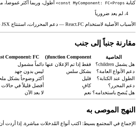
طول الكتابة دون وضوح إضافي
كتابة
أطول، وربما أكثر غموضاً، من
const MyComponent: FC<Props>
لم يعد ضرورياً
الأسباب الأصلية لاستخدام React.FC — دعم المحررات، استنتاج JSX — تم حلها بشكل كبير بتحسينات تايب سكريبت الحديثة. ما كان في السابق حل عملي أصبح اليوم مجرد أسلوب قديم.
مقارنة جنباً إلى جنب
nst Component: FC
function Component()
الخاصية
هل يشمل children؟
فقط إذا تم الإعلان عنها
دائماً مشمول
دعم الأنواع العامة؟
بشكل سلس
ليس بدون جهد
الطول عند الكتابة؟
قليل
أكثر وضوحاً بشكل مل
دعم المحرر؟
كافٍ
أفضل قليلاً في حالات 
هل يُنصح باستخدامه؟
نعم
لا بعد الآن
النهج الموصى به