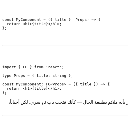
  return <h1>{title}</h1>;

const MyComponent = ({ title }: Props) => {

  return <h1>{title}</h1>;

import { FC } from 'react';

type Props = { title: string };

const MyComponent: FC<Props> = ({ title }) => {

  return <h1>{title}</h1>;

ب سكريبت، قد تشعر بأنه ملائم بطبيعة الحال — كأنك فتحت باب نادٍ سري. لكن أحياناً،