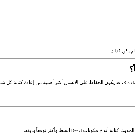
ذلك. هذه صدقّت المستقبل الذي ستشكرك عليه.
أحياناً. إذا كنت تعمل في قاعدة أكواد قديمة تعتمد بشكل كبير على React.FC، قد يكون الحفاظ على الا