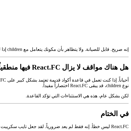
الإجماع في المجتمع بسيط: اكتب أنواع المُدخلات مباشرة. إذا أردت أن يقبل المكون خاصية children، فقل ذلك صراحةً. وإذا لم ترغب، فلن يكون ك
إنه صريح. قابل للصيانة. ولا يتظاهر بأن مكونك يتعامل مع children إذا لم يكن كذلك.
هل هناك مواقف لا يزال React.FC فيها منطقياً؟
نوع children، قد يبقى React.FC اختصاراً مفيداً.
لكن بشكل عام، هذه هي الاستثناءات التي تؤكد القاعدة.
في الختام