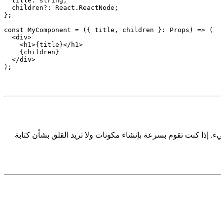
type Props = {

  title: string;

  children?: React.ReactNode;

};

const MyComponent = ({ title, children }: Props) => (

  <div>

    <h1>{title}</h1>

    {children}

  </div>

تساق أكثر أهمية من إعادة كتابة كل شيء. إذا كنت تقوم بسرعة بإنشاء مكونات ولا تريد القلق بشأن كتابة