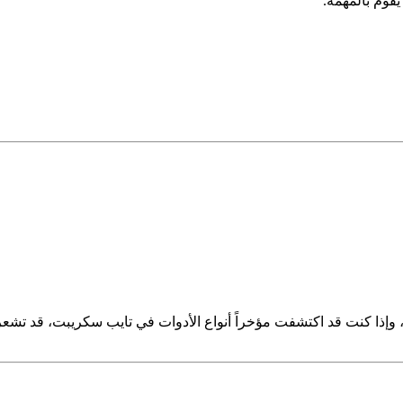
قوم بالمهمة.
 عام (Generic Type). يبدو أكثر "رسمية"، وإذا كنت قد اكتشفت مؤخراً أنواع الأدوات في تاي