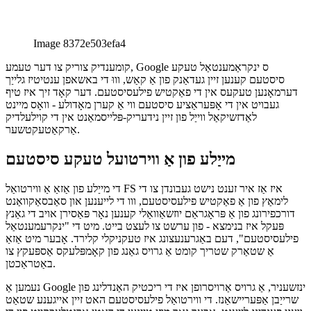
Image 8372e503efa4
קומענדיק צוריק צו דער טעמע, Google ס ינקראַמענטאַל טעקע
סיסטעם קענען זיין געדאַנק פון אַ קאַש, וווּ די באשאפן ענטיטיז גלייַך
דערמאָנען טעקעס אין די פאַקטיש פילעסיסטעם. דער קאָד זיך איז טיף
געבויט אין די אָפּעראַציע סיסטעם ווי אַ קערן מאָדולע - וואָס מיינט
לאַדזשיקאַל ווייַל פון זיין נידעריק-פּלייסמאַנט אין די קוילעלדיק
אַרקאַטעקטשער.
מייַלע פון אַ ווירטועל טעקע סיסטעם
די מייַלע פון אַזאַ אַ ווירטואַל FS איז אַז איר זענט נישט געבונדן צו די
לימאַץ פון אַ פאַקטיש פילעסיסטעם, ווו די לייענען און סאַבסאַקוואַנט
דורכפירונג פון אַ פּראָגראַם יוזשאַוואַלי קענען נאָר פּאַסירן אויב די גאַנץ
פּעקל איז בנימצא - פון ערשט צו לעצט בייט. מיט די "ינקרעמענטאַל
פילעסיסטעם", דעם באַגרענעצונג איז טעקניקלי קלירד. אָבער מיט אַזאַ
אַ שטאַרק שטריך קומט אַ גרויס גאַנג פון קאָמפּלעקס אַספּעקץ צו