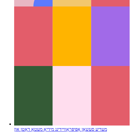
מילנער קאָלומנס
א גרויס אויסלייג באַגריף אַז טשיינדזשד די UI
פֿאַר פילעסיסטעמס