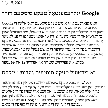
ווי אַ ווירטועל טעקע סיסטעם אין אַנדרויד אַלאַוז פיל פאַסטער שפּיל
סטאַרץ
July 15, 2021
ינקרעמענטאַל טעקע סיסטעם דורך Google
Google האָט געארבעט אויף אַ נייַע טעקע סיסטעם וואָס אַלאַוז די
דורכפירונג פון בינאַריעס איידער די גאַנץ באַנדאַל איז לאָודיד. אויב איר
נעמען די אַנטוויקלונג פון אַנדרויד אַפּפּס ווי אַ ביישפּיל, איר דערווייַל האָבן
צו וואַרטן פֿאַר די גאַנץ ביינערי צו זיין טראַנסמיטטעד צו די עמולאַטאָר
אָדער דיין פאַקטיש טעסטינג מיטל פֿאַר דיבאַגינג. ינקרעמענטאַל טעקע
סיסטעם דראַמאַטיקלי פאַרקירצט דעם פאַרהאַלטן דורך אַלאַוינג די
דורכפירונג פון די ביינערי איידער די גאנצע פּעקל איז טראַנסמיטטעד.
דאָס סאָונדס ימענסלי קאָמפּליצירט, און דאָס איז וואָס עס איז, אָבער מיר
קענען נאָך נעמען אַ קוק אין עס צו בעסער פֿאַרשטיין וואָס איז רובֿ
מסתּמא אַ פעליקייַט שטריך אין אַנדרויד 12 און שפּעטער.
א ווירטועל טעקע סיסטעם גערופן "ינקפס"
גוגל 'ס ווירטועל טעקע סיסטעם לייזונג, וואָס אין דער ערשטער
יטעראַטיאָן וועט זיין עקסקלוסיוולי געניצט פֿאַר אַפּקס און אַאַבס לאָודיד