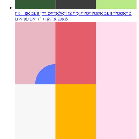
טראַסטיד וועב אַקטיוויטי
ווי אַזוי צו וואַלאַדייט דיין וועב אַפּ - און
שאַפֿן אַן אַנדרויד אַפּ פֿון אים