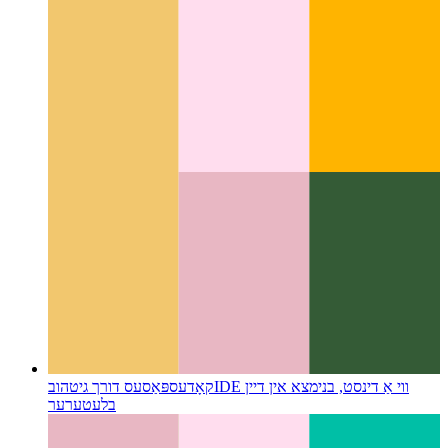
Chrome & Edge דעווטאָאָלס באַפֿעלן מעניו
ווי צו נאַוויגירן אין די
דעווטאָאָלס ווי אַ מאַכט באַניצער