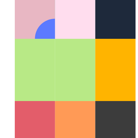
אַנדרויד פּערפאָרמאַנסע קלאַס
ווי יעדער אַנדרויד ווערסיע דיפיינז
זייַן פאָרשטעלונג