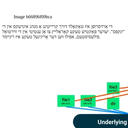
Image b66896f09bca
די אַרויסרופן איז טאַקאַלד דורך קריייטינג אַ מנהג אינדעקס אין די
"ינקפס". יעדער פאַקטיש טעקע קאָראַלייץ צו אַן ענטיטי אין די ווירטואַל
פילעסיסטעם, אפילו ווען דער אָריגינעל טעקע איז ריניימד.