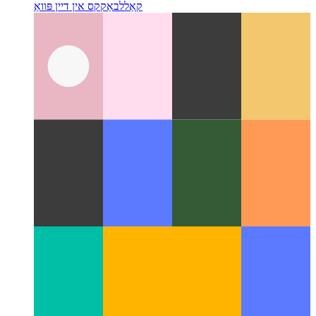
מעדיע סעשאַן אַפּי
פּראַוויידינג מידיאַ מעטאַ דאַטן און
קאַללבאַקקס אין דיין פּוואַ