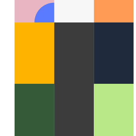
אַ צובינד פֿאַר רעינפאָרסעמענט לערן צו אַקסעס די
AndroidEnv
אַנדרויד אַס