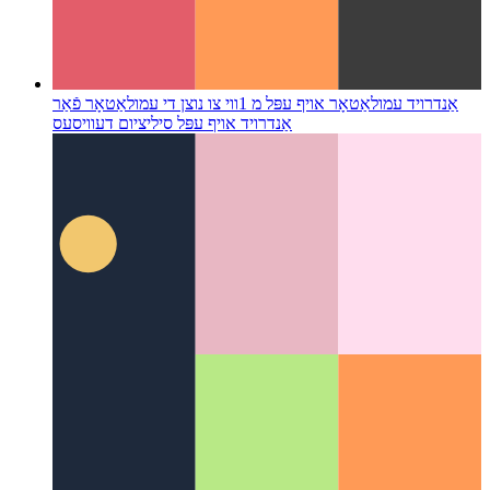
אַנדרויד עמולאַטאָר אויף עפּל מ 1
ווי צו נוצן די עמולאַטאָר פֿאַר
אַנדרויד אויף עפּל סיליציום דעוויסעס