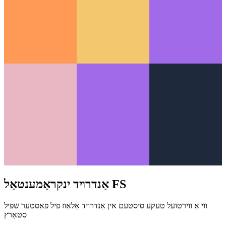
אַנדרויד ינקראַמענטאַל FS