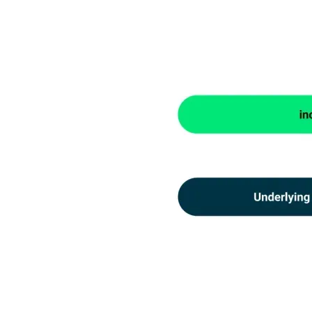
פֿון די פּלייַ סטאָר, איז אַ שיכטע וואָס זיצט אויף שפּיץ פון די פאַקטיש
פילעסיסטעם. צו בעסער אילוסטרירן די אַרקאַטעקטשער, איך נוצן
עטלעכע סליידז Google באשאפן פֿאַר אַ טעכניש רעדן. איר קענען
געפֿינען די לינק אין די אַדדענדום אין די סוף פון די בלאַט.