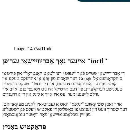
Image f14b7aa11bdd
איינער נאָך אַבריווייישאַן גערופן "ioctl"
די אַבריווייישאַן שטייט פֿאַר "ינפּוט / רעזולטאַט קאָנטראָל" און פירט צו
דער שאַפונג פון אַזאַ אַן אינדעקס טעקע אין Google ס ינקראַמענטאַל
טעקע סיסטעם. "Ioctl" קומט פֿון דער אָפּעראַציע סיסטעם, און די
טעכנישע דערקלערונג פון דעם אַרטיקל איז ניט ויסגעצייכנט. אויב איר
ווילט לייענען מער, עס איז אויך אַ לינק אין די אַדדענדום.
אויך גאַנץ טשיקאַווע: "ינקפס" האט אַ געבויט-אין לאָגינג מעקאַניזאַם.