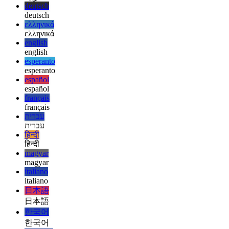
afrikaans
afrikaans
العربية
العربية
deutsch
deutsch
ελληνικά
ελληνικά
english
english
esperanto
esperanto
español
español
français
français
עברית
עברית
हिन्दी
हिन्दी
magyar
magyar
italiano
italiano
日本語