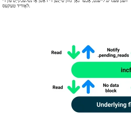
באַטראַכטן.
נעמען אַ Google ינזשעניר, אַ גרויס אַרויסרופן איז די ריכטיק האַנדלינג פון
שרייַבן אַפּעריישאַנז. די ווירטואַל פילעסיסטעם האט זיין אייגענע שטאַט
וועגן פּענדינג לייענט, אָבער נאָך מוזן טייַנען די דאַטן אָרנטלעכקייַט פון די
לאָודיד טעקעס.