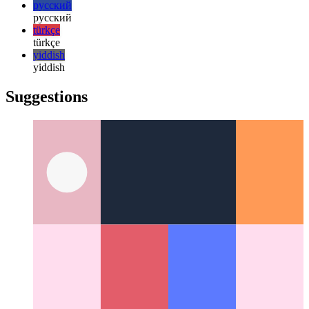
日本語
한국어
한국어
русский
русский
türkçe
türkçe
yiddish
yiddish
Suggestions