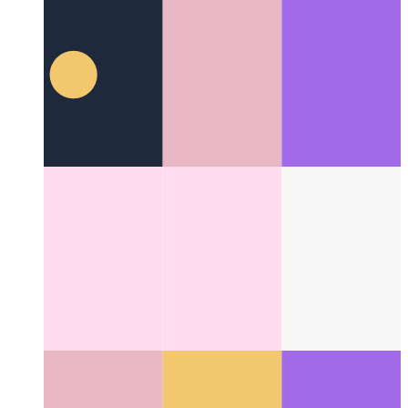
ווען דיין PWA סטאַרץ צו רעדן
ניצן WaveNet צו לייגן רייד סינטעז
פֿאַר אַרטיקלען
Categories