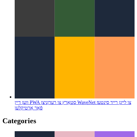
א נייַע ימפּלאַמענטיישאַן פֿאַר קאַשט
Firestore Data Bundles
פירעסטאָרע דאָקומענטן