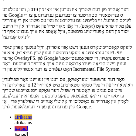
דער שטריך וועט זיין געניצט צו באַשליסן די פאַקטיש-וועלט פאָרשטעלונג
פון זיין ימפּלאַמענטיישאַן פֿאַר ווייַטער ענכאַנסמאַנץ.
פּראַקטיש באַניץ
דער אָנהייב פון דעם שטריך איז געווען אין מאי פון 2019, ווען עטלעכע
פון Google ס ענדזשאַנירז סטאַרטעד צו יבערגעבן ענדערונגען צו די
לינוקס קערנעל. זיי פּלייסינג עס ערלויבט צו נוצן עס פשוט אין די אַנדרויד
עפֿן מקור פּראָיעקט (אַאָספּ), די אָפֿן מקור טייל פון אַנדרויד און די הויפּט
יסוד פון דעם אָפּערייטינג סיסטעם, ווייַל אַאָספּ איז אויך געבויט אויף די
לינוקס קערנעל.
לינוקס קאָנטריבוטאָרס זענען נישט אַזוי צופרידן, ווייַל ענלעך אַפּראָוטשיז
צו ענכאַנסינג אַ טעקע סיסטעם זענען שוין געמאכט, אַזאַ ווי FUSE
אָדער OverlayFS. פֿון Google 'ס פּערספּעקטיוו, די ימפּלאַמענטיישאַנז
זענען נישט קימאַט פּערפאָרמאַנט גענוג אויף אַנדרויד דעוויסעס. דאָס
האָט געפֿירט צו דער אַנטוויקלונג פון די Incremental File System.
פֿאַר דער ערשטער יטעראַטיאָן, עס וועט זיין געוויינט פֿאַר שפּילערייַ
דאַונלאָודיד פֿון די פּלייַ סטאָר סטאַרטינג מיט אַנדרויד 12 צו פאַרקירצן די
צייט עס נעמט צו קאַטער די שפּיל. דער טאַקע ויסגעצייכנט שטריך
פּריסקרייבד די ינקרעמענטאַל טעקע סיסטעם, אָבער אויך עטלעכע
לאָגיק אין אַנדרויד צו באַשליסן ווי אַקוטלי אָנהייב די שפּילערייַ פרי - אָן
קיין ענדערונגען פון די דעוועלאָפּער, לויט Google.