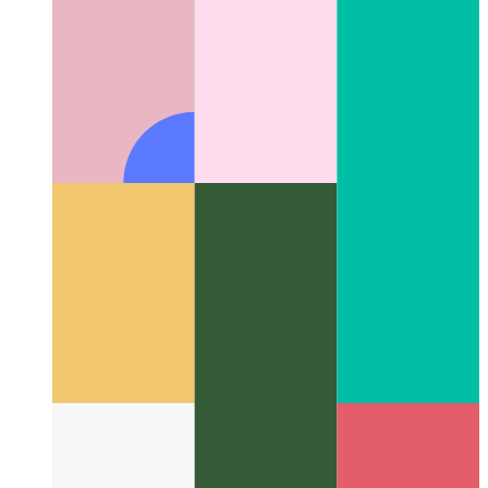
IDE ווי אַ דינסט, בנימצא אין דיין
קאָדעספּאַסעס דורך גיטהוב
בלעטערער