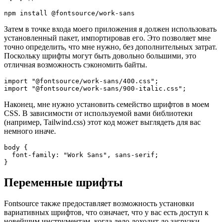
Чтобы установить шрифты, которые вы хотите использовать,
просто запустите команду установки для каждого варианта. В
следующих фрагментах кода показано, как будет установлен
шрифт для этого PWA.
Затем в точке входа моего приложения я должен использовать
установленный пакет, импортировав его. Это позволяет мне
точно определить, что мне нужно, без дополнительных затрат.
Поскольку шрифты могут быть довольно большими, это
отличная возможность сэкономить байты.
import "@fontsource/work-sans/400.css";

Наконец, мне нужно установить семейство шрифтов в моем
CSS. В зависимости от используемой вами библиотеки
(например, Tailwind.css) этот код может выглядеть для вас
немного иначе.
body {

  font-family: "Work Sans", sans-serif;

Переменные шрифты