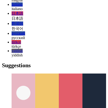
हिन्दी
हिन्दी
magyar
magyar
italiano
italiano
日本語
日本語
한국어
한국어
русский
русский
türkçe
türkçe
yiddish
yiddish
Suggestions