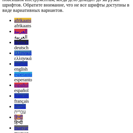
Fontsource также предоставляет возможность установки
вариативных шрифтов, что означает, что у вас есть доступ к
новейшим инструментам, когда дело доходит до загрузки
шрифтов. Обратите внимание, что не все шрифты доступны в
виде вариативных вариантов.
afrikaans
afrikaans
العربية
العربية
deutsch
deutsch
ελληνικά
ελληνικά
english
english
esperanto
esperanto
español
español
français
français
עברית
עברית