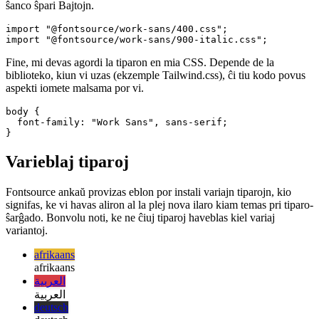
En la enirpunkto de mia aplikaĵo, mi tiam devas konsumi la
instalitan pakaĵon per importado de ĝi. Ĉi tio ebligas al mi precize
difini tion, kion mi bezonas sen aldoni ajnan superkoston. Ĉar
tiparoj povas esti sufiĉe grandaj en grandeco, ĉi tio estas bonega
ŝanco ŝpari Bajtojn.
import "@fontsource/work-sans/400.css";

Fine, mi devas agordi la tiparon en mia CSS. Depende de la
biblioteko, kiun vi uzas (ekzemple Tailwind.css), ĉi tiu kodo povus
aspekti iomete malsama por vi.
body {

  font-family: "Work Sans", sans-serif;

Varieblaj tiparoj
Fontsource ankaŭ provizas eblon por instali variajn tiparojn, kio
signifas, ke vi havas aliron al la plej nova ilaro kiam temas pri tiparo-
ŝarĝado. Bonvolu noti, ke ne ĉiuj tiparoj haveblas kiel variaj
variantoj.
afrikaans
afrikaans