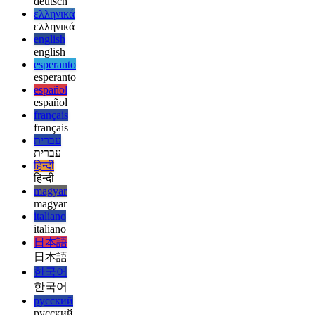
العربية
العربية
deutsch
deutsch
ελληνικά
ελληνικά
english
english
esperanto
esperanto
español
español
français
français
עברית
עברית
हिन्दी
हिन्दी
magyar
magyar
italiano
italiano
日本語
日本語