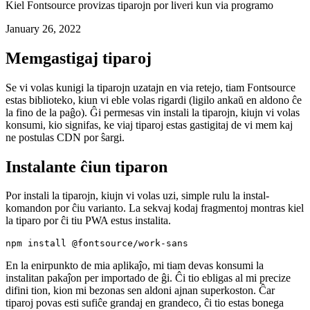
Kunigu Tiparojn en via retejo
Kiel Fontsource provizas tiparojn por liveri kun via programo
January 26, 2022
Memgastigaj tiparoj
Se vi volas kunigi la tiparojn uzatajn en via retejo, tiam Fontsource
estas biblioteko, kiun vi eble volas rigardi (ligilo ankaŭ en aldono ĉe
la fino de la paĝo). Ĝi permesas vin instali la tiparojn, kiujn vi volas
konsumi, kio signifas, ke viaj tiparoj estas gastigitaj de vi mem kaj
ne postulas CDN por ŝargi.
Instalante ĉiun tiparon
Por instali la tiparojn, kiujn vi volas uzi, simple rulu la instal-
komandon por ĉiu varianto. La sekvaj kodaj fragmentoj montras kiel
la tiparo por ĉi tiu PWA estus instalita.