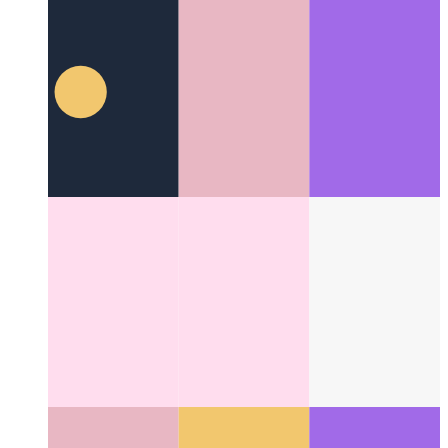
Generu SVG de Google Tiparoj
Kiel uzi TTT-aplikaĵon por
transformi ajnan tekston al SVG
Categories