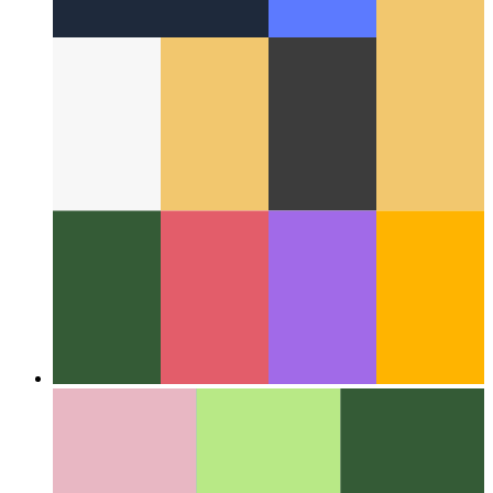
Ĉirkaŭ la Reto