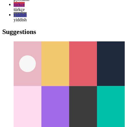
한국어
한국어
русский
русский
türkçe
türkçe
yiddish
yiddish
Suggestions