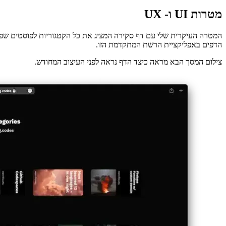
12 באוקטובר 2021
מטרות UI ו- UX
הדפים באפליקציית הרשת המתקדמת הזו.
צילום המסך הבא מראה כיצד הדף נראה לפני העיצוב המחודש.
Image e8edca7d7ea0
מה היה צריך לשנות
סרגל פעולה ראשי גלוי בראש הדף - בהחלט צריך להיות אחד שיוצג, מכיוון
יתר על כן, מתברר שדף הסקירה לקטגוריות לא ממש עשה עבודה נהדרת בה
הכותרת של כל קטגוריה מוכרת. מלבד היותו אסתטי לא נעים, ממשק המשת
תיקון טעויות