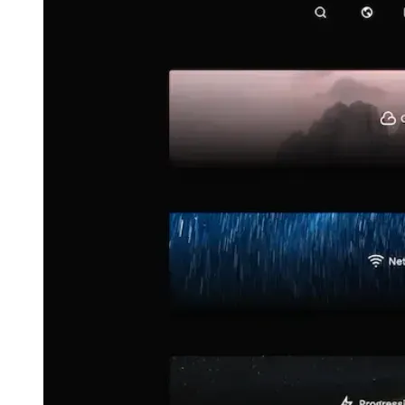
s: Props) {

:space-y-16 lg:space-y-20">

PostsEachThreshold={20} />
