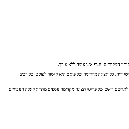
      </div>

    </div>

  );

}

//

// BogPostCategoryPostsGroup.

//

import React from "react";

import { CMSCategoryResolution } from "../../cms/entiti
import { FLPath } from "../../models/route/model.route"
import { CMSCategoryIconFactory } from "../CMS/CMSCateg
import Link from "next/link";

import RiMore from "remixicon-react/MoreLineIcon";

/*

 *

 * Interfaces.

 *

 */

interface Props {

  category: CMSCategoryResolution;

  maxPostsEachThreshold: number;

}

/*

 *
