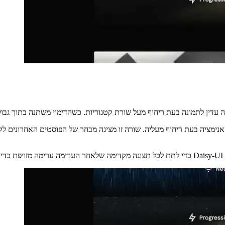
es/cms.entity.catgory";

;

oryIcon";
