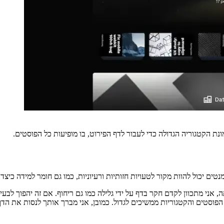
 => {

rent}`;

ry.slug.current });

le rounded-md">

t hidden w-full h-full px-6 space-x-4 overflow-x-scroll 
}`}

er:scale-105">
