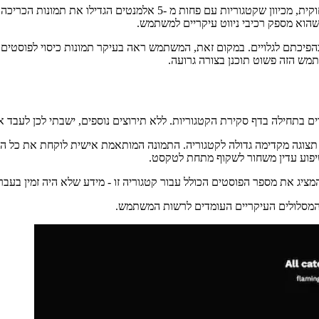
ם יכול להוות מקור לטעויות חזותיות ורעיוניות, כמו גם חומר למידה כיצד 
אני מתכוון לקדם חקר בדף על ידי גלילה כמו גם ריחוף. אם זה יהפוך לבע
 הפוסטים והקטגוריות ממשיכים לגדול. כמובן, אני מברך אותך לנסות את הד
הטקסט הבא מכיל א
es/cms.entity.catgory";

tegoryPostsGroup";

ategoriesOverviewHero";

aryActionsBar";
