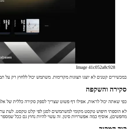
duration-500 ease-in-out translate-y-12 opacity-0 md:fle