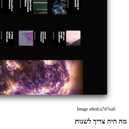
מכיוון שזו אפליקציית האינטרנט האישית שלי, הייתי גם זה שבלגן את הדב
הגרסה החדשה מציגה עמודה אחת של שורות, כאשר כל פריט מציג תמונת ת
שהופך אותה לגלויה ומזהה באופן מיידי. כדי לשפר את הקריאות, הוספתי 
כאשר מרחפים מעל התמונה והטקסט, טקסט מידע נוסף הופך להיות גלוי, המ
כדי לתקן את בעיית הניווט, השתמשתי שוב בסרגל הפעולות הקיים עם כל
Image 0616bdd11b98
שיפור באמצעות איטרציה
כדי לספק חווית משתמש נעימה יותר, הוספתי לתמונה גם אנימציה קנה מידה 
יתר על כן, שורה חדשה מתחת לתמונת הקטגוריה הופכת לגלויה באמצעות אנ
אינטראקטיבי אחר בשורת הקטגוריה פותח את דף הפירוט של הקטגוריה.
כדי לתת אשליה של יותר תוכן ממה שיש, השתמשתי בכיתה "מחסנית" של Daisy-UI כדי לתת לכל תצוגה מקדימה שלאחר הערימה ערימה מזויפת כדי לתרשם רושם של פריטי תצוגה מקדימה נוספים מתחת לאלה הנוכחיים
Image 41c052a8c928
במכשירים קטנים לא יוצגו תצוגות מקדימות. משתמש יכול ללחוץ רק על תמו