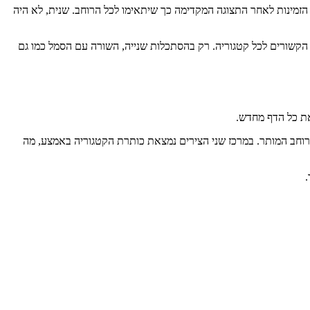
לעצב ממשק משתמש טוב ועובד כמו גם UX.
יה בעתיד (למשל מכיוון שמשתמשים לא יכולים למצוא את התוכן שהם
ף בעצמך.
ת הקוד המלא והלא משתנה הן למכל הדפים והן לקבוצות הקטגוריות. הכל כתוב ב- Typescript עם React.js ו- Tailwind.css. אם אתה חושב שאתה יכול לעשות שימוש חוזר בחלקים מסוימים, אני שמח
//

// Page container.

//

import React from "react";

import { CMSCategoryResolution } from "../../cms/entiti
import Reveal from "../Reveal/Reveal";

import { BogPostCategoryPostsGroup } from "./BlogPostCa
import BlogPostCategoriesOverviewHero from "./BlogPostC
import PrimaryActionBar from "../PrimaryActionsBar/Prim
/*

 *
