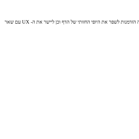
המטרה העיקרית שלי עם דף סקירה המציג את כל הקטגוריות לפוסטים שפורסמו הייתה הגדלת הגילוי של הקטגוריות הזמינות בפועל. ראיתי גם בשינוי זה הזדמנות לשפר את היופי החזותי של הדף וכן ליישר את ה- UX עם שאר
ית, מכיוון שקטגוריות עם פחות מ -5 אלמנטים הגדילו את תמונות הכריכה הזמינות לאחר התצוגה המקדימה כך שיתאימו לכל הרוחב. שנית, לא היה
הקשורים לכל קטגוריה. רק בהסתכלות שנייה, השורה עם הסמל כמו גם