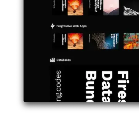
רים בתחילה בדף סקירת הקטגוריות. ללא תירוצים נוספים, ישבתי לכן לעבד 
צוגה מקדימה גדולה לקטגוריה. התמונה המותאמת אישית לוקחת את כל הר
שיפוע עדין משחור לשקוף מתחת לטקסט.
ציג את מספר הפוסטים הכולל עבור קטגוריה זו - מידע שלא היה זמין בעבר
 המסלולים העיקריים העומדים לרשות המשתמש.
עדין לתמונה בעת ריחוף מעל שורת קטגוריות. כשהדימוי משתנה בתוך גבולות
ימציה בעת ריחוף מעליה. שורה זו מציגה מבחר של הפוסטים האחרונים לקט
.
נת הקטגוריה הגדולה כדי לעבור לדף הפירוט, בו מופיעות כל הפוסטים.