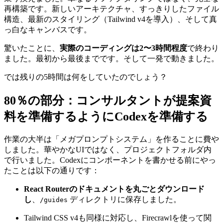
私のサイトはQwik v3で動いていました。技術的には堅実で
良かったのですが、特にルーティングの柔軟性をもっと求め
ていました。そこでReact Routerのフレームワークモードに
乗り換えました。単なるリファクタリングではなく、完全な
再構築です。新しいアーキテクチャ、すっきりしたファイル
構造、最新のスタイリング（Tailwind v4を導入）、そして真
っ白なキャンバスです。
驚いたことに、
実際のコーディングは2〜3時間程度
で終わり
ました。最初から最後までです。そして一発で動きました。
では残りの5時間は何をしていたのでしょう？
80％の部分：コンサルタントが提案資
料を準備するようにCodexを準備する
作業の大半は「メガプロンプトシステム」を作ることに費や
しました。華やかなUIではなく、プロジェクトフォルダ内
で行いました。Codexにコンポーネントを書かせる前にやっ
たことは以下の通りです：