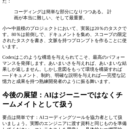
真の洞察：Codexは準備が命
この週末で、私の中の作業スタイルにこんな変化が起きまし
た：
コーディングは簡単な部分になりつつある。 計
画が本当に難しい、そして最重要。
小〜中規模のプロジェクトにおいて、実装は20％のタスクで
す。80％は前倒しで、ドキュメントを集め、スコープの限定
されたタスクを書き、文脈を持つプロンプトを作ることに使
います。
Codexはこのような構造を与えられてこそ、最高のパフォー
マンスを発揮します。あいまいさを与えれば、あいまいな結
果しか返しません。しかし意図をもって環境を構築すれば
──ドキュメント、制約、明確な説明を与えれば──完璧な記
憶力と成果を持つ熟練開発者のように振る舞います。
今後の展望：AIはジーニーではなくチ
ームメイトとして扱う