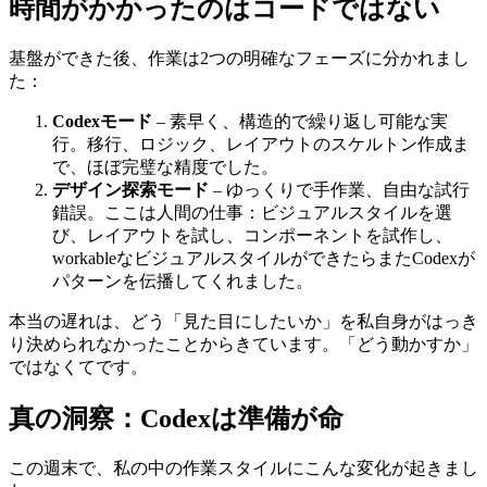
く、構造化された入力、明確な例、そして必要なドキュメン
トへのローカルアクセスです。
時間がかかったのはコードではない
基盤ができた後、作業は2つの明確なフェーズに分かれまし
た：
Codexモード
– 素早く、構造的で繰り返し可能な実
行。移行、ロジック、レイアウトのスケルトン作成ま
で、ほぼ完璧な精度でした。
デザイン探索モード
– ゆっくりで手作業、自由な試行
錯誤。ここは人間の仕事：ビジュアルスタイルを選
び、レイアウトを試し、コンポーネントを試作し、
workableなビジュアルスタイルができたらまたCodexが
パターンを伝播してくれました。
本当の遅れは、どう「見た目にしたいか」を私自身がはっき
り決められなかったことからきています。「どう動かすか」
ではなくてです。