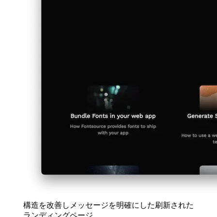
日本語
한국어
한국어
русский
русский
türkçe
türkçe
yiddish
yiddish
Categories