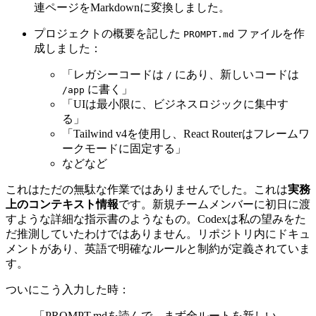
React Routerのドキュメントを丸ごとダウンロード
し
、
ディレクトリに保存しました。
/guides
Tailwind CSS v4も同様に対応し、Firecrawlを使って関
連ページをMarkdownに変換しました。
プロジェクトの概要を記した
ファイルを作
PROMPT.md
成しました：
「レガシーコードは
にあり、新しいコードは
/
に書く」
/app
「UIは最小限に、ビジネスロジックに集中す
る」
「Tailwind v4を使用し、React Routerはフレームワ
ークモードに固定する」
などなど
これはただの無駄な作業ではありませんでした。これは
実務
上のコンテキスト情報
です。新規チームメンバーに初日に渡
すような詳細な指示書のようなもの。Codexは私の望みをた
だ推測していたわけではありません。リポジトリ内にドキュ
メントがあり、英語で明確なルールと制約が定義されていま
す。