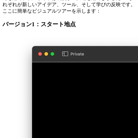
ー
時を経て、私のサイトは幾度かの変遷を経てきました──そ
れぞれが新しいアイデア、ツール、そして学びの反映です。
ここに簡単なビジュアルツアーを示します：
バージョン1：スタート地点
ミニマルでタイポグラフィを重視したレイアウ
ト。シンプルで明快、機能的。
バージョン2：より明確な声
構造を改善しメッセージを明確にした刷新された
ランディングページ。
NDA対象外のクライアントワークをハイライト
するビジュアルプロジェクト概要。