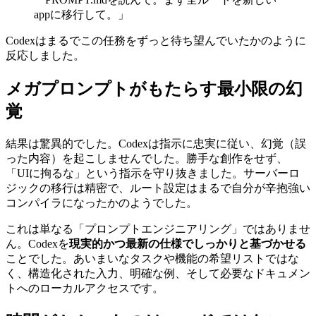
ついにこう入力した時：
「PROMPT.mdを読んで。まず全ルートを新しい
appに移行して。」
Codexはまるでこの任務をずっと待ち望んでいたかのように
反応しました。
メガプロンプトがもたらす最小限の幻
覚
結果は驚異的でした。Codexは指示に忠実に従い、幻覚（誤
った内容）を起こしませんでした。勝手な創作をせず、
「UIに拘るな」という指示を守り抜きました。サーバーロ
ジックの移行は精密で、ルート設定はまるで自分が辛抱強い
コンパイラになったかのようでした。
これは単なる「プロンプトエンジニアリング」ではありませ
ん。Codexを
現実的かつ最新の仕様でしっかりと基づかせる
ことでした。あいまいなタスクや機能の希望リストではな