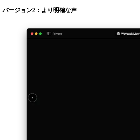
afrikaans
العربية
العربية
deutsch
deutsch
ελληνικά
ελληνικά
english
english
esperanto
esperanto
español
español
français
français
עברית
עברית
हिन्दी
हिन्दी
magyar
magyar
italiano
italiano
日本語