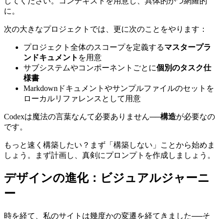
要点は簡単です：AIコーディングツールを協力者として扱
いましょう。実際のエンジニアに渡す資料と同じものを準備
してください。コンテキストを用意し、具体的かつ網羅的
に。
次の大きなプロジェクトでは、更に次のことをやります：
プロジェクト全体のスコープを定義する
マスタープラ
ンドキュメント
を用意
サブシステムやコンポーネントごとに
個別のタスク仕
様書
Markdownドキュメントやサンプルファイルのセットを
ローカルリファレンスとして用意
Codexは魔法の言葉なんて必要ありません──
構造
が必要なの
です。
もっと速く構築したい？まず「構築しない」ことから始めま
しょう。まず計画し、真剣にプロンプトを作成しましょう。
デザインの進化：ビジュアルジャーニ