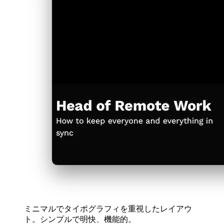
関連提案用の新しいタイル。
バージョン4：Remixによるシンプルフォーカス
フルスクリーンアニメーションと超クリーンなレ
イアウトを備えた新たなランディング体験。
ページタイトルなどのシード値によるジェネレー
ティブビジュアル——カスタムでクリーン、ユニ
ーク。
これまでで最も削ぎ落としたタイポグラフィ——
コンテンツだけ、完璧な構成。
各バージョンは、サイトを効果的にする要素（美学だけでな
く、明快さ、使いやすさ、保守性）への新たな洞察をもたら
しました。デザインの旅は開発の旅と密接に連動しています
──意図的に、反復的に、そして常に未来を見据えて。
afrikaans