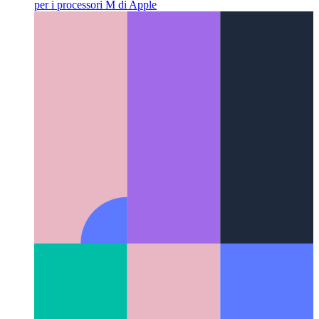
IntelliJ per Apple M1
La suite IntelliJ completa è disponibile
per i processori M di Apple