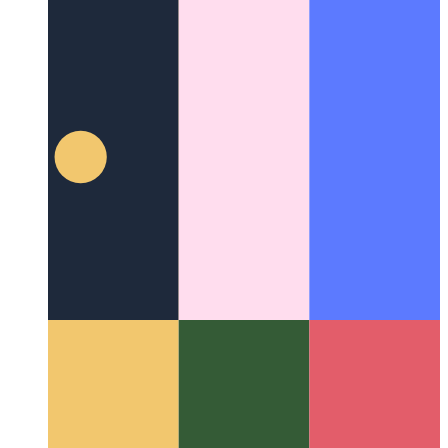
Privacy-First Analytics
Come rispettare i tuoi utenti e
continuare a monitorare le prestazioni