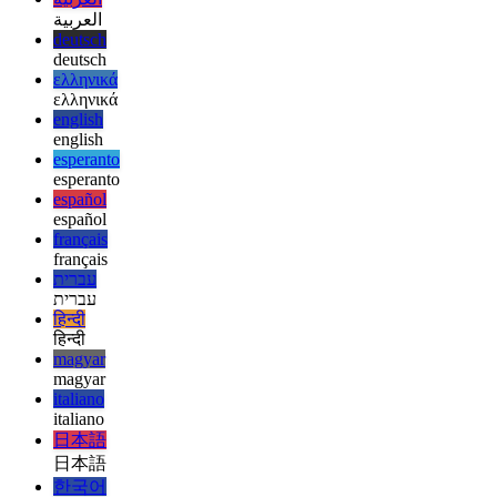
afrikaans
afrikaans
العربية
العربية
deutsch
deutsch
ελληνικά
ελληνικά
english
english
esperanto
esperanto
español
español
français
français
עברית
עברית
हिन्दी
हिन्दी
magyar
magyar
italiano
italiano