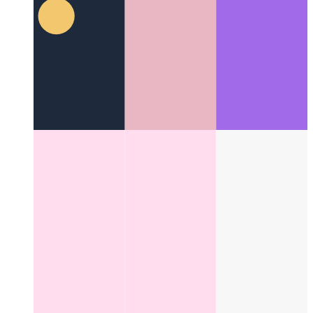
Apertura ≠ apertura
Forme, opportunità e svantaggi della
scienza aperta
Categories