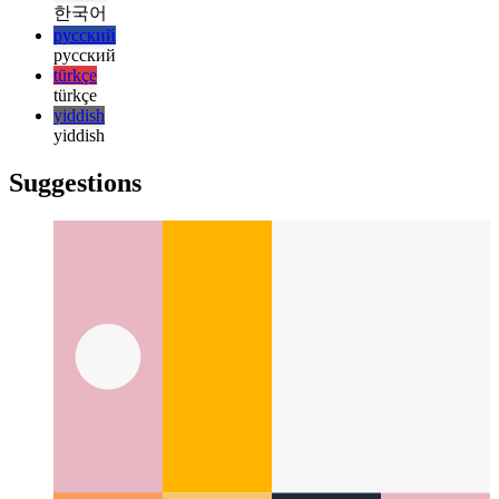
日本語
日本語
한국어
한국어
русский
русский
türkçe
türkçe
yiddish
yiddish
Suggestions