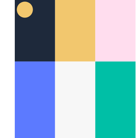
Trabajando con Github Copilot
Cómo una IA puede mejorar
drásticamente su velocidad de codificación