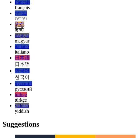
esperanto
español
español
français
français
עברית
עברית
हिन्दी
हिन्दी
magyar
magyar
italiano
italiano
日本語
日本語
한국어
한국어
русский
русский
türkçe
türkçe
yiddish
yiddish