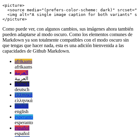
 constraint-based assets as you would do on 

 the web.

-->

<picture>

  <source media="(prefers-color-scheme: dark)" srcset="
  <img alt="A single image caption for both variants" s
Como puede ver, con algunos cambios, sus imágenes ahora también
pueden adaptarse al modo oscuro. Como los elementos comunes de
Markdown ya son totalmente compatibles con el modo oscuro sin
que tengas que hacer nada, esta es una adición bienvenida a las
capacidades de Github Markdown.
afrikaans
afrikaans
العربية
العربية
deutsch
deutsch
ελληνικά
ελληνικά
english
english
esperanto