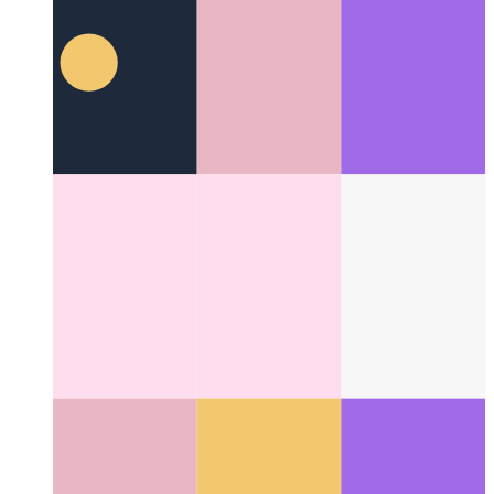
Όταν το PWA σας αρχίζει να μιλά
Χρησιμοποιώντας το
WaveNet για να προσθέσετε σύνθεση ομιλίας για άρθρα
Categories