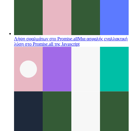
Λήψη σφαλμάτων στο Promise.all
Μια ασφαλής εναλλακτική
λύση στο Promise.all της Javascript