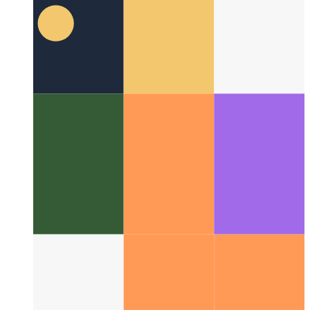
Τι είναι ο «πλοηγός» στις προοδευτικές εφαρμογές
ιστού;
Πώς επιτρέπει ο «πλοηγός» να βελτιώνει προοδευτικά
τις εφαρμογές ιστού σας