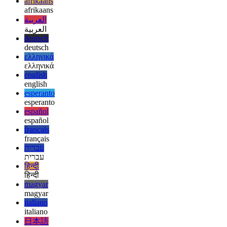
  .then(function () {

    // always executed

afrikaans
afrikaans
العربية
العربية
deutsch
deutsch
ελληνικά
ελληνικά
english
english
esperanto
esperanto
español
español
français
français
עברית
עברית
हिन्दी
हिन्दी
magyar