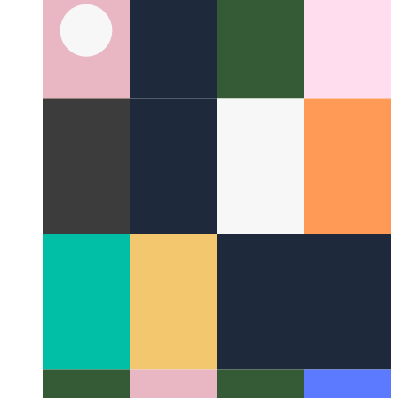
API σήμανσης εφαρμογών ιστού
Πώς χρησιμοποιείτε ένα
σήμα για το εγκατεστημένο PWA σας