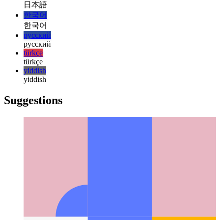
magyar
italiano
italiano
日本語
日本語
한국어
한국어
русский
русский
türkçe
türkçe
yiddish
yiddish
Suggestions