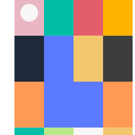
Προχωρημένη δοκιμή / catch / τέλος σε Javascript και
Typescript
Ρίξτε μια λεπτομερή ματιά στην υλοποίηση ενός
μπλοκ try-catch-akhirnya