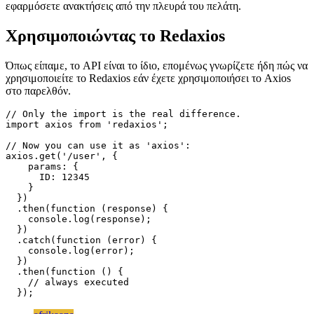
Το Redaxios είναι απλώς ένα περιτύλιγμα γύρω από την ανάκτηση,
με το ίδιο API με το Axios αλλά χωρίς το μέγεθος της βιβλιοθήκης.
Αυτό σημαίνει ότι δεν χρειάζεται να ανησυχείτε για την προσθήκη
υπερβολικών επιβαρύνσεων στη σελίδα σας, εάν θέλετε να
εφαρμόσετε ανακτήσεις από την πλευρά του πελάτη.
Χρησιμοποιώντας το Redaxios
Όπως είπαμε, το API είναι το ίδιο, επομένως γνωρίζετε ήδη πώς να
χρησιμοποιείτε το Redaxios εάν έχετε χρησιμοποιήσει το Axios
στο παρελθόν.
// Only the import is the real difference.

import axios from 'redaxios';

// Now you can use it as 'axios':

axios.get('/user', {

    params: {

      ID: 12345

    }

  })

  .then(function (response) {

    console.log(response);

  })

  .catch(function (error) {

    console.log(error);

  })
