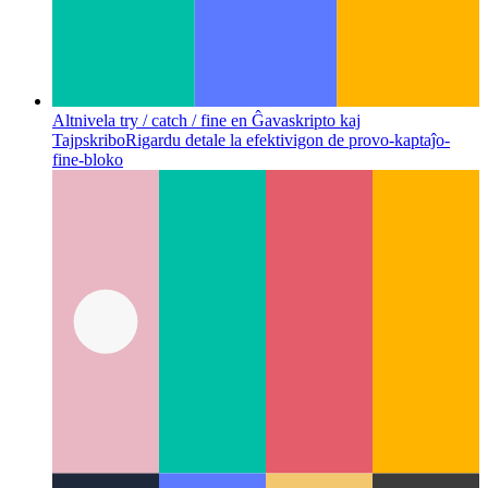
Altnivela try / catch / fine en Ĝavaskripto kaj
Tajpskribo
Rigardu detale la efektivigon de provo-kaptaĵo-
fine-bloko