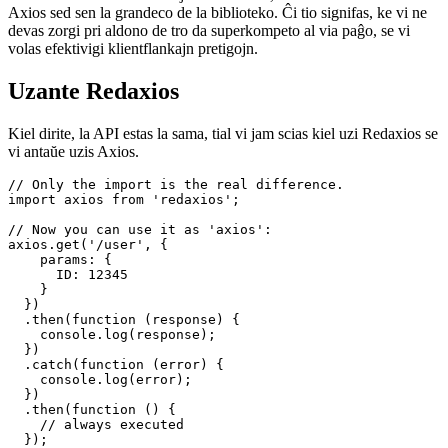
Envolvaĵo ĉirkaŭ "kapti"
Redaxios estas nur envolvaĵo ĉirkaŭ fetch, kun la sama API kiel
Axios sed sen la grandeco de la biblioteko. Ĉi tio signifas, ke vi ne
devas zorgi pri aldono de tro da superkompeto al via paĝo, se vi
volas efektivigi klientflankajn pretigojn.
Uzante Redaxios
Kiel dirite, la API estas la sama, tial vi jam scias kiel uzi Redaxios se
vi antaŭe uzis Axios.
// Only the import is the real difference.

import axios from 'redaxios';

// Now you can use it as 'axios':

axios.get('/user', {

    params: {

      ID: 12345

    }

  })

  .then(function (response) {

    console.log(response);

  })

  .catch(function (error) {

    console.log(error);

  })
