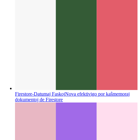
Firestore-Datumaj Faskoj
Nova efektivigo por kaŝmemoraj
dokumentoj de Firestore