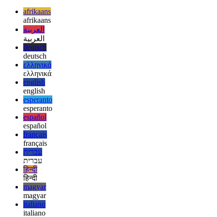
  .then(function () {

    // always executed

afrikaans
afrikaans
العربية
العربية
deutsch
deutsch
ελληνικά
ελληνικά
english
english
esperanto
esperanto
español
español
français
français
עברית
עברית
हिन्दी
हिन्दी
magyar