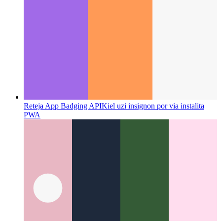
Reteja App Badging API
Kiel uzi insignon por via instalita
PWA