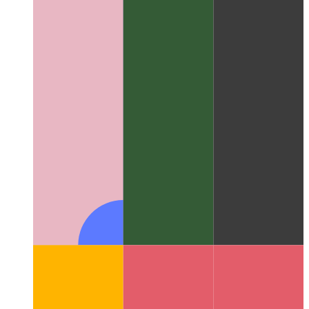
Speciala retfunkcio por analizaj datumoj en retumilo
Kiel uzi
'sendBeacon' por fidinde transdoni malgrandajn datumajn
pecojn