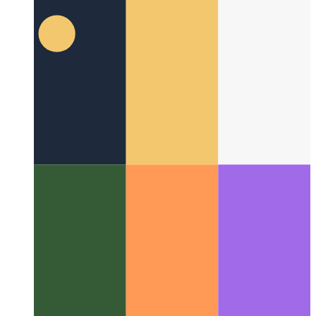
Kio estas la 'navigilo' en progresemaj retaj programoj?
Kiel la
'navigilo' ebligas iom post iom plibonigi viajn retprogramojn