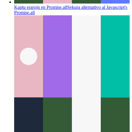
Kaptu erarojn en Promise.all
Sekura alternativo al Javascript's
Promise.all