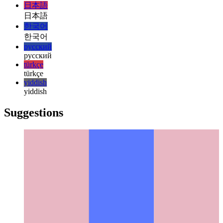
magyar
italiano
italiano
日本語
日本語
한국어
한국어
русский
русский
türkçe
türkçe
yiddish
yiddish
Suggestions