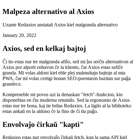
Malpeza alternativo al Axios
Uzante Redaxios anstataŭ Axios kiel malgranda alternativo
January 20, 2022
Axios, sed en kelkaj bajtoj
Ĉi tio estas nur tre malgranda afiŝo, sed mi ĵus serĉis alternativon al
Axios por alporti enhavon ĉe la kliento, ĉar Axios estas sufiĉe
granda. Mi volas aldoni kiel eble plej malmultajn bajtojn al mia
PWA, ĉar mi volas certigi bonan SEO-poentaron bazitan sur paĝa
grandeco.
Kompreneble mi povus uzi la denaskan "fetch"-funkcion, kiu
disponeblas en ĉiu moderna retumilo. Sed la ergonomio de Axios
estas nur tre bona, kaj tie brilas Redaxios. La ligilo al la biblioteko
estas ankaŭ en la aldono ĉe la fino de ĉi tiu paĝo.