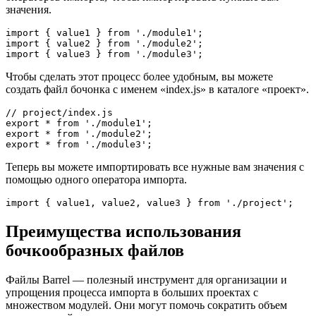
Каждый из этих модулей экспортирует одно или несколько
значений, и вы хотите импортировать их в другой модуль. Без
файла бочонка вам пришлось бы написать несколько
операторов импорта, чтобы импортировать нужные вам
значения.
import { value1 } from './module1';

import { value2 } from './module2';

Чтобы сделать этот процесс более удобным, вы можете
создать файл бочонка с именем «index.js» в каталоге «проект».
// project/index.js

export * from './module1';

export * from './module2';

Теперь вы можете импортировать все нужные вам значения с
помощью одного оператора импорта.
Преимущества использования
бочкообразных файлов