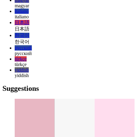
עברית
עברית
हिन्दी
हिन्दी
magyar
magyar
italiano
italiano
日本語
日本語
한국어
한국어
русский
русский
türkçe
türkçe
yiddish
yiddish
Suggestions