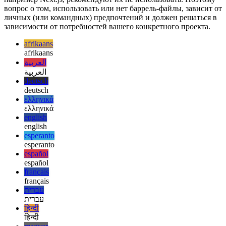
В целом, потенциальные недостатки использования
бочкообразных файлов могут быть относительно
незначительными и в большинстве случаев не должны
вызывать серьезного беспокойства. Некоторые фреймворки,
например Next.js, рекомендуют их не использовать. Поэтому
вопрос о том, использовать или нет баррель-файлы, зависит от
личных (или командных) предпочтений и должен решаться в
зависимости от потребностей вашего конкретного проекта.
afrikaans
afrikaans
العربية
العربية
deutsch
deutsch
ελληνικά
ελληνικά
english
english
esperanto
esperanto
español
español
français
français