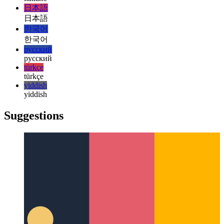
magyar
italiano
italiano
日本語
日本語
한국어
한국어
русский
русский
türkçe
türkçe
yiddish
yiddish
Suggestions