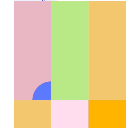
PWA nel Microsoft App Store
Come pubblicare la tua PWA
nel Microsoft App Store