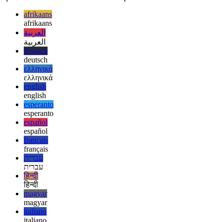
richiederà almeno 100 MB di RAM, ma supponendo che il tuo
dispositivo abbia un hardware moderato (almeno 8 GB di RAM),
questo non dovrebbe essere affatto un problema.
afrikaans
afrikaans
العربية
العربية
deutsch
deutsch
ελληνικά
ελληνικά
english
english
esperanto
esperanto
español
español
français
français
עברית
עברית
हिन्दी
हिन्दी
magyar