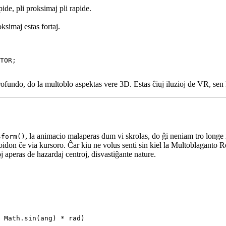
ndo havas tri funkciojn:
de, pli proksimaj pli rapide.
ksimaj estas fortaj.
TOR;

rofundo, do la multoblo aspektas vere 3D. Estas ĉiuj iluzioj de VR, sen
, la animacio malaperas dum vi skrolas, do ĝi neniam tro longe r
sform()
don ĉe via kursoro. Ĉar kiu ne volus senti sin kiel la Multoblaganto 
peras de hazardaj centroj, disvastiĝante nature.