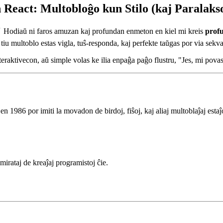
React: Multobloĝo kun Stilo (kaj Paralaks
🪶 Hodiaŭ ni faros amuzan kaj profundan enmeton en kiel mi kreis
prof
iu multoblo estas vigla, tuŝ-responda, kaj perfekte taŭgas por via sek
nteraktivecon, aŭ simple volas ke ilia enpaĝa paĝo flustru, "Jes, mi pova
 1986 por imiti la movadon de birdoj, fiŝoj, kaj aliaj multoblaĵaj estaĵo
irataj de kreaĵaj programistoj ĉie.