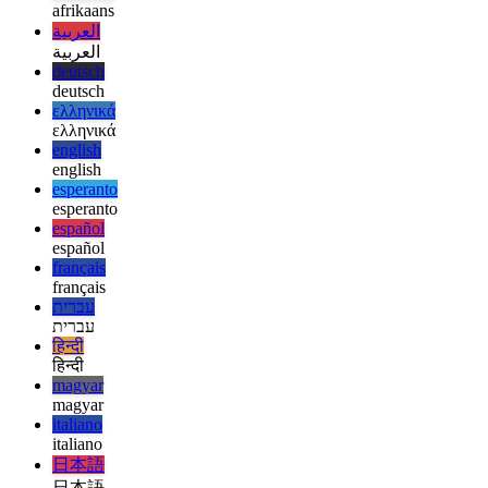
Krei multoblojn de boidoj en React eble ŝajnas stranga elekto, sed ku
afrikaans
afrikaans
العربية
العربية
deutsch
deutsch
ελληνικά
ελληνικά
english
english
esperanto
esperanto
español
español
français
français
עברית
עברית
हिन्दी
हिन्दी
magyar
magyar
italiano