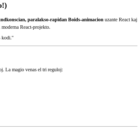
o!)
undkonscian, paralakso-rapidan Boids-animacion
uzante React kaj
va moderna React-projekto.
s kodi."
j. La magio venas el tri reguloj: