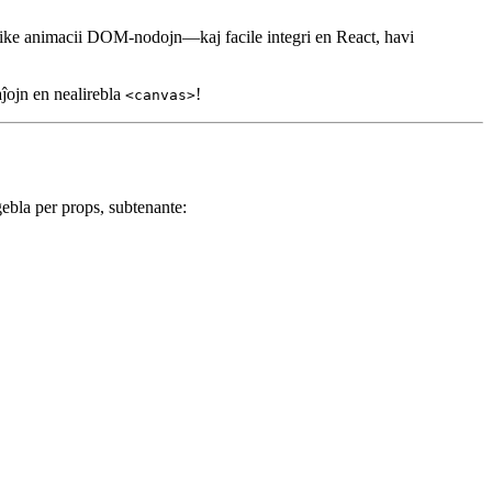
fike animacii DOM-nodojn—kaj facile integri en React, havi
aĵojn en nealirebla
!
<canvas>
ebla per props, subtenante: