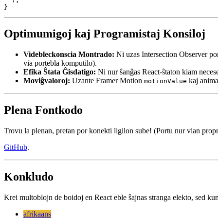
  const rad = Math.random() * SPAWN_RADIUS;

  boidsRef.current.push(

    new Boid(center.x + Math.cos(ang) * rad, center.y +
  );

Optimumigoj kaj Programistaj Konsiloj
Videbleckonscia Montrado:
Ni uzas Intersection Observer por
via portebla komputilo).
Efika Ŝtata Ĝisdatigo:
Ni nur ŝanĝas React-ŝtaton kiam nece
Moviĝvaloroj:
Uzante Framer Motion
kaj anima
motionValue
Plena Fontkodo
Trovu la plenan, pretan por konekti ligilon sube! (Portu nur vian pr
GitHub
.
Konkludo