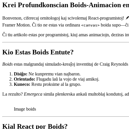
March 26, 2024
✴︎
AI Co-author Information
Krei Profundkonscian Boids-Animacion en 
Bonvenon, ciferecaj ornitologoj kaj scivolemaj React-programistoj! 
Framer Motion. Ĉi tio ne estas via ordinara
boida supo—ĉi t
<canvas>
Ĉi tiu artikolo estas por programistoj, kiuj amas animaciojn, deziras i
Kio Estas Boids Entute?
Boids
estas malgrandaj simulado-kreaĵoj inventitaj de Craig Reynolds en
Disiĝo:
Ne kunpremu vian najbaron.
Orientado:
Flugadu laŭ la vojo de viaj amikoj.
Kuneco:
Restu proksime al la grupo.
La rezulto?
Emergeca
simila plenkreska ankaŭ multoblaj kondutoj, adm
Image boids