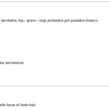
on, akceladon, kaj—grave—siajn profundon por paralakso-boneco.
las stirvektoron: