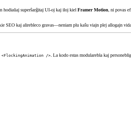
odiaŭaj superŝarĝitaj UI-oj kaj iloj kiel
Framer Motion
, ni povas e
j kie SEO kaj alirebleco gravas—neniam plu kaŝu viajn plej allogajn vid
,
. La kodo estas modularebla kaj personeblig
<FlockingAnimation />