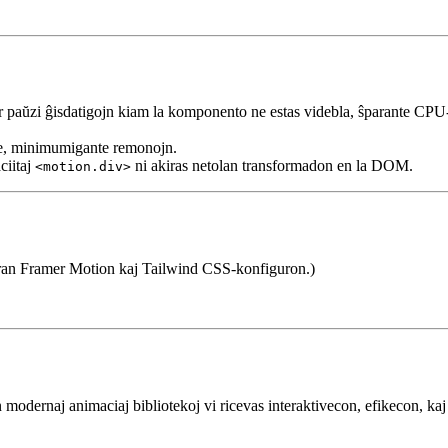
 Math.sin(ang) * rad)

 paŭzi ĝisdatigojn kiam la komponento ne estas videbla, ŝparante CPU-en
se, minimumigante remonojn.
ciitaj
ni akiras netolan transformadon en la DOM.
<motion.div>
opran Framer Motion kaj Tailwind CSS-konfiguron.)