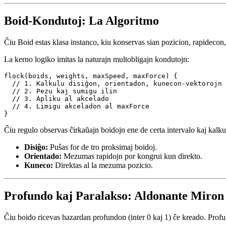
  maxForce?: number;

  weights?: Partial<Weights>;

Boid-Kondutoj: La Algoritmo
Ĉiu Boid estas klasa instanco, kiu konservas sian pozicion, rapidec
La kerno logiko imitas la naturajn multobligajn kondutojn:
flock(boids, weights, maxSpeed, maxForce) {

  // 1. Kalkulu disiĝon, orientadon, kunecon-vektorojn

  // 2. Pezu kaj sumigu ilin

  // 3. Apliku al akcelado

  // 4. Limigu akceladon al maxForce

Ĉiu regulo observas ĉirkaŭajn boidojn ene de certa intervalo kaj kalku
Disiĝo:
Puŝas for de tro proksimaj boidoj.
Orientado:
Mezumas rapidojn por kongrui kun direkto.
Kuneco:
Direktas al la mezuma pozicio.
Profundo kaj Paralakso: Aldonante Miron