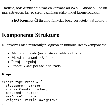
Kial React por Boids?
Tradicie, boid-simuladoj vivas en kanvaso aŭ WebGL-mondo. Sed kun h
interaktivecon, kaj eĉ skrol-bazigitajn efikojn kiel kromprodukton.
SEO Konsilo:
Ĉi tiu aliro funkcias bone por retejoj kaj apliko
Komponenta Strukturo
Ni envolvas nian multobliĝan logikon en ununura React-komponento
Multoblo-grando (aŭtomate kalkulita aŭ fiksita)
Maksimuma rapido & forto
Pezoj de reguloj
Propraj klasoj por facila stilizado
Props:
export type Props = {

  className?: string;

  initialCount?: number;

  maxSpeed?: number;
