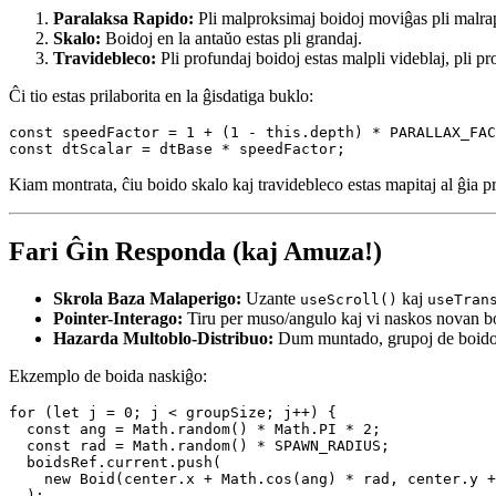
Ĉiu boido ricevas hazardan profundon (inter 0 kaj 1) ĉe kreado. Profu
Paralaksa Rapido:
Pli malproksimaj boidoj moviĝas pli malrapi
Skalo:
Boidoj en la antaŭo estas pli grandaj.
Travidebleco:
Pli profundaj boidoj estas malpli videblaj, pli pro
Ĉi tio estas prilaborita en la ĝisdatiga buklo:
const speedFactor = 1 + (1 - this.depth) * PARALLAX_FAC
Kiam montrata, ĉiu boido skalo kaj travidebleco estas mapitaj al ĝia p
Fari Ĝin Responda (kaj Amuza!)
Skrola Baza Malaperigo:
Uzante
kaj
useScroll()
useTran
Pointer-Interago:
Tiru per muso/angulo kaj vi naskos novan boi
Hazarda Multoblo-Distribuo:
Dum muntado, grupoj de boidoj a
Ekzemplo de boida naskiĝo:
for (let j = 0; j < groupSize; j++) {

  const ang = Math.random() * Math.PI * 2;
