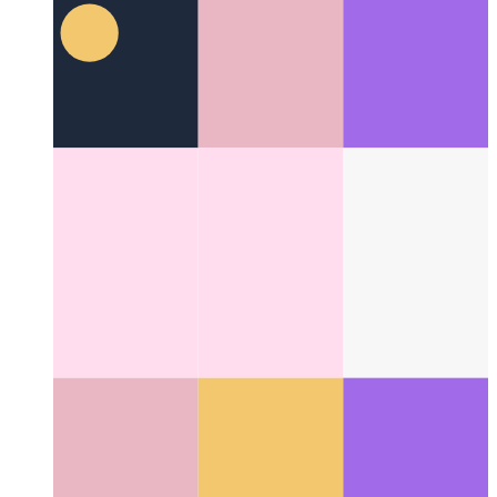
La Disney-Metodo
Kiel esti pli kreema per pli sistema
Categories