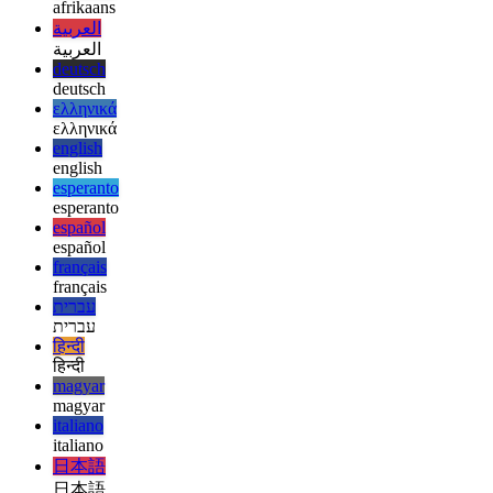
Tom
afrikaans
afrikaans
العربية
العربية
deutsch
deutsch
ελληνικά
ελληνικά
english
english
esperanto
esperanto
español
español
français
français
עברית
עברית
हिन्दी
हिन्दी
magyar
magyar