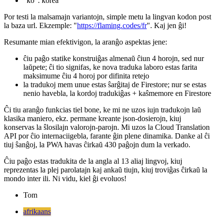
"li": hebrea
"tr": turka
"af": afrikansa
"ar": araba
"ko": korea
Por testi la malsamajn variantojn, simple metu la lingvan kodon post
la baza url. Ekzemple: "
https://flaming.codes/fr
". Kaj jen ĝi!
Resumante mian efektivigon, la aranĝo aspektas jene:
ĉiu paĝo statike konstruiĝas almenaŭ ĉiun 4 horojn, sed nur
laŭpete; ĉi tio signifas, ke nova traduka laboro estas farita
maksimume ĉiu 4 horoj por difinita retejo
la tradukoj mem unue estas ŝarĝitaj de Firestore; nur se estas
nenio havebla, la kordoj tradukiĝas + kaŝmemore en Firestore
Ĉi tiu aranĝo funkcias tiel bone, ke mi ne uzos iujn tradukojn laŭ
klasika maniero, ekz. permane kreante json-dosierojn, kiuj
konservas la ŝlosilajn valorojn-parojn. Mi uzos la Cloud Translation
API por ĉio internaciigebla, farante ĝin plene dinamika. Danke al ĉi
tiuj ŝanĝoj, la PWA havas ĉirkaŭ 430 paĝojn dum la verkado.
Ĉiu paĝo estas tradukita de la angla al 13 aliaj lingvoj, kiuj
reprezentas la plej parolatajn kaj ankaŭ tiujn, kiuj troviĝas ĉirkaŭ la
mondo inter ili. Ni vidu, kiel ĝi evoluos!