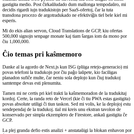
senpage uzi en sia retejo.
Sed reen al Argos: rigardinte la rilatan deponejon, mi vidis, ke
ekzistas ankaŭ OSS python-lib havebla, kiu bele taŭgus en mem-
gastigita medio. Post ĉirkaŭludado dum mallonga tempodaŭro, mi
decidis rigardi iujn tradukistojn per SaaS-ofertoj, ĉar la tuta
transdona procezo de argotradukado ne efektiviĝis tiel bele kiel mi
esperis.
Mi do ekis alian servon, Cloud Translations de GCP, kiu ofertas
500,000 signojn senpage monate kaj tiam ŝargas iom da mono por
ĉiu 1,000,000.
Ĉio temas pri kaŝmemoro
Danke al la agordo de Next.js kun ISG (pliiga retejo-generacio) mi
povas telefoni la tradukojn por ĉiu paĝo laŭpete, kio faciligas
planadon sufiĉe multe, ĉar neniu sola deplojo kun ĉiuj tradukoj
samtempe devas esti plenumita.
Tamen mi ne certis pri kiel trakti la kaŝmemoradon de la tradukitaj
kordoj. Certe, la randa reto de Vercel (kie ĉi tiu PWA estas gastigita)
povas absolute utiligi ĉi tiun taskon. Sed mi volis, ke la deplojoj estu
sendependaj de la tradukoj. tial mi kreis unu ekstran tavolon de