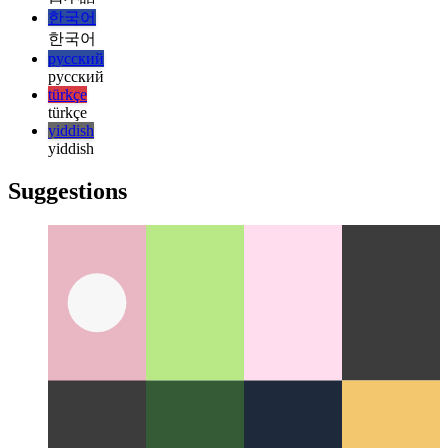
italiano
italiano
日本語
日本語
한국어
한국어
русский
русский
türkçe
türkçe
yiddish
yiddish
Suggestions