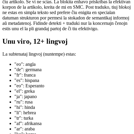
konservado per simpla ekzemplero de Firestore, ankaŭ gastigita ĉe
GCP.
La plej granda defio estis analizi + anstataŭigi la blokan enhavon por
ĉiu artikolo. Se vi ne scias. La blokita enhavo priskribas la efektivan
korpon de la artikolo, kreita de mi en SMC. Post traduko, tiuj blokoj
ne estas en simpla teksto sed prefere ĉiu enigita en specialan
datuman strukturon por permesi la stokadon de semantikaj informoj
aŭ metadatenoj. Fidinde detekti + traduki nur la koncernajn ĉenojn
estis unu el la pli grandaj partoj de ĉi tiu efektivigo.
Unu viro, 12+ lingvoj
La subtenataj lingvoj (nuntempe) estas:
"eo": angla
"de": germana
"fr": franca
"es": hispana
"eo": Esperanto
"el": greka
"ja": japano
"ru": rusa
"hi": hinda