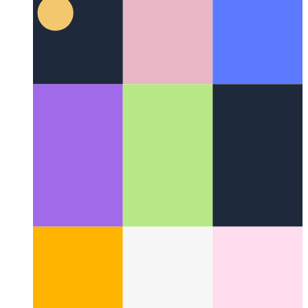
Privateco-Unua Analitiko
Kiel respekti viajn uzantojn kaj
ankoraŭ kontroli rendimenton