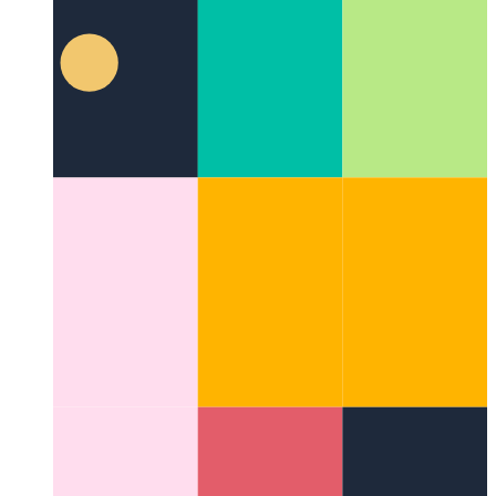
Regado de Firebase Functions
Kiel uzi laŭmendan domajnon
por Fajrobazaj Funkcioj