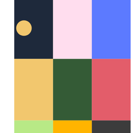
Reteja Interŝanĝado API
Kiel uzi la denaskan interŝanĝan API
de la retejo