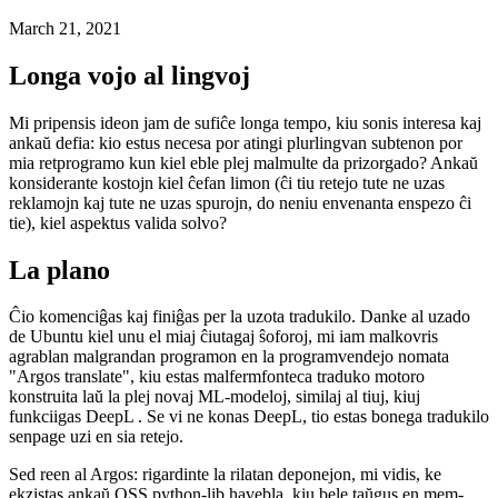
Kiel mi lernis 12 lingvojn - en unu nokto
Uzante la plej freŝan el maŝinlernado kaj iu lerta kaŝmemoro
March 21, 2021
Longa vojo al lingvoj
Mi pripensis ideon jam de sufiĉe longa tempo, kiu sonis interesa kaj
ankaŭ defia: kio estus necesa por atingi plurlingvan subtenon por
mia retprogramo kun kiel eble plej malmulte da prizorgado? Ankaŭ
konsiderante kostojn kiel ĉefan limon (ĉi tiu retejo tute ne uzas
reklamojn kaj tute ne uzas spurojn, do neniu envenanta enspezo ĉi
tie), kiel aspektus valida solvo?
La plano
Ĉio komenciĝas kaj finiĝas per la uzota tradukilo. Danke al uzado
de Ubuntu kiel unu el miaj ĉiutagaj ŝoforoj, mi iam malkovris
agrablan malgrandan programon en la programvendejo nomata
"Argos translate", kiu estas malfermfonteca traduko motoro
konstruita laŭ la plej novaj ML-modeloj, similaj al tiuj, kiuj
funkciigas DeepL . Se vi ne konas DeepL, tio estas bonega tradukilo