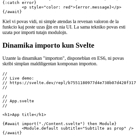
{#await getData()}

	<p>Fetching data...</p>

{:then res}

	<p>Accessing data: "key": "{res.key}"</p>

{:catch error}

	<p style="color: red">{error.message}</p>

Kiel vi povas vidi, ni simple atendas la revenan valoron de la
funkcio kaj poste uzas ĝin en nia UI. La sama tekniko povas esti
uzata por importi tutajn modulojn.
Dinamika importo kun Svelte
Uzante la dinamikan "importon", disponeblan en ES6, ni povas
skribi simplan maldiligentan komponan importon.
//

// Live demo:

// https://svelte.dev/repl/b7551180977d4e738b07d428f317
//

//

// App.svelte

// 

<h1>App title</h1>
