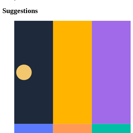
türkçe
yiddish
yiddish
Suggestions