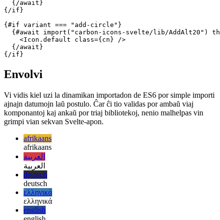
{#if variant === "close"}

  {#await import("carbon-icons-svelte/lib/Close20") the
    <Icon.default class={cn} />

  {/await}

{/if}

{#if variant === "add-circle"}

  {#await import("carbon-icons-svelte/lib/AddAlt20") th
    <Icon.default class={cn} />

  {/await}

Envolvi
Vi vidis kiel uzi la dinamikan importadon de ES6 por simple importi
ajnajn datumojn laŭ postulo. Ĉar ĉi tio validas por ambaŭ viaj
komponantoj kaj ankaŭ por triaj bibliotekoj, nenio malhelpas vin
grimpi vian sekvan Svelte-apon.
afrikaans
afrikaans
العربية
العربية
deutsch
deutsch
ελληνικά