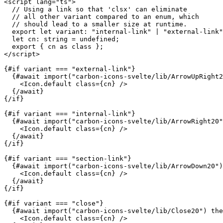
<!--

  Source: https://carbon-icons-svelte.onrender.com/

-->

<script lang="ts">

  // Using a link so that 'clsx' can eliminate

  // all other variant compared to an enum, which

  // should lead to a smaller size at runtime.

  export let variant: "internal-link" | "external-link"
  let cn: string = undefined;

  export { cn as class };

</script>

{#if variant === "external-link"}

  {#await import("carbon-icons-svelte/lib/ArrowUpRight2
    <Icon.default class={cn} />

  {/await}

{/if}

{#if variant === "internal-link"}

  {#await import("carbon-icons-svelte/lib/ArrowRight20"
    <Icon.default class={cn} />

  {/await}

{/if}

{#if variant === "section-link"}

  {#await import("carbon-icons-svelte/lib/ArrowDown20")
    <Icon.default class={cn} />

  {/await}

{/if}
