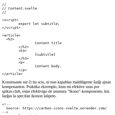
{#await import("./Content.svelte") then Module}

	<Module.default subtitle="Subtilte as prop" />

//

// Content.svelte

//

<script>

	export let subtitle;

</script>

<article>

  <h2>

		Content title

	</h2>

	<h3>

		{subtitle}

	</h3>

	<p>

		Content body.

	</p>

Konstruante sur ĉi tiu scio, ni nun kapablas maldiligente ŝarĝi ajnan
komponanton. Praktika ekzemplo, kiun mi efektive uzas por
spikze.club, estas efektivigo de ununura "Ikono"-komponento, kiu
ŝarĝas la specifan ikonon laŭpeto.