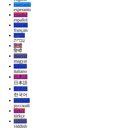
ελληνικά
english
english
esperanto
esperanto
español
español
français
français
עברית
עברית
हिन्दी
हिन्दी
magyar
magyar
italiano
italiano
日本語
日本語
한국어
한국어
русский
русский
türkçe