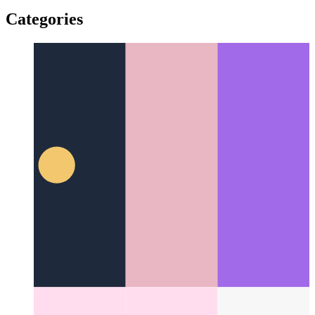
Propra lib-dosierujo en SvelteKit
Kiel krei vojon kaŝnomo en
SvelteKit
Categories