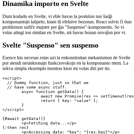
March 2, 2022
Dinamika importo en Svelte
Dum kodado en Svelte, vi eble havas la postulon nur ŝarĝi
komponantojn laŭpeto, kiam ili efektive bezonas. React solvis ĉi tiun
problemon sufiĉe majstre per ĝia "Suspenso"-komponento. Se vi
volas atingi ion similan en Svelte, mi havas bonan novaĵon por vi.
Svelte "Suspenso" sen suspenso
Esence kio necesas estas uzi la enkonstruitan mekanismon de Svelte
por atendi nesinkronajn funkciovokojn en la komponanto mem. La
sekva simpla ekzemplo montras kion mi volas diri per tio.
<script>

  // Dummy function, just so that we

  // have some async stuff.

	async function getData() {

		await new Promise(res => setTimeout(res, 1000));

		return { key: "value" };

	}

</script>
