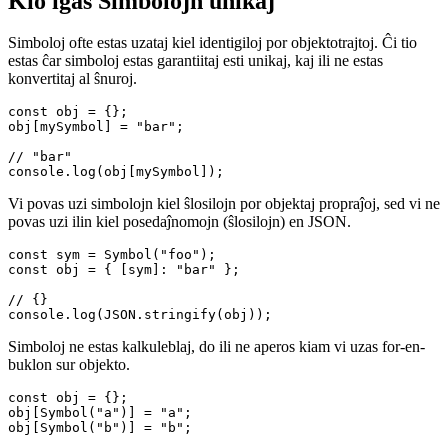
// false

Kio igas Simbolojn unikaj
Simboloj ofte estas uzataj kiel identigiloj por objektotrajtoj. Ĉi tio
estas ĉar simboloj estas garantiitaj esti unikaj, kaj ili ne estas
konvertitaj al ŝnuroj.
const obj = {};

obj[mySymbol] = "bar";

// "bar"

Vi povas uzi simbolojn kiel ŝlosilojn por objektaj propraĵoj, sed vi ne
povas uzi ilin kiel posedaĵnomojn (ŝlosilojn) en JSON.
const sym = Symbol("foo");

const obj = { [sym]: "bar" };

// {}

Simboloj ne estas kalkuleblaj, do ili ne aperos kiam vi uzas for-en-
buklon sur objekto.