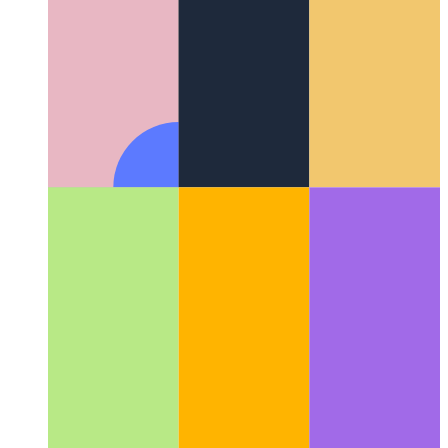
Kaptu erarojn en Promise.all
Sekura alternativo al Javascript's
Promise.all