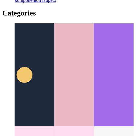
Maldiligentaj ŝarĝaj moduloj en Svelte
Kiel importi vian
komponenton laŭpeto
Categories