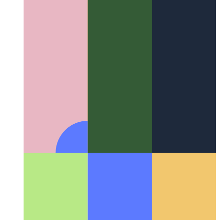
Altnivela try / catch / fine en Ĝavaskripto kaj
Tajpskribo
Rigardu detale la efektivigon de provo-kaptaĵo-
fine-bloko