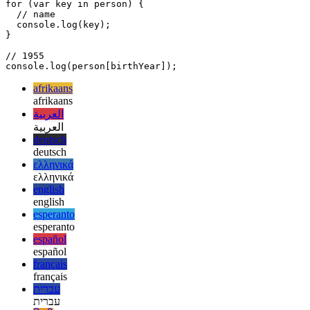
};

const birthYear = Symbol("birth year");

person[birthYear] = "1955";

for (var key in person) {

  // name

  console.log(key); 

}

// 1955

afrikaans
afrikaans
العربية
العربية
deutsch
deutsch
ελληνικά
ελληνικά
english
english
esperanto
esperanto
español
español
français