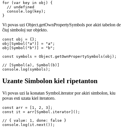
const obj = {};

obj[Symbol("a")] = "a";

obj[Symbol("b")] = "b";

for (var key in obj) {

  // undefined

  console.log(key);

Vi povas uzi Object.getOwnPropertySymbols por akiri tabelon de
ĉiuj simboloj sur objekto.
const obj = {};

obj[Symbol("a")] = "a";

obj[Symbol("b")] = "b";

const symbols = Object.getOwnPropertySymbols(obj);

// [Symbol(a), Symbol(b)]

Uzante Simbolon kiel ripetanton
Vi povas uzi la konatan Symbol.iterator por akiri simbolon, kiu
povas esti uzata kiel iteratoro.
const arr = [1, 2, 3];

const it = arr[Symbol.iterator]();
