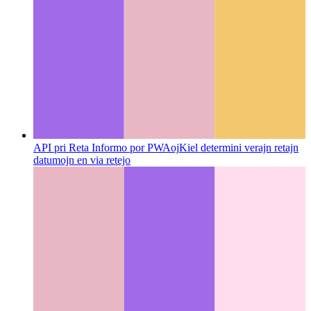
API pri Reta Informo por PWAoj
Kiel determini verajn retajn
datumojn en via retejo