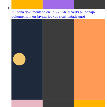
Pli bona dokumentado en TS & JS
Kiel verki pli bonajn
dokumentojn en Javascript kun riĉaj metadatenoj