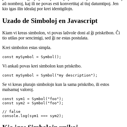
En JavaScript, simboloj estas unikaj datumtipoj kiuj povas esti uzitaj
por krei identigilojn por objektotrajtoj. Simboloj ne estas kiel ŝnuroj
aŭ nombroj, kaj ili ne povas esti konvertitaj al tiuj datumtipoj. Jen
kio igas ilin idealaj por krei identigilojn.
Uzado de Simboloj en Javascript
Kiam vi kreas simbolon, vi povas laŭvole doni al ĝi priskribon. Ĉi
tio utilas por sencimigi, sed ĝi ne estas postulata.
Krei simbolon estas simpla.
Vi ankaŭ povas krei simbolon kun priskribo.
Se vi kreas plurajn simbolojn kun la sama priskribo, ili estos
malsamaj valoroj.
const sym1 = Symbol("foo");

const sym2 = Symbol("foo");
