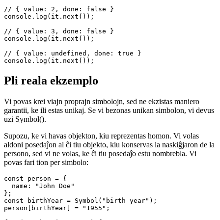
// { value: 1, done: false }

console.log(it.next());

// { value: 2, done: false }

console.log(it.next());

// { value: 3, done: false }

console.log(it.next()); 

// { value: undefined, done: true }

Pli reala ekzemplo
Vi povas krei viajn proprajn simbolojn, sed ne ekzistas maniero
garantii, ke ili estas unikaj. Se vi bezonas unikan simbolon, vi devus
uzi Symbol().
Supozu, ke vi havas objekton, kiu reprezentas homon. Vi volas
aldoni posedaĵon al ĉi tiu objekto, kiu konservas la naskiĝjaron de la
persono, sed vi ne volas, ke ĉi tiu posedaĵo estu nombrebla. Vi
povas fari tion per simbolo:
const person = {

  name: "John Doe"
