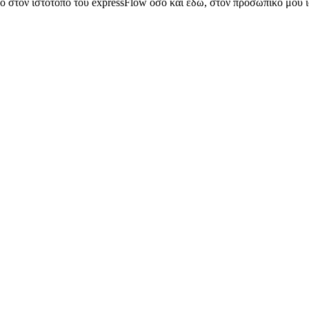
στον ιστότοπο του expressFlow όσο και εδώ, στον προσωπικό μου ιστ