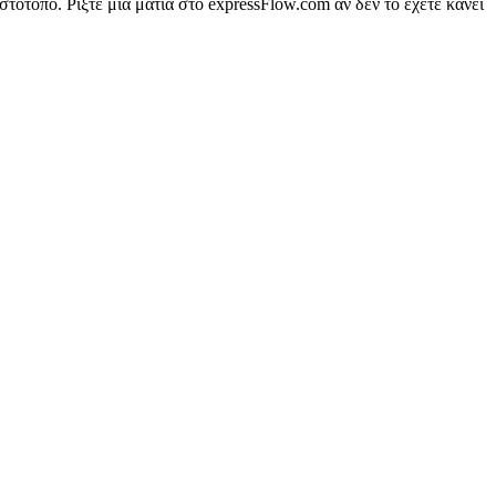
ότοπο. Ρίξτε μια ματιά στο expressFlow.com αν δεν το έχετε κάνει