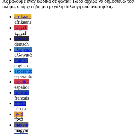
14 Οκτωβρίου 2020
Ας βάλουμε έναν κώδικα σε φωτιά! Τώρα αρχίζω να δημοσιεύω τόσο 
ακόμα, υπάρχει ήδη μια μεγάλη συλλογή από αναρτήσεις.
afrikaans
afrikaans
العربية
العربية
deutsch
deutsch
ελληνικά
ελληνικά
english
english
esperanto
esperanto
español
español
français
français
עברית
עברית
हिन्दी
हिन्दी