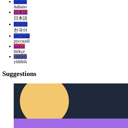
magyar
magyar
italiano
italiano
日本語
日本語
한국어
한국어
русский
русский
türkçe
türkçe
yiddish
yiddish
Suggestions