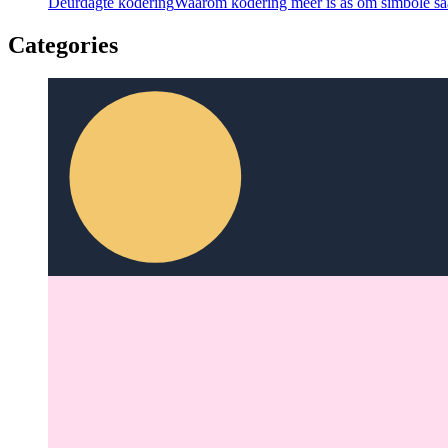
Deurdagte kodering
Waarom kodering meer is as om simbole sa
Categories