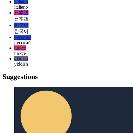
magyar
magyar
italiano
italiano
日本語
日本語
한국어
한국어
русский
русский
türkçe
türkçe
yiddish
yiddish
Suggestions