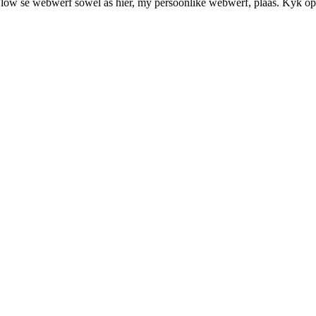
Flow se webwerf sowel as hier, my persoonlike webwerf, plaas. Kyk op e