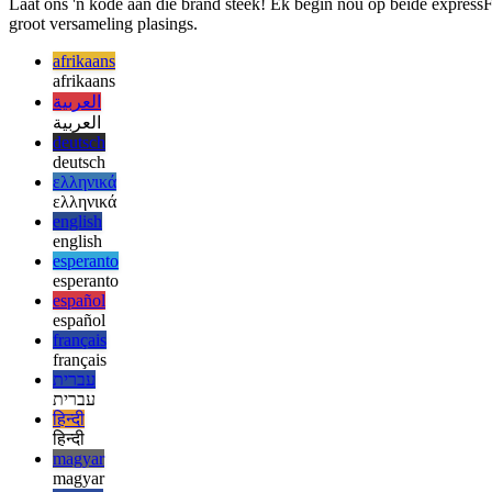
October 14, 2020
Laat ons 'n kode aan die brand steek! Ek begin nou op beide express
groot versameling plasings.
afrikaans
afrikaans
العربية
العربية
deutsch
deutsch
ελληνικά
ελληνικά
english
english
esperanto
esperanto
español
español
français
français
עברית
עברית
हिन्दी
हिन्दी