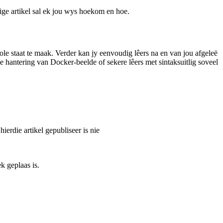
ige artikel sal ek jou wys hoekom en hoe.
ole staat te maak. Verder kan jy eenvoudig lêers na en van jou afgeleë
ie hantering van Docker-beelde of sekere lêers met sintaksuitlig soveel
erdie artikel gepubliseer is nie
k geplaas is.