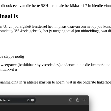
 dit ook een van die beste SSH-terminale beskikbaar is? In hierdie vinn
naal is
 UI vir jou afgeleë lêerstelsel het, in plaas daarvan om net op jou kons
 omdat jy VS-kode gebruik, het jy toegang tot al jou uitbreidings, wat d
de stappe nodig
n weergawe (beskikbaar by vscode.dev) ondersteun nie die kenmerk toe hi
ontwikkel is
nmelding in 'n afgeleë masjien te noem, wat in die onderste linkerhoe