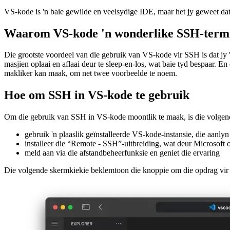
'n Kragtige SSH-terminaal
VS-kode is 'n baie gewilde en veelsydige IDE, maar het jy geweet dat
Waarom VS-kode 'n wonderlike SSH-termi
Die grootste voordeel van die gebruik van VS-kode vir SSH is dat jy 'n
masjien oplaai en aflaai deur te sleep-en-los, wat baie tyd bespaar. En
makliker kan maak, om net twee voorbeelde te noem.
Hoe om SSH in VS-kode te gebruik
Om die gebruik van SSH in VS-kode moontlik te maak, is die volgen
gebruik 'n plaaslik geïnstalleerde VS-kode-instansie, die aanly
installeer die “Remote - SSH”-uitbreiding, wat deur Microsoft 
meld aan via die afstandbeheerfunksie en geniet die ervaring
Die volgende skermkiekie beklemtoon die knoppie om die opdrag vir aa