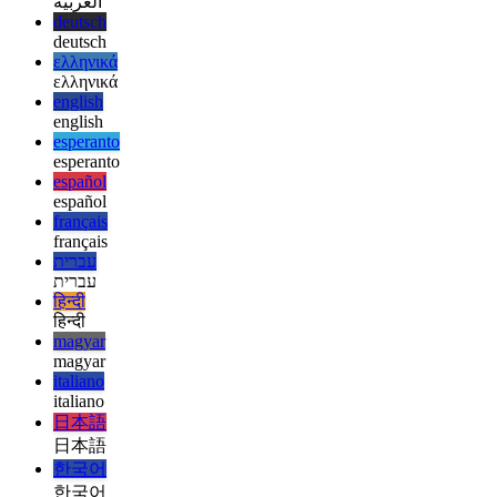
afrikaans
العربية
العربية
deutsch
deutsch
ελληνικά
ελληνικά
english
english
esperanto
esperanto
español
español
français
français
עברית
עברית
हिन्दी
हिन्दी
magyar
magyar
italiano
italiano
日本語
日本語