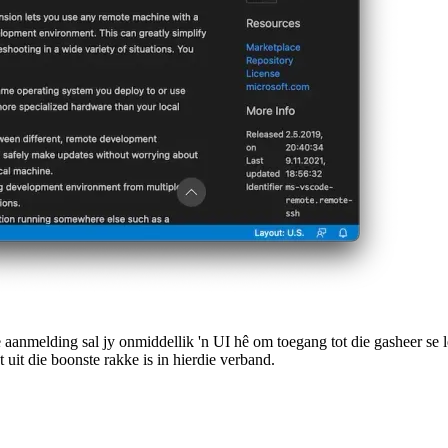
te aanmelding sal jy onmiddellik 'n UI hê om toegang tot die gasheer se 
uit die boonste rakke is in hierdie verband.