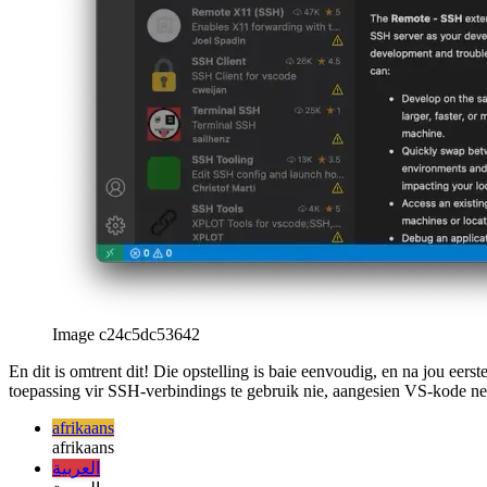
Image c24c5dc53642
En dit is omtrent dit! Die opstelling is baie eenvoudig, en na jou eers
toepassing vir SSH-verbindings te gebruik nie, aangesien VS-kode net 
afrikaans