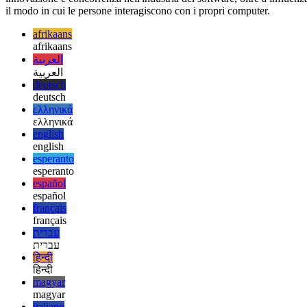
Windows 95 è stato un enorme successo sul mercato, vendendo oltre 40 m
innovazione e concorrenza nell'industria del software, oltre a influenza
il modo in cui le persone interagiscono con i propri computer.
afrikaans
afrikaans
العربية
العربية
deutsch
deutsch
ελληνικά
ελληνικά
english
english
esperanto
esperanto
español
español
français
français
עברית
עברית
हिन्दी
हिन्दी