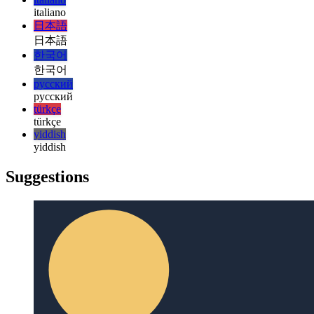
magyar
magyar
italiano
italiano
日本語
日本語
한국어
한국어
русский
русский
türkçe
türkçe
yiddish
yiddish
Suggestions