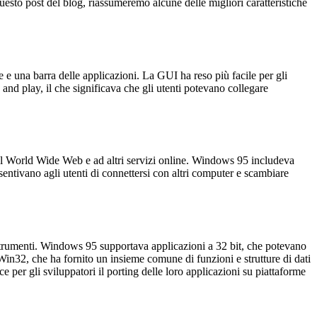
esto post del blog, riassumeremo alcune delle migliori caratteristiche
e e una barra delle applicazioni. La GUI ha reso più facile per gli
 and play, il che significava che gli utenti potevano collegare
e al World Wide Web e ad altri servizi online. Windows 95 includeva
sentivano agli utenti di connettersi con altri computer e scambiare
strumenti. Windows 95 supportava applicazioni a 32 bit, che potevano
Win32, che ha fornito un insieme comune di funzioni e strutture di dati
r gli sviluppatori il porting delle loro applicazioni su piattaforme