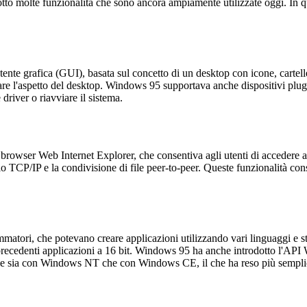
to molte funzionalità che sono ancora ampiamente utilizzate oggi. In qu
tente grafica (GUI), basata sul concetto di un desktop con icone, cartell
izzare l'aspetto del desktop. Windows 95 supportava anche dispositivi plug
river o riavviare il sistema.
el browser Web Internet Explorer, che consentiva agli utenti di acceder
llo TCP/IP e la condivisione di file peer-to-peer. Queste funzionalità con
matori, che potevano creare applicazioni utilizzando vari linguaggi e 
 precedenti applicazioni a 16 bit. Windows 95 ha anche introdotto l'API 
 sia con Windows NT che con Windows CE, il che ha reso più semplice pe