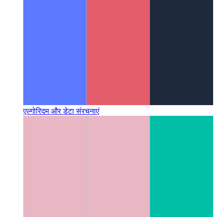
एल्गोरिदम और डेटा संरचनाएं