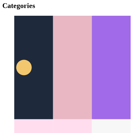
yiddish
yiddish
Categories