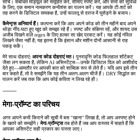
करनी होगी।
संरचना महत्वपूर्ण है।
अपने रिपॉजिटरी को एक सुव्यवस्थित अलमारी के रूप में
सोचें। संबंधित मॉड्यूल को समूहित करें, सीमाएं स्पष्ट करें, और सभी की सुविधा
के लिए, एक समान नामकरण कन्वेंशंस का पालन करें। यह आपके टी-शर्ट को
तह करने के डिजिटल समकक्ष है, उन्हें फालतू से दराज में घुसेड़ने के बजाय।
कैमेन्ट्स अनिवार्य हैं।
कल्पना करें कि आप अपने कोड को तीन महीने बाद अपने
थोड़ा नींद-घटा हुए खुद को समझा रहे हैं। स्पष्ट और संक्षिप्त रहें, और शायद उस
अजीब दिखने वाले regex के लिए हल्का सा खेद प्रकट करें। यह कोई नॉवेल
लिखने जैसा नहीं है; यह इतना है कि इंसान और मशीन दोनों आसानी से राह
पकड़ सकें।
मेरे साथ दोहराएं:
अपना कोड दोहराएं मत।
पुनरावृत्ति कोड फिलहाल शॉर्टकट
जैसा लग सकता है, लेकिन AI असिस्टेंट्स—उनके डिजिटल दिल को आशीर्वाद
देते हुए—आमतौर पर आपकी बात को शाब्दिक रूप से लेते हैं। यदि आप इसे तीन
बार कहते हैं, तो वे समझेंगे कि यह तीन अलग-अलग चीजें हैं। DRY सिद्धांत का
पालन करें जब तक कि आप कोई कविता न लिख रहे हों।
⸻
मेगा-प्रॉम्प्ट का परिचय
अगर आपने कभी किराने की सूची में बस "खाना" लिखा है, तो आप अस्पष्ट होने