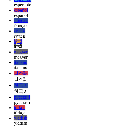
ελληνικά
english
english
esperanto
esperanto
español
español
français
français
עברית
עברית
हिन्दी
हिन्दी
magyar
magyar
italiano
italiano
日本語
日本語
한국어
한국어
русский
русский
türkçe
türkçe