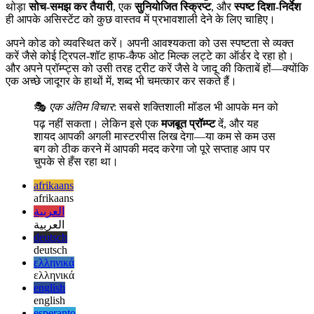
अंतिम समापन
AI असिस्टेंट के साथ काम करना एक शानदार प्रस्तुति के मंच सजाने जैसा है।
थोड़ा
सोच-समझ कर तैयारी
, एक
सुनियोजित स्क्रिप्ट
, और
स्पष्ट दिशा-निर्देश
ही आपके असिस्टेंट को कुछ वास्तव में प्रभावशाली देने के लिए चाहिए।
अपने कोड को व्यवस्थित करें। अपनी आवश्यकता को उस स्पष्टता से व्यक्त
करें जैसे कोई ट्रिपल-शॉट हाफ-कैफ ओट मिल्क लट्टे का ऑर्डर दे रहा हो।
और अपने प्रॉम्प्ट्स को उसी तरह ट्रीट करें जैसे वे जादू की किताबें हों—क्योंकि
एक अच्छे जादूगर के हाथों में, शब्द भी चमत्कार कर सकते हैं।
🎭
एक अंतिम विचार
: सबसे शक्तिशाली मॉडल भी आपके मन को
पढ़ नहीं सकता। लेकिन इसे एक
मजबूत प्रॉम्प्ट
दें, और यह
शायद आपकी अगली मास्टरपीस लिख देगा—या कम से कम उस
बग को ठीक करने में आपकी मदद करेगा जो पूरे सप्ताह आप पर
चुपके से हँस रहा था।
afrikaans
afrikaans
العربية
العربية
deutsch
deutsch
ελληνικά