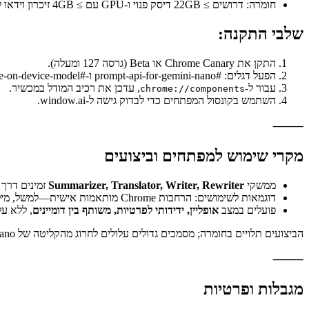
פלטפורמות: Windows 10/11, macOS 13 (Ventura)+, Linux; לא נתמך ב-Android, iOS או ChromeOS.
חומרה: דרושים ≥ 22GB דיסק פנוי ו-GPU עם ≥ 4GB זיכרון וידאו להורדה והפעלה של המודל.
שלבי התקנה:
התקן את Chrome Canary או Beta (גרסה 127 ומעלה).
הפעל דגלים: #prompt-api-for-gemini-nano ו-#optimization-guide-on-device-model (כולל אפשרות עקיפה).
עבור ל-
, עדכן את רכיב המודל במכשיר.
chrome://components
השתמש בקונסול המפתחים כדי לבדוק גישה ל-window.ai.
⸻
מקרי שימוש למפתחים וביצועים
ממשקי
Summarizer, Translator, Writer, Rewriter
זמינים דרך ערכת 
דוגמאות לשימושים: הרחבות Chrome מותאמות אישית—למשל, מילוי אוטומטי ביומנים, הטשטשת תכנים לא רצויים, חילוץ אנשי קשר—בלי צורך בפניות שרת.
פועלים במצב
אופליין, ידידותי לפרטיות, משותף בין דומיינים
, ללא ע
הביצועים תלויים בחומרה; מסמכים גדולים עלולים לחרוג מהקליטה של Gemini Nano. כלים כמו Chunked Augmented Generation (CAG) מסייעים בהתמודדות עם מגבלות אלו ע"י פירוק חכם של ההוראות.
⸻