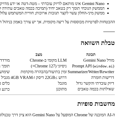
מגבלות ופרטיות
Gemini Nano אינו מותאם לדיוק עובדתי – מטה-דטה או ידע מדויק עלולים להיות בלתי אמינים.
הממשק הנוכחי תומך רק בטאב יחיד (תמיכה בכמה טאבים עתידה לה
ממשק מיני-החלון עשוי לקצר תגובות ארוכות; חוויית המשתמש עלולה
ההבטחות לפרטיות מבוססות על ריצה מקומית, אך יש צורך באמון בניהול האחסון 
⸻
טבלת השוואה
תכונה
מצב
מודל Gemini Nano
LLM מקומי ב‑Chrome
מורדד בש
)
Prompt API (
ניסיוני (Chrome 127+)
תומך ב
window.ai
Summarizer/Writer/Rewriter
זמין בתיעוד/בהבהרה מוקדמת
שימוש
דרישות חומרה
דרוש ≥22GB דיסק ו-4GB VRAM
מגביל 
דיוק עובדתי והקשר גדול
מוגבל
כלים כמו CAG 
שאילתות בכמה טאבים
מתוכנן
כרגע ר
מחשבות סופיות