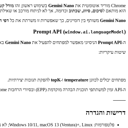
Gemini Nano: ה-LLM המקומי
Chrome מוריד אוטומטית את
Gemini Nano
בשימוש ראשון; זהו
מודל קט
הוא מותאם ל
סיכום, סיווג, שכתוב
וכדומה, אך לא לניתוח מורכב או שאילתו
Gemini Nano
משותף בין דומיינים, כך שאפשרות זו משרתת את כל
דפי ה
Prompt API (
)
window.ai.languageModel
ה-
Prompt API
הניסיוני מאפשר למפתחים להפעיל את
Gemini Nano
בא
שיטות עיקריות:
מפתחים יכולים לכוונן
temperature
ו-
topK
להפקת תגובות יצירתיות.
ה-API זמין למשתתפי תוכנית הבהרה מוקדמת (EPP) ובסיורי הרחבות Chrome דרך origin trial.
⸻
דרישות והגדרה