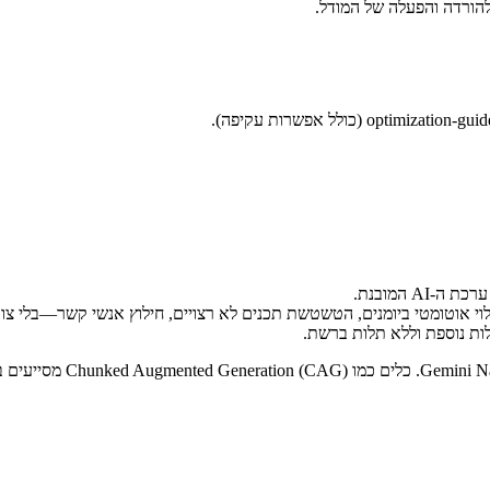
ה-AI המובנת.
לות נוספת וללא תלות ברשת.