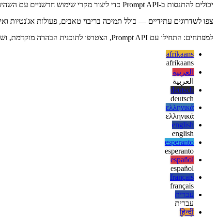
יכולים להתנסות ב-Prompt API כדי ליצור מקרי שימוש חדשניים עם השהיה מינימלית וללא עלויות חוזרות.
צפו לשדרוגים עתידיים — כולל תמיכה בריבוי טאבים, פעולות אג'נטיות ואינטראקציה עמוק
למפתחים: התחילו עם Prompt API, הצטרפו לתוכנית הבהרה מוקדמת, ושלבו יכולות במכשיר עם פתרונות ענן להפקת יישומים היברידיים עמידים.
afrikaans
afrikaans
العربية
العربية
deutsch
deutsch
ελληνικά
ελληνικά
english
english
esperanto
esperanto
español
español
français
français
עברית