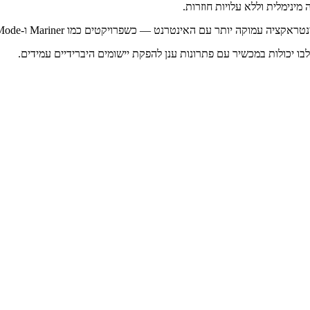
ה-AI המובנה של Chrome המופעל על Gemini Nano הוא ציון דרך טכנולוגי — מספק פ
ה יותר עם האינטרנט — כשפרויקטים כמו Mariner ו-Agent Mode יתפתחו.