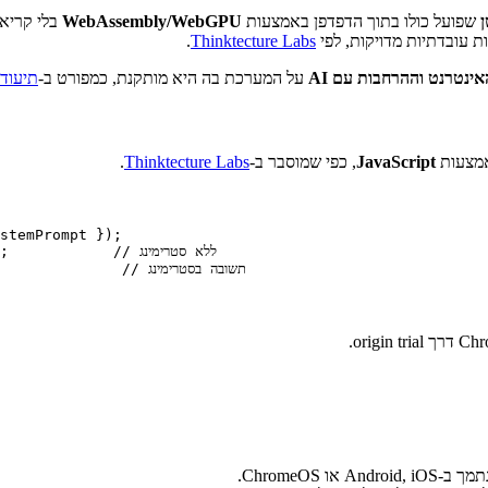
ן
שפועל כולו בתוך הדפדפן באמצעות
WebAssembly/WebGPU
בלי קריאו
ת עובדתיות מדויקות, לפי
Thinktecture Labs
.
אינטרנט וההרחבות עם AI
על המערכת בה היא מותקנת, כמפורט ב-
תיעוד eb.dev
מצעות
JavaScript
, כפי שמוסבר ב-
Thinktecture Labs
.
stemPrompt });

("Your prompt here
