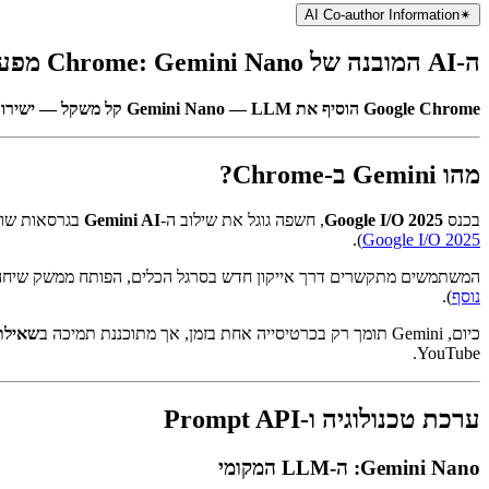
26 ביולי 2025
AI Co-author Information
✴︎
ה-AI המובנה של Chrome: Gemini Nano מפעיל אינטיליגנציה במכשיר
Google Chrome הוסיף את Gemini Nano — LLM קל משקל — ישירות לדפדפן דרך ה-Prompt API. מאמר זה בוחן את הארכיטקטורה הטכנית, ממשקי המפתחים, המגבלות והפוטנציאל העתידי.
מהו Gemini ב-Chrome?
בכנס
Google I/O 2025
, חשפה גוגל את שילוב ה-
Gemini AI
בגרסאות שולחן ה
).
Google I/O 2025
המשתמשים מתקשרים דרך אייקון חדש בסרגל הכלים, הפותח ממשק שיחה ש"
נוסף
).
כיום, Gemini תומך רק בכרטיסייה אחת בזמן, אך מתוכננת תמיכה ב
שאילתו
YouTube.
ערכת טכנולוגיה ו-Prompt API