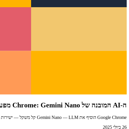
ה-AI המובנה של Chrome: Gemini Nano מפעיל אינטיליגנציה במכשיר
Google Chrome הוסיף את Gemini Nano — LLM קל משקל — ישירות לדפדפן דרך ה-Prompt API