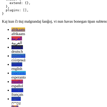
    // The source of your files, e.g. "./src/**/*.{html
  ],

  theme: {

    extend: {},

  },

  plugins: [],

Kaj kun ĉi tiuj malgrandaj ŝanĝoj, vi nun havas bonegan tipan subte
afrikaans
afrikaans
العربية
العربية
deutsch
deutsch
ελληνικά
ελληνικά
english
english
esperanto
esperanto
español
español
français
français