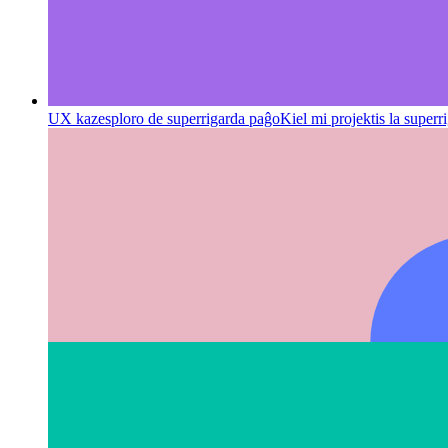
UX kazesploro de superrigarda paĝo
Kiel mi projektis la superr