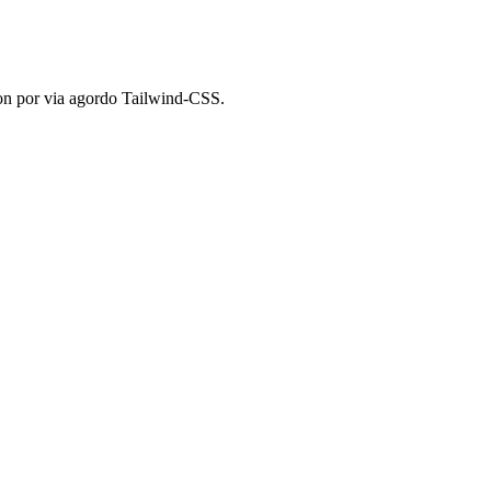
,js,jsx,tsx}"

non por via agordo Tailwind-CSS.