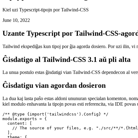
Tipoj por Tailwind-CSS-agordo
Kiel uzi Typescript-tipojn por Tailwind-CSS
June 10, 2022
Uzante Typescript por Tailwind-CSS-agor
Tailwind ekspediĝas kun tipoj por ĝia agorda dosiero. Por uzi ilin, vi 
Ĝisdatigo al Tailwind-CSS 3.1 aŭ pli alta
La unua postulo estas ĝisdatigi vian Tailwind-CSS dependecon al versio
Ĝisdatigu vian agordan dosieron
La dua kaj lasta paŝo estas aldoni ununuran specialan komenton, nomata
kiel modulo enhavanta la tipojn povas esti referencita, via IDE povas
/** @type {import('tailwindcss').Config} */

module.exports = {

  content: [
