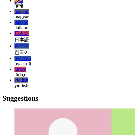
עברית
עברית
हिन्दी
हिन्दी
magyar
magyar
italiano
italiano
日本語
日本語
한국어
한국어
русский
русский
türkçe
türkçe
yiddish
yiddish
Suggestions