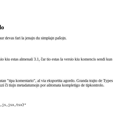
do
nur devas fari la jenajn du simplajn paŝojn.
 kiu estas almenaŭ 3.1, ĉar tio estas la versio kiu komencis sendi kun 
n "tipa komentario", al via eksportita agordo. Granda trajto de Typescri
 uzi ĉi tiujn metadatumojn por aŭtomata kompletigo de tipkontrolo.