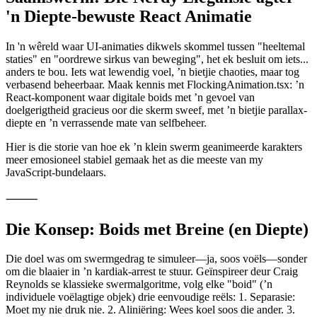
✴︎
AI Co-author Information
Saamswerm: Die Nerdy Elegansie agter
'n Diepte-bewuste React Animatie
In 'n wêreld waar UI-animaties dikwels skommel tussen "heeltemal
staties" en "oordrewe sirkus van beweging", het ek besluit om iets...
anders te bou. Iets wat lewendig voel, ’n bietjie chaoties, maar tog
verbasend beheerbaar. Maak kennis met FlockingAnimation.tsx: ’n
React-komponent waar digitale boids met ’n gevoel van
doelgerigtheid gracieus oor die skerm sweef, met ’n bietjie parallax-
diepte en ’n verrassende mate van selfbeheer.
Hier is die storie van hoe ek ’n klein swerm geanimeerde karakters
meer emosioneel stabiel gemaak het as die meeste van my
JavaScript-bundelaars.
⸻
Die Konsep: Boids met Breine (en Diepte)
Die doel was om swermgedrag te simuleer—ja, soos voëls—sonder
om die blaaier in ’n kardiak-arrest te stuur. Geïnspireer deur Craig