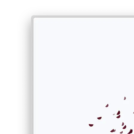
Kom ons neem ’n visuele toer van hoe die boids tot lewe kom, van
hul aanvanklike formasië tot hul grasieryke dans oor die skerm: