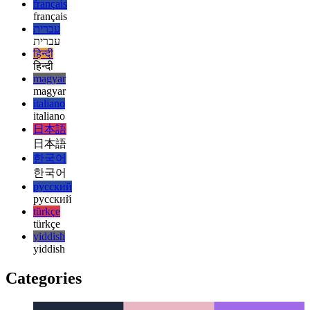
esperanto
español
español
français
français
עברית
עברית
हिन्दी
हिन्दी
magyar
magyar
italiano
italiano
日本語
日本語
한국어
한국어
русский
русский
türkçe
türkçe
yiddish
yiddish