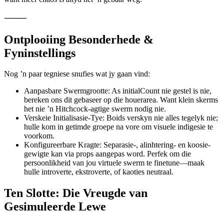
Die animasie is ook raakgevoelig. As die gebruiker oor die skerm
sleep met die linkermuisknop, verskyn nuwe boids by die wyser—
want meer chaos is altyd net ’n gebaar weg.
⸻
Ontplooiing Besonderhede &
Fyninstellings
Nog ’n paar tegniese snufies wat jy gaan vind:
Aanpasbare Swermgrootte: As initialCount nie gestel is nie,
bereken ons dit gebaseer op die houerarea. Want klein skerms
het nie ’n Hitchcock-agtige swerm nodig nie.
Verskeie Initialisasie-Tye: Boids verskyn nie alles tegelyk nie;
hulle kom in getimde groepe na vore om visuele indigesie te
voorkom.
Konfigureerbare Kragte: Separasie-, alinhtering- en koosie-
gewigte kan via props aangepas word. Perfek om die
persoonlikheid van jou virtuele swerm te finetune—maak
hulle introverte, ekstroverte, of kaoties neutraal.
Ten Slotte: Die Vreugde van