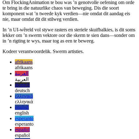
Gesimuleerde Lewe
Om FlockingAnimation te bou was ’n genotvolle oefening om orde
te bring in die natuurlike chaos van beweging. Dis die soort
komponent wat ’n tweede kyk verdien—nie omdat dit aandag eis
nie, maar omdat dit dit stilweg verdien.
In ’n UI-wêreld vol stywe rasters en steriele skuifbalkies, is dit soms
lekker om ’n swerm vektore oor die skerm te sien dans—sonder om
in ’n rigting te wys, maar tog as een te beweeg.
Kodeer verantwoordelik. Swerm artisties.
afrikaans
afrikaans
العربية
العربية
deutsch
deutsch
ελληνικά
ελληνικά
english
english
esperanto