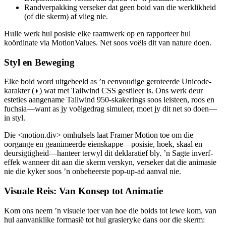
Stuurgedrag pas die heilige drie-eenheid toe: separasie,
alinhtering en koosie.
Dieptenommer verstel hul spoed vir ’n parallax-effek.
Randverpakking verseker dat geen boid van die werklikheid
(of die skerm) af vlieg nie.
Hulle werk hul posisie elke raamwerk op en rapporteer hul
koördinate via MotionValues. Net soos voëls dit van nature doen.
Styl en Beweging
Elke boid word uitgebeeld as ’n eenvoudige geroteerde Unicode-
karakter (◗) wat met Tailwind CSS gestileer is. Ons werk deur
esteties aangename Tailwind 950-skakerings soos leisteen, roos en
fuchsia—want as jy voëlgedrag simuleer, moet jy dit net so doen—
in styl.
Die <motion.div> omhulsels laat Framer Motion toe om die
oorgange en geanimeerde eienskappe—posisie, hoek, skaal en
deursigtigheid—hanteer terwyl dit deklaratief bly. ’n Sagte inverf-
effek wanneer dit aan die skerm verskyn, verseker dat die animasie
nie die kyker soos ’n onbeheerste pop-up-ad aanval nie.
Visuale Reis: Van Konsep tot Animatie