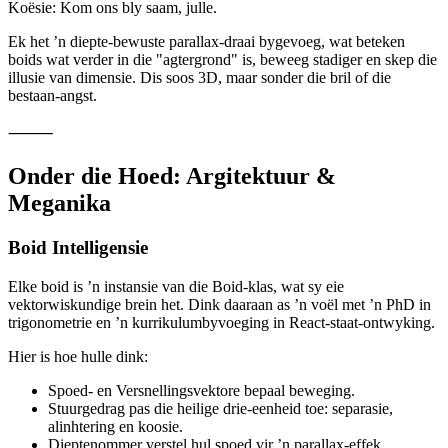
Reynolds se klassieke swermalgoritme, volg elke "boid" (’n
individuele voëlagtige objek) drie eenvoudige reëls: 1. Separasie:
Moet my nie druk nie. 2. Aliniëring: Wees koel soos die ander. 3.
Koësie: Kom ons bly saam, julle.
Ek het ’n diepte-bewuste parallax-draai bygevoeg, wat beteken
boids wat verder in die "agtergrond" is, beweeg stadiger en skep die
illusie van dimensie. Dis soos 3D, maar sonder die bril of die
bestaan-angst.
⸻
Onder die Hoed: Argitektuur &
Meganika
Boid Intelligensie
Elke boid is ’n instansie van die Boid-klas, wat sy eie
vektorwiskundige brein het. Dink daaraan as ’n voël met ’n PhD in
trigonometrie en ’n kurrikulumbyvoeging in React-staat-ontwyking.
Hier is hoe hulle dink:
Spoed- en Versnellingsvektore bepaal beweging.