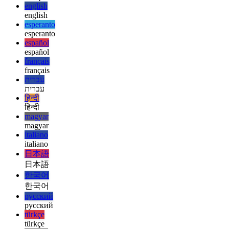
deutsch
ελληνικά
ελληνικά
english
english
esperanto
esperanto
español
español
français
français
עברית
עברית
हिन्दी
हिन्दी
magyar
magyar
italiano
italiano
日本語
日本語
한국어
한국어
русский