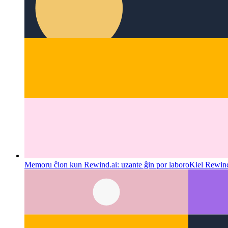
Memoru ĉion kun Rewind.ai: uzante ĝin por laboro
Kiel Rewind
Memoru ĉion kun Rewind.ai: uzante ĝin por laboro
Kiel Rewind