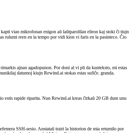
ti vian mikrofonan enigon aŭ laŭtparolilan eliron kaj stoki ĉi tiujn
as rulumi reen en la tempo por vidi kion vi faris en la pasinteco. Ĉio
imarkis ajnan agadopunon. Por doni al vi pli da kunteksto, mi estas
unikilaj datumoj kiujn Rewind.ai stokas estas sufiĉe. granda.
tio estis rapide riparita. Nun Rewind.ai kreas ĉirkaŭ 20 GB dum unu