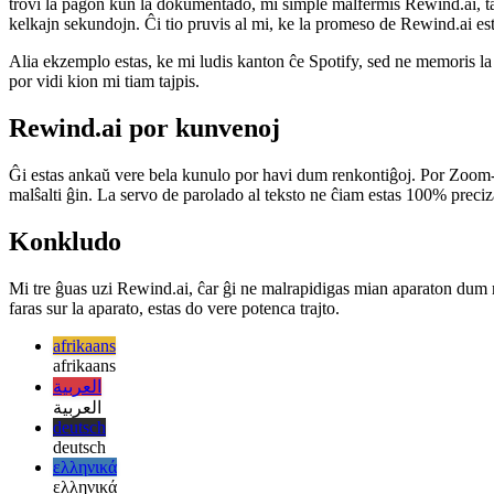
Mi pensas, ke la plej bona ekzemplo de kiel la programo helpis min e
trovi la paĝon kun la dokumentado, mi simple malfermis Rewind.ai, ta
kelkajn sekundojn. Ĉi tio pruvis al mi, ke la promeso de Rewind.ai estas
Alia ekzemplo estas, ke mi ludis kanton ĉe Spotify, sed ne memoris la
por vidi kion mi tiam tajpis.
Rewind.ai por kunvenoj
Ĝi estas ankaŭ vere bela kunulo por havi dum renkontiĝoj. Por Zoom-k
malŝalti ĝin. La servo de parolado al teksto ne ĉiam estas 100% preci
Konkludo
Mi tre ĝuas uzi Rewind.ai, ĉar ĝi ne malrapidigas mian aparaton dum re
faras sur la aparato, estas do vere potenca trajto.
afrikaans
afrikaans
العربية
العربية
deutsch