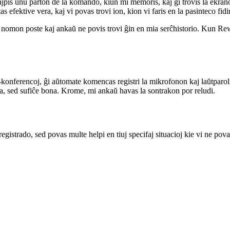
stis kiam mi bezonis rememori terminalan komandon, kiun mi uzis dum ef
jpis unu parton de la komando, kiun mi memoris, kaj ĝi trovis la ekrano
 efektive vera, kaj vi povas trovi ion, kion vi faris en la pasinteco fidi
 nomon poste kaj ankaŭ ne povis trovi ĝin en mia serĉhistorio. Kun Rew
onferencoj, ĝi aŭtomate komencas registri la mikrofonon kaj laŭtparol
za, sed sufiĉe bona. Krome, mi ankaŭ havas la sontrakon por reludi.
gistrado, sed povas multe helpi en tiuj specifaj situacioj kie vi ne po