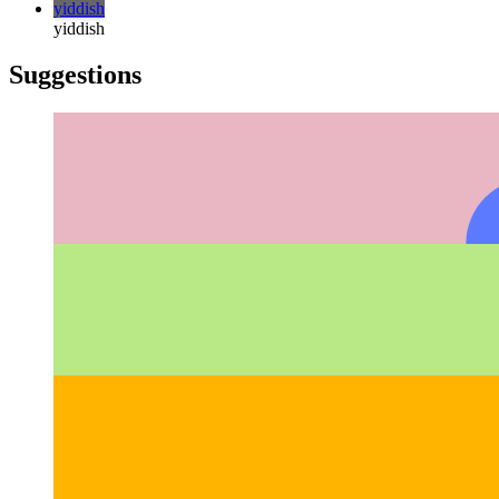
русский
türkçe
türkçe
yiddish
yiddish
Suggestions