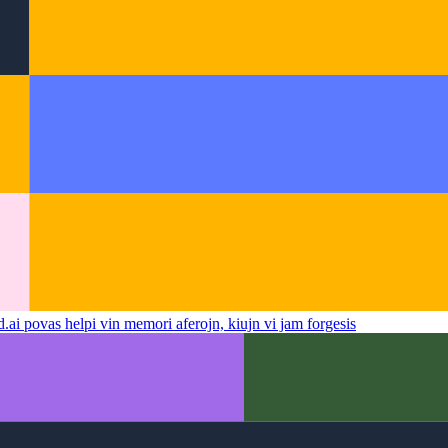
.ai povas helpi vin memori aferojn, kiujn vi jam forgesis
.ai povas helpi vin memori aferojn, kiujn vi jam forgesis