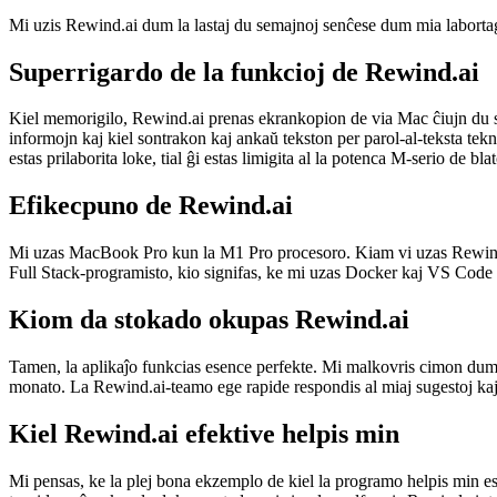
Memoru tion, kion vi forgesis
Mi uzis Rewind.ai dum la lastaj du semajnoj senĉese dum mia labortago k
Superrigardo de la funkcioj de Rewind.ai
Kiel memorigilo, Rewind.ai prenas ekrankopion de via Mac ĉiujn du se
informojn kaj kiel sontrakon kaj ankaŭ tekston per parol-al-teksta tekn
estas prilaborita loke, tial ĝi estas limigita al la potenca M-serio de bla
Efikecpuno de Rewind.ai
Mi uzas MacBook Pro kun la M1 Pro procesoro. Kiam vi uzas Rewind.ai,
Full Stack-programisto, kio signifas, ke mi uzas Docker kaj VS Code 
Kiom da stokado okupas Rewind.ai
Tamen, la aplikaĵo funkcias esence perfekte. Mi malkovris cimon dum 
monato. La Rewind.ai-teamo ege rapide respondis al miaj sugestoj kaj c
Kiel Rewind.ai efektive helpis min