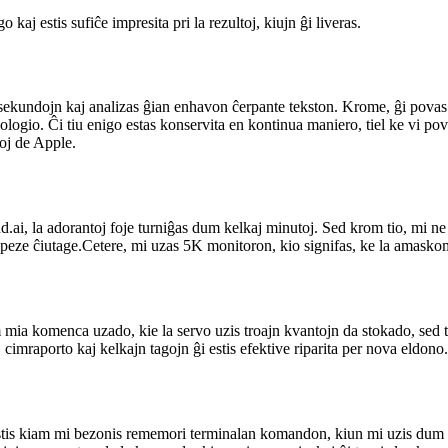
aj estis sufiĉe impresita pri la rezultoj, kiujn ĝi liveras.
kundojn kaj analizas ĝian enhavon ĉerpante tekston. Krome, ĝi povas kap
ologio. Ĉi tiu enigo estas konservita en kontinua maniero, tiel ke vi pov
toj de Apple.
 la adorantoj foje turniĝas dum kelkaj minutoj. Sed krom tio, mi ne r
peze ĉiutage.Cetere, mi uzas 5K monitoron, kio signifas, ke la amaskom
mia komenca uzado, kie la servo uzis troajn kvantojn da stokado, sed 
imraporto kaj kelkajn tagojn ĝi estis efektive riparita per nova eldono.