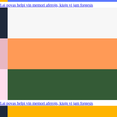
.ai povas helpi vin memori aferojn, kiujn vi jam forgesis