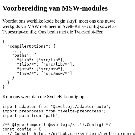
    ...

  },

Voorbereiding van MSW-modules
Voordat ons werklike kode begin skryf, moet ons ons nuwe
werkgids vir MSW definieer in SvelteKit se config sowel as
Typescript-config. Ons begin met die Typescript-lêer.
{

  "compilerOptions": {

    ...,

    "paths": {

      "$lib": ["src/lib"],

      "$lib/*": ["src/lib/*"],

      "$msw": ["src/msw"],

      "$msw/*": ["src/msw/*"]

    }

  }

Kom ons werk dan die SvelteKit-config op.
import adapter from "@sveltejs/adapter-auto";

import preprocess from "svelte-preprocess";

import path from "path";
