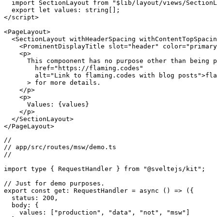
<script lang="ts">

  import ProminentDisplayTitle from "$lib/display/views
  import PageLayout from "$lib/layout/views/PageLayout.
  import SectionLayout from "$lib/layout/views/SectionL
  export let values: string[];

</script>

<PageLayout>

  <SectionLayout withHeaderSpacing withContentTopSpacin
    <ProminentDisplayTitle slot="header" color="primary
    <p>

      This compoonent has no purpose other than being p
        href="https://flaming.codes"

        alt="Link to flaming.codes with blog posts">fla
      > for more details.

    </p>

    <p>

      Values: {values}

    </p>

  </SectionLayout>

//

// app/src/routes/msw/demo.ts

//

import type { RequestHandler } from "@sveltejs/kit";

// Just for demo purposes.
