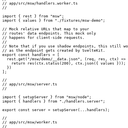
  // is mocked client-side.

//

// app/src/msw/handlers.worker.ts

//

import { rest } from "msw";

import { values } from "./fixtures/msw-demo";

// Mock relative URLs that map to your

// routes' data endpoints. This mock only

// happens for client-side requests.

//

// Note that if you use shadow endpoints, this still wo
// as the endpoint gets created by SvelteKit.

export const handlers = [

  rest.get("/msw/demo/__data.json", (req, res, ctx) => 
    return res(ctx.status(200), ctx.json({ values }));

  })

//

// app/src/msw/server.ts

//

import { setupServer } from "msw/node";

import { handlers } from "./handlers.server";
