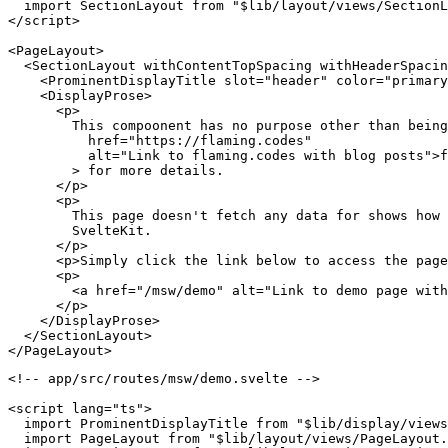
<script>

  import DisplayProse from "$lib/display/views/DisplayP
  import ProminentDisplayTitle from "$lib/display/views
  import PageLayout from "$lib/layout/views/PageLayout.
  import SectionLayout from "$lib/layout/views/SectionL
</script>

<PageLayout>

  <SectionLayout withContentTopSpacing withHeaderSpacin
    <ProminentDisplayTitle slot="header" color="primary
    <DisplayProse>

      <p>

        This compoonent has no purpose other than being
          href="https://flaming.codes"

          alt="Link to flaming.codes with blog posts">f
        > for more details.

      </p>

      <p>

        This page doesn't fetch any data for shows how 
        SvelteKit.

      </p>

      <p>Simply click the link below to access the page
      <p>

        <a href="/msw/demo" alt="Link to demo page with
      </p>

    </DisplayProse>

  </SectionLayout>

<!-- app/src/routes/msw/demo.svelte -->
