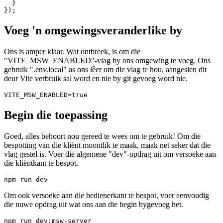
export const get: RequestHandler = async () => ({

  status: 200,

  body: {

    values: ["production", "data", "not", "msw"]

  }

Voeg 'n omgewingsveranderlike by
Ons is amper klaar. Wat ontbreek, is om die
"VITE_MSW_ENABLED"-vlag by ons omgewing te voeg. Ons
gebruik ".env.local" as ons lêer om die vlag te hou, aangesien dit
deur Vite verbruik sal word en nie by git gevoeg word nie.
Begin die toepassing
Goed, alles behoort nou gereed te wees om te gebruik! Om die
bespotting van die kliënt moontlik te maak, maak net seker dat die
vlag gestel is. Voer die algemene "dev"-opdrag uit om versoeke aan
die kliëntkant te bespot.