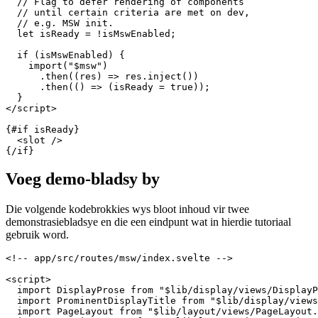
  // Loaded from .env.local, guide covers this

  // step in a moment.

  const isMswEnabled = dev && import.meta.env.VITE_MSW_
  // Flag to defer rendering of components

  // until certain criteria are met on dev,

  // e.g. MSW init.

  let isReady = !isMswEnabled;

  if (isMswEnabled) {

    import("$msw")

      .then((res) => res.inject())

      .then(() => (isReady = true));

  }

</script>

{#if isReady}

  <slot />

Voeg demo-bladsy by
Die volgende kodebrokkies wys bloot inhoud vir twee
demonstrasiebladsye en die een eindpunt wat in hierdie tutoriaal
gebruik word.
<!-- app/src/routes/msw/index.svelte -->
