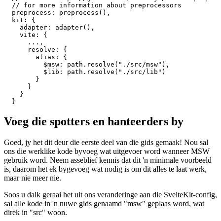
/** @type {import('@sveltejs/kit').Config} */

const config = {

  // Consult https://github.com/sveltejs/svelte-preproc
  // for more information about preprocessors

  preprocess: preprocess(),

  kit: {

    adapter: adapter(),

    vite: {

      ...,

      resolve: {

        alias: {

          $msw: path.resolve("./src/msw"),

          $lib: path.resolve("./src/lib")

        }

      }

    }

Voeg die spotters en hanteerders by
Goed, jy het dit deur die eerste deel van die gids gemaak! Nou sal
ons die werklike kode byvoeg wat uitgevoer word wanneer MSW
gebruik word. Neem asseblief kennis dat dit 'n minimale voorbeeld
is, daarom het ek bygevoeg wat nodig is om dit alles te laat werk,
maar nie meer nie.