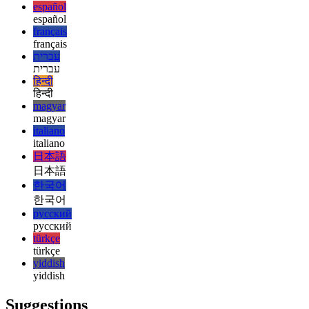
english
esperanto
esperanto
español
español
français
français
עברית
עברית
हिन्दी
हिन्दी
magyar
magyar
italiano
italiano
日本語
日本語
한국어
한국어
русский
русский
türkçe
türkçe
yiddish