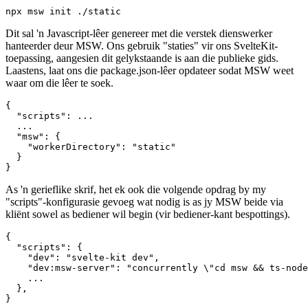
Ons gebruik "ts-node" om ook die bedienerspots te begin. Voordat
ons voortgaan, roep asseblief die volgende opdrag in die wortel van
jou SvelteKit-projek.
Dit sal 'n Javascript-lêer genereer met die verstek dienswerker
hanteerder deur MSW. Ons gebruik "staties" vir ons SvelteKit-
toepassing, aangesien dit gelykstaande is aan die publieke gids.
Laastens, laat ons die package.json-lêer opdateer sodat MSW weet
waar om die lêer te soek.
{

  "scripts": ...

  ...

  "msw": {

    "workerDirectory": "static"

  }

As 'n gerieflike skrif, het ek ook die volgende opdrag by my
"scripts"-konfigurasie gevoeg wat nodig is as jy MSW beide via
kliënt sowel as bediener wil begin (vir bediener-kant bespottings).
{

  "scripts": {

    "dev": "svelte-kit dev",

    "dev:msw-server": "concurrently \"cd msw && ts-node