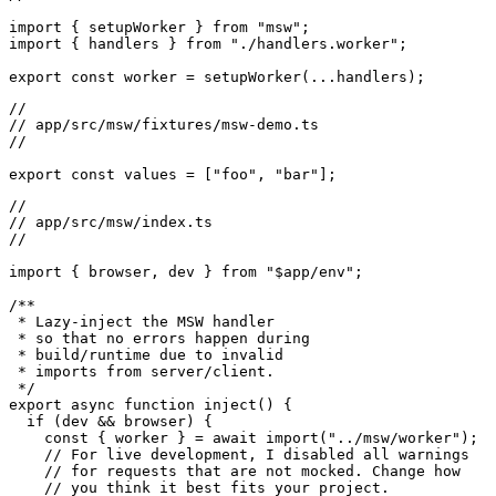
//

// app/src/msw/worker.ts 

//

import { setupWorker } from "msw";

import { handlers } from "./handlers.worker";

//

// app/src/msw/fixtures/msw-demo.ts

//

//

// app/src/msw/index.ts 

//

import { browser, dev } from "$app/env";

/**

 * Lazy-inject the MSW handler

 * so that no errors happen during

 * build/runtime due to invalid

 * imports from server/client.

 */

export async function inject() {

  if (dev && browser) {
