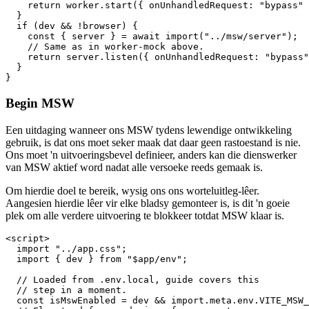
    const { worker } = await import("../msw/worker");

    // For live development, I disabled all warnings

    // for requests that are not mocked. Change how

    // you think it best fits your project.

    return worker.start({ onUnhandledRequest: "bypass" 
  }

  if (dev && !browser) {

    const { server } = await import("../msw/server");

    // Same as in worker-mock above.

    return server.listen({ onUnhandledRequest: "bypass"
  }

Begin MSW
Een uitdaging wanneer ons MSW tydens lewendige ontwikkeling
gebruik, is dat ons moet seker maak dat daar geen rastoestand is nie.
Ons moet 'n uitvoeringsbevel definieer, anders kan die dienswerker
van MSW aktief word nadat alle versoeke reeds gemaak is.
Om hierdie doel te bereik, wysig ons ons worteluitleg-lêer.
Aangesien hierdie lêer vir elke bladsy gemonteer is, is dit 'n goeie
plek om alle verdere uitvoering te blokkeer totdat MSW klaar is.
<script>

  import "../app.css";

  import { dev } from "$app/env";
