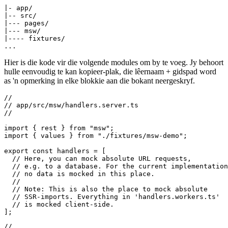
Soos u dalk geraai het uit ons veranderinge aan die SvelteKit-config,
sal alle kode in 'n nuwe gids genaamd "msw" geplaas word, wat
direk in "src" woon.
|- app/

|-- src/

|--- pages/

|--- msw/

|---- fixtures/

Hier is die kode vir die volgende modules om by te voeg. Jy behoort
hulle eenvoudig te kan kopieer-plak, die lêernaam + gidspad word
as 'n opmerking in elke blokkie aan die bokant neergeskryf.
//

// app/src/msw/handlers.server.ts

//

import { rest } from "msw";

import { values } from "./fixtures/msw-demo";

export const handlers = [

  // Here, you can mock absolute URL requests,

  // e.g. to a database. For the current implementation
  // no data is mocked in this place.

  //

  // Note: This is also the place to mock absolute

  // SSR-imports. Everything in 'handlers.workers.ts'
