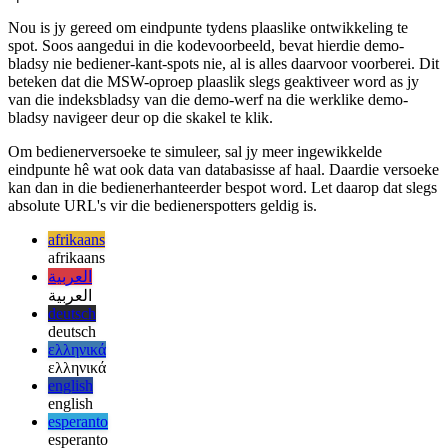
Om ook versoeke aan die bedienerkant te bespot, voer eenvoudig
die nuwe opdrag uit wat ons aan die begin bygevoeg het.
Nou is jy gereed om eindpunte tydens plaaslike ontwikkeling te
spot. Soos aangedui in die kodevoorbeeld, bevat hierdie demo-
bladsy nie bediener-kant-spots nie, al is alles daarvoor voorberei. Dit
beteken dat die MSW-oproep plaaslik slegs geaktiveer word as jy
van die indeksbladsy van die demo-werf na die werklike demo-
bladsy navigeer deur op die skakel te klik.
Om bedienerversoeke te simuleer, sal jy meer ingewikkelde
eindpunte hê wat ook data van databasisse af haal. Daardie versoeke
kan dan in die bedienerhanteerder bespot word. Let daarop dat slegs
absolute URL's vir die bedienerspotters geldig is.
afrikaans
afrikaans
العربية
العربية
deutsch
deutsch
ελληνικά
ελληνικά
english