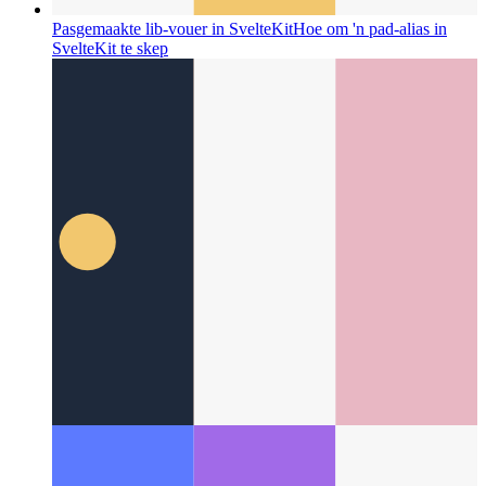
Pasgemaakte lib-vouer in SvelteKit
Hoe om 'n pad-alias in
SvelteKit te skep