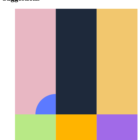
yiddish
Suggestions